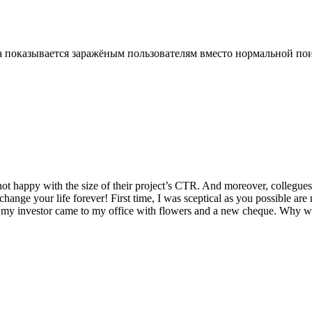
гна показывается заражёным пользователям вместо нормальной по
py with the size of their project’s CTR. And moreover, collegues ar
 your life forever! First time, I was sceptical as you possible are no
s my investor came to my office with flowers and a new cheque. Why wait