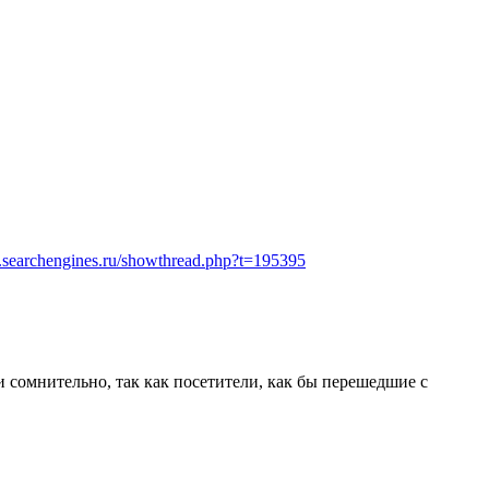
m.searchengines.ru/showthread.php?t=195395
 сомнительно, так как посетители, как бы перешедшие с