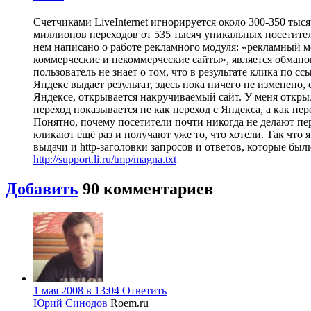
Счетчиками LiveInternet игнорируется около 300-350 тыся
миллионов переходов от 535 тысяч уникальных посетител
нем написано о работе рекламного модуля: «рекламный мо
коммерческие и некоммерческие сайты», является обманом
пользователь не знает о том, что в результате клика по 
Яндекс выдает результат, здесь пока ничего не изменено,
Яндексе, открывается накручиваемый сайт. У меня открылс
переход показывается не как переход с Яндекса, а как пе
Понятно, почему посетители почти никогда не делают пер
кликают ещё раз и получают уже то, что хотели. Так что
выдачи и http-заголовки запросов и ответов, которые были
http://support.li.ru/tmp/magna.txt
Добавить
90
комментариев
1 мая 2008 в 13:04
Ответить
Юрий Синодов
Roem.ru