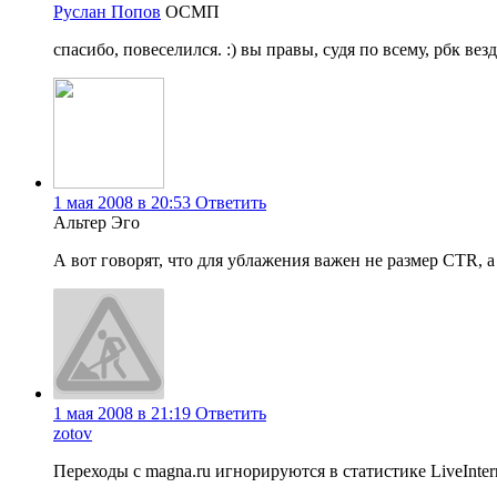
Руслан Попов
ОСМП
спасибо, повеселился. :) вы правы, судя по всему, рбк ве
1 мая 2008 в 20:53
Ответить
Альтер Эго
А вот говорят, что для ублажения важен не размер CTR, а
1 мая 2008 в 21:19
Ответить
zotov
Переходы с magna.ru игнорируются в статистике LiveInte