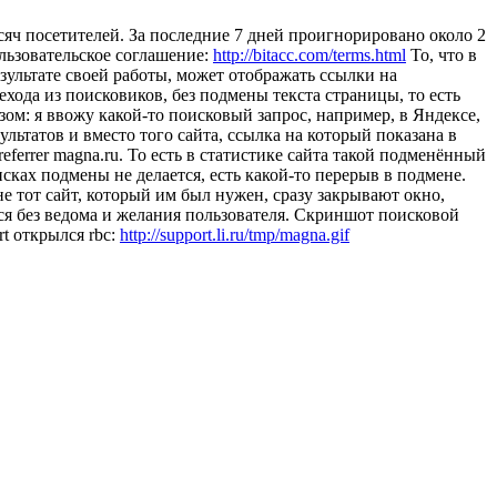
ысяч посетителей. За последние 7 дней проигнорировано около 2
льзовательское соглашение:
http://bitacc.com/terms.html
То, что в
зультате своей работы, может отображать ссылки на
хода из поисковиков, без подмены текста страницы, то есть
зом: я ввожу какой-то поисковый запрос, например, в Яндексе,
льтатов и вместо того сайта, ссылка на который показана в
ferrer magna.ru. То есть в статистике сайта такой подменённый
сках подмены не делается, есть какой-то перерыв в подмене.
е тот сайт, который им был нужен, сразу закрывают окно,
тся без ведома и желания пользователя. Скриншот поисковой
rt открылся rbc:
http://support.li.ru/tmp/magna.gif