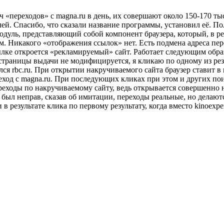
ч «переходов» с magna.ru в день, их совершают около 150-170 т
ей. Спасибо, что сказали название программы, установил её. По
дуль, представляющий собой компонент браузера, который, в ре
. Никакого «отображения ссылок» нет. Есть подмена адреса пере
ссылке откроется «рекламируемый» сайт. Работает следующим обра
 страницы выдачи не модифицируется, я кликаю по одному из резу
я rbc.ru. При открытии накручиваемого сайта браузер ставит в re
реход с magna.ru. При последующих кликах при этом и других пои
еходы по накручиваемому сайту, ведь открывается совершенно н
 я был неправ, сказав об имитации, переходы реальные, но делаю
 в результате клика по первому результату, когда вместо kinoexpe