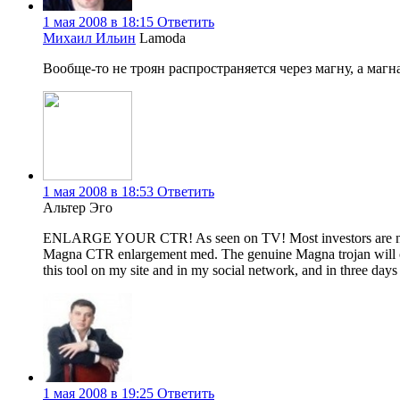
1 мая 2008 в 18:15
Ответить
Михаил Ильин
Lamoda
Вообще-то не троян распространяется через магну, а ма
1 мая 2008 в 18:53
Ответить
Альтер Эго
ENLARGE YOUR CTR! As seen on TV! Most investors are not hap
Magna CTR enlargement med. The genuine Magna trojan will change
this tool on my site and in my social network, and in three day
1 мая 2008 в 19:25
Ответить