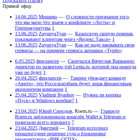
Подсказать ссылку
Прямой эфир
14.06.2025
Мишико
—
О сложности признания того,
что мы мало что знаем о конфликте «Лесты» и
Генпрокуратуры
1
13.06.2025
ZayunyaTyan
—
Казахскую скорую помощь
показывают клиентам через «Яндекс.Такси»
1
13.06.2025
ZayunyaTyan
—
Как не надо закрывать свои
сервисы — на примере сервиса заправки «Турбо»
6.05.2025
фрилансер
—
Скончался Вячеслав Варванин:
директор по развитию той Lenta.ru, которой она никогда
уже не будет
1
26.04.2025
фрилансер
—
Таврин убеждает команду
«Авито», что Россельхозбанк будет лишь финансовым
акционером компании
1
25.04.2025
Vladimir Ilyashov
—
Нужна ли кнопка
«Пуск» в Windows вообще?
1
23.04.2025
Юрий Синодов
,
Roem.ru
—
Главреду
Roem.ru заблокировали кошелёк Wallet в Telegram и
пожелали всего хорошего
7
23.04.2025
Дмитрий
—
Telegram исполнил
прошлогоднее решение суда о блокировке
иноагентского «ВЧК-ОГПУ»