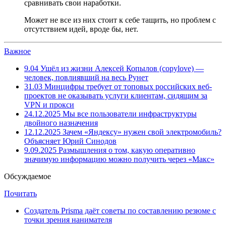
сравнивать свои наработки.
Может не все из них стоит к себе тащить, но проблем с
отсутствием идей, вроде бы, нет.
Важное
9.04
Ушёл из жизни Алексей Копылов (copylove) —
человек, повлиявший на весь Рунет
31.03
Минцифры требует от топовых российских веб-
проектов не оказывать услуги клиентам, сидящим за
VPN и прокси
24.12.2025
Мы все пользователи инфраструктуры
двойного назначения
12.12.2025
Зачем «Яндексу» нужен свой электромобиль?
Объясняет Юрий Синодов
9.09.2025
Размышления о том, какую оперативно
значимую информацию можно получить через «Макс»
Обсуждаемое
Почитать
Создатель Prisma даёт советы по составлению резюме с
точки зрения нанимателя