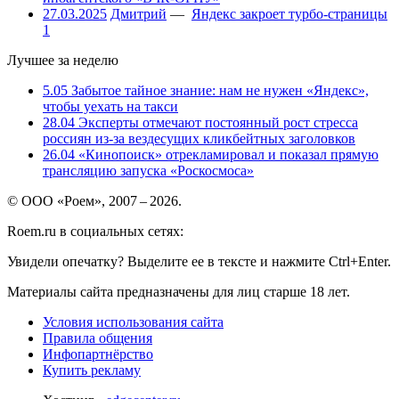
27.03.2025
Дмитрий
—
Яндекс закроет турбо-страницы
1
Лучшее за неделю
5.05
Забытое тайное знание: нам не нужен «Яндекс»,
чтобы уехать на такси
28.04
Эксперты отмечают постоянный рост стресса
россиян из-за вездесущих кликбейтных заголовков
26.04
«Кинопоиск» отрекламировал и показал прямую
трансляцию запуска «Роскосмоса»
© ООО «Роем», 2007 – 2026.
Roem.ru в социальных сетях:
Увидели опечатку? Выделите ее в тексте и нажмите Ctrl+Enter.
Материалы сайта предназначены для лиц старше 18 лет.
Условия использования сайта
Правила общения
Инфопартнёрство
Купить рекламу