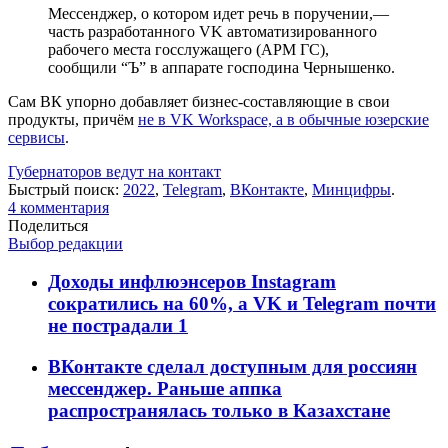
Мессенджер, о котором идет речь в поручении,—
часть разработанного VK автоматизированного
рабочего места госслужащего (АРМ ГС),
сообщили “Ъ” в аппарате господина Чернышенко.
Сам ВК упорно добавляет бизнес-составляющие в свои
продукты, причём
не в VK Workspace, а в обычные юзерские
сервисы
.
Губернаторов ведут на контакт
Быстрый поиск:
2022
,
Telegram
,
ВКонтакте
,
Минцифры
.
4
комментария
Поделиться
Выбор редакции
Доходы инфлюэнсеров Instagram
сократились на 60%, а VK и Telegram почти
не пострадали
1
ВКонтакте сделал доступным для россиян
мессенджер. Раньше аппка
распространялась только в Казахстане