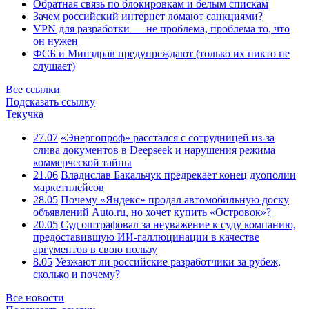
Обратная связь по блокировкам и белым спискам
Зачем российский интернет ломают санкциями?
VPN для разработки — не проблема, проблема то, что
он нужен
ФСБ и Минздрав предупреждают (только их никто не
слушает)
Все ссылки
Подсказать ссылку
Текучка
27.07
«Энергопроф» расстался с сотрудницей из-за
слива документов в Deepseek и нарушения режима
коммерческой тайны
21.06
Владислав Бакальчук предрекает конец дуополии
маркетплейсов
28.05
Почему «Яндекс» продал автомобильную доску
объявлений Auto.ru, но хочет купить «Островок»?
20.05
Суд оштрафовал за неуважение к суду компанию,
предоставившую ИИ-галлюцинации в качестве
аргументов в свою пользу
8.05
Уезжают ли российские разработчики за рубеж,
сколько и почему?
Все новости