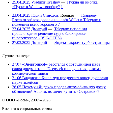
25.04.2025
Vladimir Ilyashov
—
Нужна ли кнопка
«Пуск» в Windows вообще?
1
23.04.2025
Юрий Синодов
,
Roem.ru
—
Главреду
Roem.ru заблокировали кошелёк Wallet в Telegram и
пожелали всего хорошего
7
23.04.2025
Дмитрий
—
Telegram исполнил
прошлогоднее решение суда о блокировке
иноагентского «ВЧК-ОГПУ»
27.03.2025
Дмитрий
—
Яндекс закроет турбо-страницы
1
Лучшее за неделю
27.07
«Энергопроф» расстался с сотрудницей из-за
слива документов в Deepseek и нарушения режима
коммерческой тайны
21.06
Владислав Бакальчук предрекает конец дуополии
маркетплейсов
28.05
Почему «Яндекс» продал автомобильную доску
объявлений Auto.ru, но хочет купить «Островок»?
© ООО «Роем», 2007 – 2026.
Roem.ru в социальных сетях: