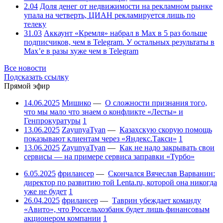
2.04
Доля денег от недвижимости на рекламном рынке
упала на четверть, ЦИАН рекламируется лишь по
телеку
31.03
Аккаунт «Кремля» набрал в Max в 5 раз больше
подписчиков, чем в Telegram. У остальных результаты в
Max’е в разы хуже чем в Telegram
Все новости
Подсказать ссылку
Прямой эфир
14.06.2025
Мишико
—
О сложности признания того,
что мы мало что знаем о конфликте «Лесты» и
Генпрокуратуры
1
13.06.2025
ZayunyaTyan
—
Казахскую скорую помощь
показывают клиентам через «Яндекс.Такси»
1
13.06.2025
ZayunyaTyan
—
Как не надо закрывать свои
сервисы — на примере сервиса заправки «Турбо»
6.05.2025
фрилансер
—
Скончался Вячеслав Варванин:
директор по развитию той Lenta.ru, которой она никогда
уже не будет
1
26.04.2025
фрилансер
—
Таврин убеждает команду
«Авито», что Россельхозбанк будет лишь финансовым
акционером компании
1