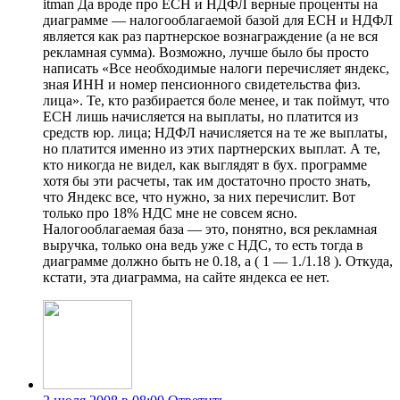
itman Да вроде про ЕСН и НДФЛ верные проценты на
диаграмме — налогооблагаемой базой для ЕСН и НДФЛ
является как раз партнерское вознаграждение (а не вся
рекламная сумма). Возможно, лучше было бы просто
написать «Все необходимые налоги перечисляет яндекс,
зная ИНН и номер пенсионного свидетельства физ.
лица». Те, кто разбирается боле менее, и так поймут, что
ЕСН лишь начисляется на выплаты, но платится из
средств юр. лица; НДФЛ начисляется на те же выплаты,
но платится именно из этих партнерских выплат. А те,
кто никогда не видел, как выглядят в бух. программе
хотя бы эти расчеты, так им достаточно просто знать,
что Яндекс все, что нужно, за них перечислит. Вот
только про 18% НДС мне не совсем ясно.
Налогооблагаемая база — это, понятно, вся рекламная
выручка, только она ведь уже с НДС, то есть тогда в
диаграмме должно быть не 0.18, а ( 1 — 1./1.18 ). Откуда,
кстати, эта диаграмма, на сайте яндекса ее нет.