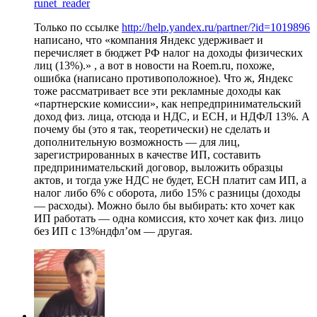
runet_reader
Только по ссылке
http://help.yandex.ru/partner/?id=1019896
написано, что «компания Яндекс удерживает и
перечисляет в бюджет РФ налог на доходы физических
лиц (13%).» , а вот в новости на Roem.ru, похоже,
ошибка (написано противоположное). Что ж, Яндекс
тоже рассматривает все эти рекламные доходы как
«партнерские комиссии», как непредпринимательский
доход физ. лица, отсюда и НДС, и ЕСН, и НДФЛ 13%. А
почему бы (это я так, теоретически) не сделать и
дополнительную возможность — для лиц,
зарегистрированных в качестве ИП, составить
предпринимательский договор, выложить образцы
актов, и тогда уже НДС не будет, ЕСН платит сам ИП, а
налог либо 6% с оборота, либо 15% с разницы (доходы
— расходы). Можно было бы выбирать: кто хочет как
ИП работать — одна комиссия, кто хочет как физ. лицо
без ИП с 13%ндфл’ом — другая.