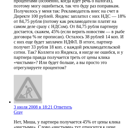
процентами (особенно, когда идет речь о налогах),
поэтому могу ошибиться, так что буду раз поправкам.
Получилось у меня так: Рекламодатель внес на счет в
Директе 100 рублей. Яндекс заплатил с них НДС — 18%
от 84,75 рубля (потому как рекламодатели платят на
самом деле сразу с НДСом). От 84,75 рубля партнеру
достается, скажем, 45% (если верить новостям — в рыбе
договора % не прописан). Осталось 38 рублей 14 коп. И
с них еще будет заплачен НДФЛ. В итоге, партнер
получит 33 рубля 18 коп. с каждой рекламодательской
сотни. Так? Коллеги из Яндекса, я нигде не ошибся, и у
партнера правда получается треть от цены клика
«чистыми»? Или будет больше, а вы просто это
отрегулируете процентом?
3 июля 2008 в 18:21
Ответить
Gray
Нет, Миша, у партнера получается 45% от цены клика
«чистыми». Слово «чистыми» тут относится к цене