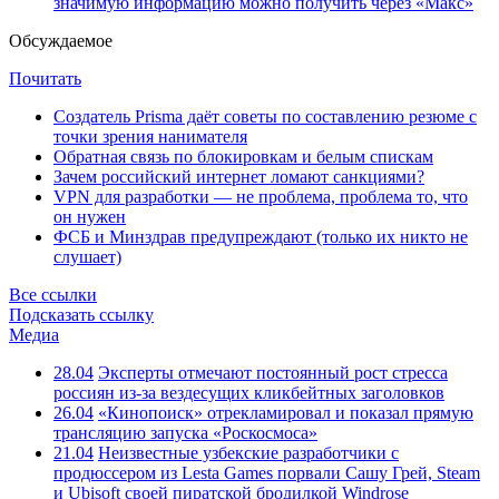
значимую информацию можно получить через «Макс»
Обсуждаемое
Почитать
Создатель Prisma даёт советы по составлению резюме с
точки зрения нанимателя
Обратная связь по блокировкам и белым спискам
Зачем российский интернет ломают санкциями?
VPN для разработки — не проблема, проблема то, что
он нужен
ФСБ и Минздрав предупреждают (только их никто не
слушает)
Все ссылки
Подсказать ссылку
Медиа
28.04
Эксперты отмечают постоянный рост стресса
россиян из-за вездесущих кликбейтных заголовков
26.04
«Кинопоиск» отрекламировал и показал прямую
трансляцию запуска «Роскосмоса»
21.04
Неизвестные узбекские разработчики с
продюссером из Lesta Games порвали Сашу Грей, Steam
и Ubisoft своей пиратской бродилкой Windrose