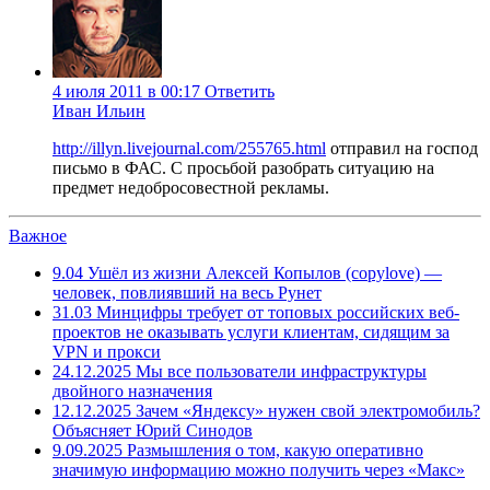
4 июля 2011 в 00:17
Ответить
Иван Ильин
http://illyn.livejournal.com/255765.html
отправил на господ
письмо в ФАС. С просьбой разобрать ситуацию на
предмет недобросовестной рекламы.
Важное
9.04
Ушёл из жизни Алексей Копылов (copylove) —
человек, повлиявший на весь Рунет
31.03
Минцифры требует от топовых российских веб-
проектов не оказывать услуги клиентам, сидящим за
VPN и прокси
24.12.2025
Мы все пользователи инфраструктуры
двойного назначения
12.12.2025
Зачем «Яндексу» нужен свой электромобиль?
Объясняет Юрий Синодов
9.09.2025
Размышления о том, какую оперативно
значимую информацию можно получить через «Макс»