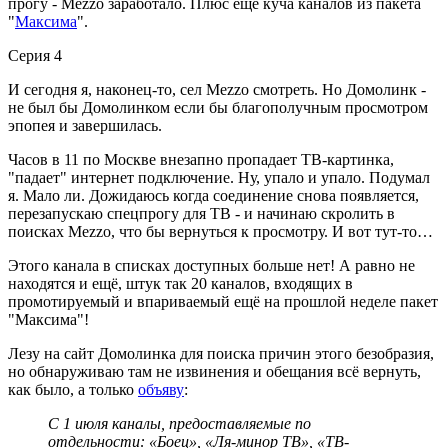
прогу - Mezzo заработало. Плюс ещё куча каналов из пакета
"
Максима
".
Серия 4
И сегодня я, наконец-то, сел Mezzo смотреть. Но Домолинк -
не был бы Домолинком если бы благополучным просмотром
эпопея и завершилась.
Часов в 11 по Москве внезапно пропадает ТВ-картинка,
"падает" интернет подключение. Ну, упало и упало. Подумал
я. Мало ли. Дожидаюсь когда соединение снова появляется,
перезапускаю спецпрогу для ТВ - и начинаю скролить в
поисках Mezzo, что бы вернуться к просмотру. И вот тут-то…
Этого канала в списках доступных больше нет! А равно не
находятся и ещё, штук так 20 каналов, входящих в
промотируемый и впариваемый ещё на прошлой неделе пакет
"Максима"!
Лезу на сайт Домолинка для поиска причин этого безобразия,
но обнаруживаю там не извинения и обещания всё вернуть,
как было, а только
объяву
:
С 1 июля каналы, предоставляемые по
отдельности: «Боец», «Ля-минор ТВ», «ТВ-