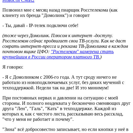
Новости СМИ2
Позвонил мне с месяц назад пиарщик Росстелекома (как
клиенту их бренда "Домолинк") и говорит
- Ты, давай - IP-телек подключи себе!
(тоже через Домолинк. Плюсом к интернет -доступу.
Росстелеком сейчас продвигает свои ТВ-услуги. Как не даст
соврать интернет-пресса и реклама ТВ-Домолинка в каждом
почтовом ящике ЦФО:
"Ростелеком" намерена стать
крупнейшим в России оператором платного ТВ.
)
Я говорю:
- Я с Домолинком с 2006-го года. А тут сроду ничего не
работало из новоподключаемых услуг, без диких мучений с
техподдержкой. Недели так на две! И это минимум!
При постоянных нервах и давлении на ситуацию с моей
стороны. И полного неадеквата у бесконечно сменяющих друг
друга "Лен", "Галь", "Кать" в техподдержке. Каждой из
которых я, как с чистого листа, рассказываю весь рассклад,
"что у меня не работает и почему".
"Зина" всё добросовестно записывает, но если кнопки у неё в