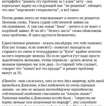
интерфейсе "решить эту проблему за 1 клик" нету - она
пересылает задачу на следующий шаг "не решения", обещает,
что мне "перезвонят специалисты", и всё такое.
Потом днями никто не перезванивает и ничего не решается.
Звонишь снова. Узнать судьбу собственной заявки на
обслуживание. А там уже новая "Зина" - ничего и не знает о
подобной заявке. И ты ей с "белого листа" снова объясняешь
свои проблемы. И цикл крутится бесконечно.
Единственное решение - искать инсайдера, что тебе поможет.
Или (но только, если повезёт!) - помогает выходить на
старшего по смене в техподдержке (а "Кати" крайне нехотно
на него переводят звонок). Но если удаётся (тут надо просто
задалбливать звонками, чтобы перевели - делать звонок за
звонком примерно час или два) - то старший тебя слушает,
говорит что "понял! всё это ерунда!" и решает проблему
минут за 10.
(Причём - так сложилось, что из тех двух квартир, куда мной
проводился Домолинк, я был подключён по очень хорошим
линиям - но это не мешало техподдержке периодически
собственный неадекват списывать на "плохую линию".
Типичная ошибка в Домолинка всегда была - "скорость на
порту меньше чем оплаченная по тарифу", эту секундную