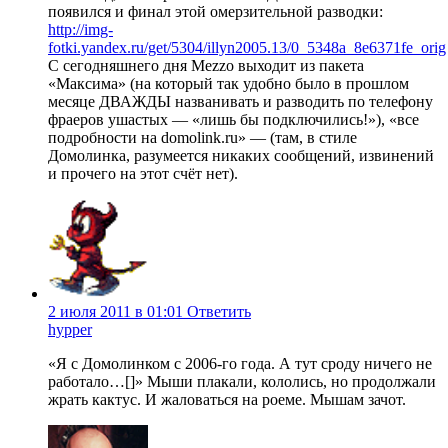
появился и финал этой омерзительной разводки:
http://img-
fotki.yandex.ru/get/5304/illyn2005.13/0_5348a_8e6371fe_orig
С сегодняшнего дня Mezzo выходит из пакета
«Максима» (на который так удобно было в прошлом
месяце ДВАЖДЫ названивать и разводить по телефону
фраеров ушастых — «лишь бы подключились!»), «все
подробности на domolink.ru» — (там, в стиле
Домолинка, разумеется никаких сообщений, извинений
и прочего на этот счёт нет).
2 июля 2011 в 01:01
Ответить
hypper
«Я с Домолинком с 2006-го года. А тут сроду ничего не
работало…[]» Мыши плакали, кололись, но продолжали
жрать кактус. И жаловаться на роеме. Мышам зачот.