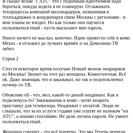
Я сказал челам "с АТС" что с подобным идиотизмом надо
бороться, никуда ходить я не планирую. Отлаживать
техпроцессы компаний миллиардеров, названивая в
техподдержки и координируя связи Москвы с регионами - в
мои планы не входит. Но как только они научатся
пользоваться email - пусть высылают мне пароль.
Никто ничего не выслал, конечно. Идею провести себе в комп
Mezzo - я отложил до лучших времён и на Домолинк-ТВ
забил.
Серия 2
Спустя некоторое время получаю Новый звонок пиарщиков
из Москвы! Звонит на этот раз женщина. Компетентная. Всё
ok. Даже знающая, что я заказывал, но так и недопоключил
почему-то ТВ.
Объясняю ей - что, мол, какой-то дикий неадекват. Как я
подключусь-то? Заказываешь в комп - хотят впарить
приставку для телевизора. Неадекват с оплатой. Люди не
слышали, что за их услуги годами уже платят не наликом "на
АТС", а иными способами. Не дали логина пароля. Не умеют
пользоваться email.
Женщина говорит - это всё понятно. Это мы Теперь решили.