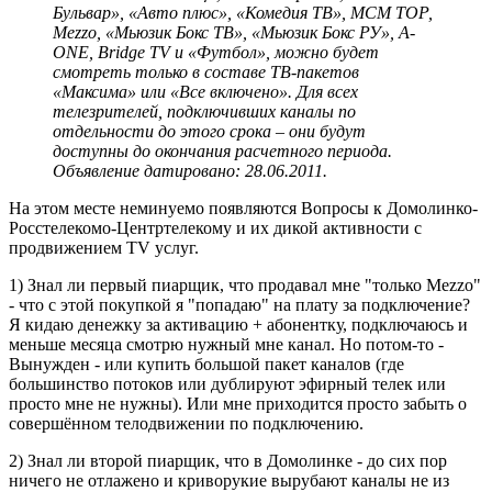
Бульвар», «Авто плюс», «Комедия ТВ», МСМ ТОР,
Mezzo, «Мьюзик Бокс ТВ», «Мьюзик Бокс РУ», A-
ONE, Bridge TV и «Футбол», можно будет
смотреть только в составе ТВ-пакетов
«Максима» или «Все включено». Для всех
телезрителей, подключивших каналы по
отдельности до этого срока – они будут
доступны до окончания расчетного периода.
Объявление датировано: 28.06.2011.
На этом месте неминуемо появляются Вопросы к Домолинко-
Росстелекомо-Центртелекому и их дикой активности с
продвижением TV услуг.
1) Знал ли первый пиарщик, что продавал мне "только Mezzo"
- что с этой покупкой я "попадаю" на плату за подключение?
Я кидаю денежку за активацию + абонентку, подключаюсь и
меньше месяца смотрю нужный мне канал. Но потом-то -
Вынужден - или купить большой пакет каналов (где
большинство потоков или дублируют эфирный телек или
просто мне не нужны). Или мне приходится просто забыть о
совершённом телодвижении по подключению.
2) Знал ли второй пиарщик, что в Домолинке - до сих пор
ничего не отлажено и криворукие вырубают каналы не из