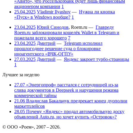
«Авито», что Россельхозбанк будет лишь финансовым
акционером компании
1
25.04.2025
Vladimir Ilyashov
—
Нужна ли кнопка
«Пуск» в Windows вообще?
1
23.04.2025
Юрий Синодов
,
Roem.ru
—
Главреду
Roem.ru заблокировали кошелёк Wallet в Telegram и
пожелали всего хорошего
7
23.04.2025
Дмитрий
—
Telegram исполнил
прошлогоднее решение суда о блокировке
иноагентского «ВЧК-ОГПУ»
27.03.2025
Дмитрий
—
Яндекс закроет турбо-страницы
1
Лучшее за неделю
27.07
«Энергопроф» расстался с сотрудницей из-за
слива документов в Deepseek и нарушения режима
коммерческой тайны
21.06
Владислав Бакальчук предрекает конец дуополии
маркетплейсов
28.05
Почему «Яндекс» продал автомобильную доску
объявлений Auto.ru, но хочет купить «Островок»?
© ООО «Роем», 2007 – 2026.