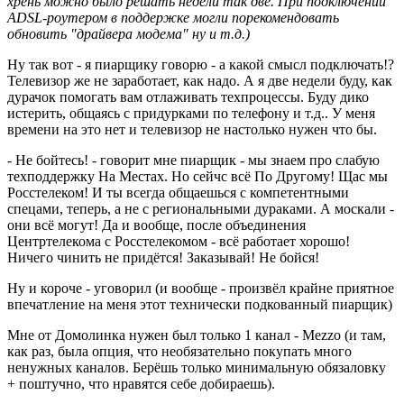
хрень можно было решать недели так две. При подключении
ADSL-роутером в поддержке могли порекомендовать
обновить "драйвера модема" ну и т.д.)
Ну так вот - я пиарщику говорю - а какой смысл подключать!?
Телевизор же не заработает, как надо. А я две недели буду, как
дурачок помогать вам отлаживать техпроцессы. Буду дико
истерить, общаясь с придурками по телефону и т.д.. У меня
времени на это нет и телевизор не настолько нужен что бы.
- Не бойтесь! - говорит мне пиарщик - мы знаем про слабую
техподдержку На Местах. Но сейчс всё По Другому! Щас мы
Росстелеком! И ты всегда общаешься с компетентными
спецами, теперь, а не с региональными дураками. А москали -
они всё могут! Да и вообще, после объединения
Центртелекома с Росстелекомом - всё работает хорошо!
Ничего чинить не придётся! Заказывай! Не бойся!
Ну и короче - уговорил (и вообще - произвёл крайне приятное
впечатление на меня этот технически подкованный пиарщик)
Мне от Домолинка нужен был только 1 канал - Mezzo (и там,
как раз, была опция, что необязательно покупать много
ненужных каналов. Берёшь только минимальную обязаловку
+ поштучно, что нравятся себе добираешь).