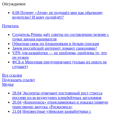
Обсуждаемое
8.08
Почему «Атом» не подошёл мне как обычному
водителю? И кому подойдёт?
Почитать
Создатель Prisma даёт советы по составлению резюме с
точки зрения нанимателя
Обратная связь по блокировкам и белым спискам
Зачем российский интернет ломают санкциями?
VPN для разработки — не проблема, проблема то, что
он нужен
ФСБ и Минздрав предупреждают (только их никто не
слушает)
Все ссылки
Подсказать ссылку
Медиа
28.04
Эксперты отмечают постоянный рост стресса
россиян из-за вездесущих кликбейтных заголовков
26.04
«Кинопоиск» отрекламировал и показал прямую
трансляцию запуска «Роскосмоса»
21.04
Неизвестные узбекские разработчики с