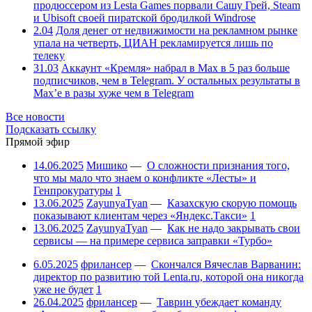
продюссером из Lesta Games порвали Сашу Грей, Steam
и Ubisoft своей пиратской бродилкой Windrose
2.04
Доля денег от недвижимости на рекламном рынке
упала на четверть, ЦИАН рекламируется лишь по
телеку
31.03
Аккаунт «Кремля» набрал в Max в 5 раз больше
подписчиков, чем в Telegram. У остальных результаты в
Max’е в разы хуже чем в Telegram
Все новости
Подсказать ссылку
Прямой эфир
14.06.2025
Мишико
—
О сложности признания того,
что мы мало что знаем о конфликте «Лесты» и
Генпрокуратуры
1
13.06.2025
ZayunyaTyan
—
Казахскую скорую помощь
показывают клиентам через «Яндекс.Такси»
1
13.06.2025
ZayunyaTyan
—
Как не надо закрывать свои
сервисы — на примере сервиса заправки «Турбо»
6.05.2025
фрилансер
—
Скончался Вячеслав Варванин:
директор по развитию той Lenta.ru, которой она никогда
уже не будет
1
26.04.2025
фрилансер
—
Таврин убеждает команду