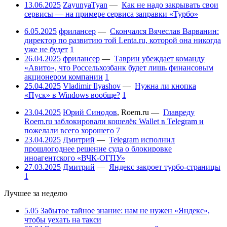
13.06.2025
ZayunyaTyan
—
Как не надо закрывать свои
сервисы — на примере сервиса заправки «Турбо»
6.05.2025
фрилансер
—
Скончался Вячеслав Варванин:
директор по развитию той Lenta.ru, которой она никогда
уже не будет
1
26.04.2025
фрилансер
—
Таврин убеждает команду
«Авито», что Россельхозбанк будет лишь финансовым
акционером компании
1
25.04.2025
Vladimir Ilyashov
—
Нужна ли кнопка
«Пуск» в Windows вообще?
1
23.04.2025
Юрий Синодов
,
Roem.ru
—
Главреду
Roem.ru заблокировали кошелёк Wallet в Telegram и
пожелали всего хорошего
7
23.04.2025
Дмитрий
—
Telegram исполнил
прошлогоднее решение суда о блокировке
иноагентского «ВЧК-ОГПУ»
27.03.2025
Дмитрий
—
Яндекс закроет турбо-страницы
1
Лучшее за неделю
5.05
Забытое тайное знание: нам не нужен «Яндекс»,
чтобы уехать на такси