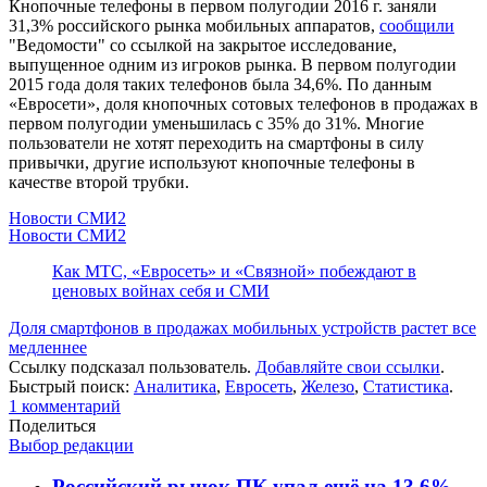
Кнопочные телефоны в первом полугодии 2016 г. заняли
31,3% российского рынка мобильных аппаратов,
сообщили
"Ведомости" со ссылкой на закрытое исследование,
выпущенное одним из игроков рынка. В первом полугодии
2015 года доля таких телефонов была 34,6%. По данным
«Евросети», доля кнопочных сотовых телефонов в продажах в
первом полугодии уменьшилась c 35% до 31%. Многие
пользователи не хотят переходить на смартфоны в силу
привычки, другие используют кнопочные телефоны в
качестве второй трубки.
Новости СМИ2
Новости СМИ2
Как МТС, «Евросеть» и «Связной» побеждают в
ценовых войнах себя и СМИ
Доля смартфонов в продажах мобильных устройств растет все
медленнее
Ссылку подсказал пользователь.
Добавляйте свои ссылки
.
Быстрый поиск:
Аналитика
,
Евросеть
,
Железо
,
Статистика
.
1
комментарий
Поделиться
Выбор редакции
Российский рынок ПК упал ещё на 13,6%