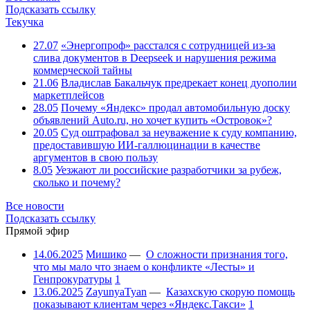
Подсказать ссылку
Текучка
27.07
«Энергопроф» расстался с сотрудницей из-за
слива документов в Deepseek и нарушения режима
коммерческой тайны
21.06
Владислав Бакальчук предрекает конец дуополии
маркетплейсов
28.05
Почему «Яндекс» продал автомобильную доску
объявлений Auto.ru, но хочет купить «Островок»?
20.05
Суд оштрафовал за неуважение к суду компанию,
предоставившую ИИ-галлюцинации в качестве
аргументов в свою пользу
8.05
Уезжают ли российские разработчики за рубеж,
сколько и почему?
Все новости
Подсказать ссылку
Прямой эфир
14.06.2025
Мишико
—
О сложности признания того,
что мы мало что знаем о конфликте «Лесты» и
Генпрокуратуры
1
13.06.2025
ZayunyaTyan
—
Казахскую скорую помощь
показывают клиентам через «Яндекс.Такси»
1