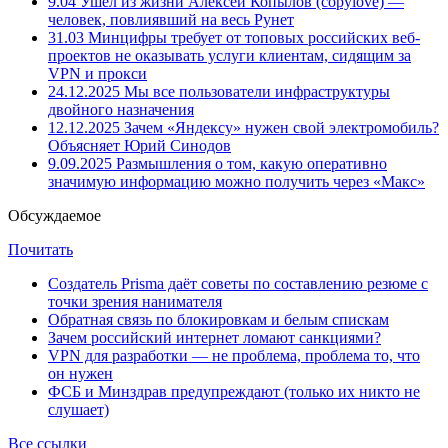
9.04
Ушёл из жизни Алексей Копылов (copylove) —
человек, повлиявший на весь Рунет
31.03
Минцифры требует от топовых российских веб-
проектов не оказывать услуги клиентам, сидящим за
VPN и прокси
24.12.2025
Мы все пользователи инфраструктуры
двойного назначения
12.12.2025
Зачем «Яндексу» нужен свой электромобиль?
Объясняет Юрий Синодов
9.09.2025
Размышления о том, какую оперативно
значимую информацию можно получить через «Макс»
Обсуждаемое
Почитать
Создатель Prisma даёт советы по составлению резюме с
точки зрения нанимателя
Обратная связь по блокировкам и белым спискам
Зачем российский интернет ломают санкциями?
VPN для разработки — не проблема, проблема то, что
он нужен
ФСБ и Минздрав предупреждают (только их никто не
слушает)
Все ссылки