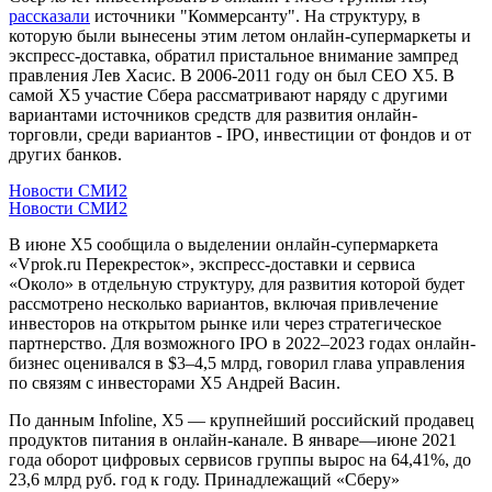
рассказали
источники "Коммерсанту". На структуру, в
которую были вынесены этим летом онлайн-супермаркеты и
экспресс-доставка, обратил пристальное внимание зампред
правления Лев Хасис. В 2006-2011 году он был CEO X5. В
самой X5 участие Сбера рассматривают наряду с другими
вариантами источников средств для развития онлайн-
торговли, среди вариантов - IPO, инвестиции от фондов и от
других банков.
Новости СМИ2
Новости СМИ2
В июне X5 сообщила о выделении онлайн-супермаркета
«Vprok.ru Перекресток», экспресс-доставки и сервиса
«Около» в отдельную структуру, для развития которой будет
рассмотрено несколько вариантов, включая привлечение
инвесторов на открытом рынке или через стратегическое
партнерство. Для возможного IPO в 2022–2023 годах онлайн-
бизнес оценивался в $3–4,5 млрд, говорил глава управления
по связям с инвесторами X5 Андрей Васин.
По данным Infoline, X5 — крупнейший российский продавец
продуктов питания в онлайн-канале. В январе—июне 2021
года оборот цифровых сервисов группы вырос на 64,41%, до
23,6 млрд руб. год к году. Принадлежащий «Сберу»