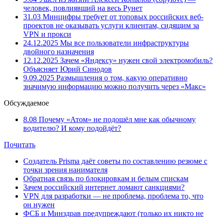
человек, повлиявший на весь Рунет
31.03
Минцифры требует от топовых российских веб-
проектов не оказывать услуги клиентам, сидящим за
VPN и прокси
24.12.2025
Мы все пользователи инфраструктуры
двойного назначения
12.12.2025
Зачем «Яндексу» нужен свой электромобиль?
Объясняет Юрий Синодов
9.09.2025
Размышления о том, какую оперативно
значимую информацию можно получить через «Макс»
Обсуждаемое
8.08
Почему «Атом» не подошёл мне как обычному
водителю? И кому подойдёт?
Почитать
Создатель Prisma даёт советы по составлению резюме с
точки зрения нанимателя
Обратная связь по блокировкам и белым спискам
Зачем российский интернет ломают санкциями?
VPN для разработки — не проблема, проблема то, что
он нужен
ФСБ и Минздрав предупреждают (только их никто не