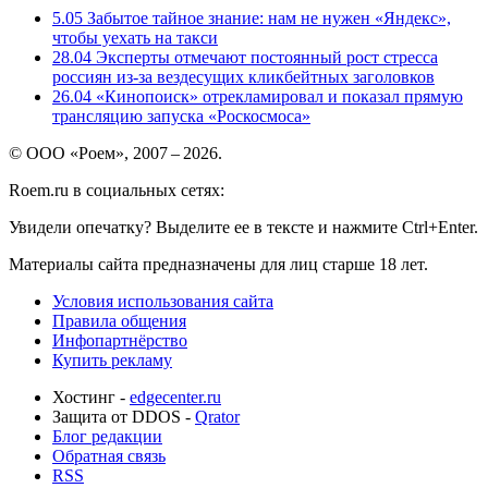
5.05
Забытое тайное знание: нам не нужен «Яндекс»,
чтобы уехать на такси
28.04
Эксперты отмечают постоянный рост стресса
россиян из-за вездесущих кликбейтных заголовков
26.04
«Кинопоиск» отрекламировал и показал прямую
трансляцию запуска «Роскосмоса»
© ООО «Роем», 2007 – 2026.
Roem.ru в социальных сетях:
Увидели опечатку? Выделите ее в тексте и нажмите Ctrl+Enter.
Материалы сайта предназначены для лиц старше 18 лет.
Условия использования сайта
Правила общения
Инфопартнёрство
Купить рекламу
Хостинг -
edgecenter.ru
Защита от DDOS -
Qrator
Блог редакции
Обратная связь
RSS