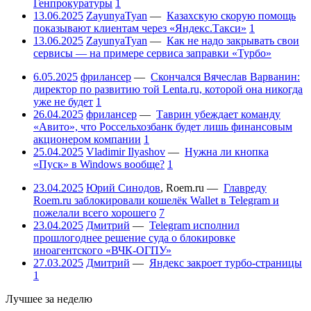
Генпрокуратуры
1
13.06.2025
ZayunyaTyan
—
Казахскую скорую помощь
показывают клиентам через «Яндекс.Такси»
1
13.06.2025
ZayunyaTyan
—
Как не надо закрывать свои
сервисы — на примере сервиса заправки «Турбо»
6.05.2025
фрилансер
—
Скончался Вячеслав Варванин:
директор по развитию той Lenta.ru, которой она никогда
уже не будет
1
26.04.2025
фрилансер
—
Таврин убеждает команду
«Авито», что Россельхозбанк будет лишь финансовым
акционером компании
1
25.04.2025
Vladimir Ilyashov
—
Нужна ли кнопка
«Пуск» в Windows вообще?
1
23.04.2025
Юрий Синодов
,
Roem.ru
—
Главреду
Roem.ru заблокировали кошелёк Wallet в Telegram и
пожелали всего хорошего
7
23.04.2025
Дмитрий
—
Telegram исполнил
прошлогоднее решение суда о блокировке
иноагентского «ВЧК-ОГПУ»
27.03.2025
Дмитрий
—
Яндекс закроет турбо-страницы
1
Лучшее за неделю