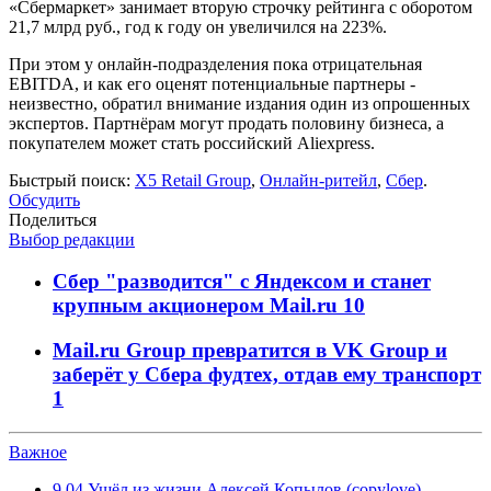
«Сбермаркет» занимает вторую строчку рейтинга с оборотом
21,7 млрд руб., год к году он увеличился на 223%.
При этом у онлайн-подразделения пока отрицательная
EBITDA, и как его оценят потенциальные партнеры -
неизвестно, обратил внимание издания один из опрошенных
экспертов. Партнёрам могут продать половину бизнеса, а
покупателем может стать российский Aliexpress.
Быстрый поиск:
X5 Retail Group
,
Онлайн-ритейл
,
Сбер
.
Обсудить
Поделиться
Выбор редакции
Сбер "разводится" с Яндексом и станет
крупным акционером Mail.ru
10
Mail.ru Group превратится в VK Group и
заберёт у Сбера фудтех, отдав ему транспорт
1
Важное
9.04
Ушёл из жизни Алексей Копылов (copylove) —