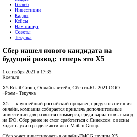
Госвеб
Инвестиции
Кадры
Кейсы
Нам пишут
Советы
Текучка
Сбер нашел нового кандидата на
будущий развод: теперь это X5
1 сентября 2021 в 17:35
Roem.ru
X5 Retail Group, Онлайн-ритейл, Сбер
ru-RU
2021
ООО
«Роем»
Текучка
X5 — крупнейший российский продавец продуктов питания
онлайн, компания собирается привлечь дополнительные
инвестиции для развития екоммерса, среди вариантов - выход
на IPO. Сбер ранее не смог сработаться с Яндексом, с весны
ходят слухи о разделе активов с Mail.ru Group.
Сбер хочет инвестировать в онлайн-FMCG группы X5,