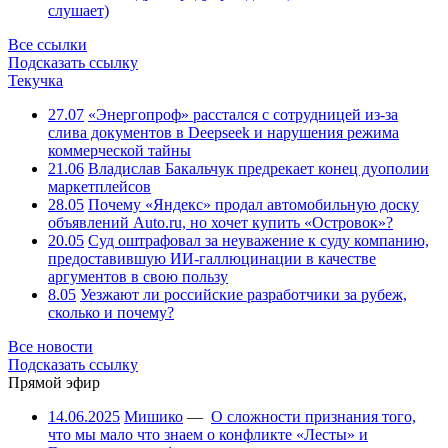
слушает)
Все ссылки
Подсказать ссылку
Текучка
27.07
«Энергопроф» расстался с сотрудницей из-за
слива документов в Deepseek и нарушения режима
коммерческой тайны
21.06
Владислав Бакальчук предрекает конец дуополии
маркетплейсов
28.05
Почему «Яндекс» продал автомобильную доску
объявлений Auto.ru, но хочет купить «Островок»?
20.05
Суд оштрафовал за неуважение к суду компанию,
предоставившую ИИ-галлюцинации в качестве
аргументов в свою пользу
8.05
Уезжают ли российские разработчики за рубеж,
сколько и почему?
Все новости
Подсказать ссылку
Прямой эфир
14.06.2025
Мишико
—
О сложности признания того,
что мы мало что знаем о конфликте «Лесты» и