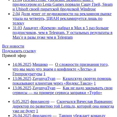
продюссером из Lesta Games порвали Сашу Грей, Steam
и Ubisoft своей пиратской бродилкой Windrose
2.04
Доля денег от недвижимости на рекламном рынке
упала на четверть, ЦИАН рекламируется лишь по
телеку
31.03
Аккаунт «Кремля» набрал в Max в 5 раз больше
подписчиков, чем в Telegram. У остальных результаты в
Max’е в разы хуже чем в Telegram
Все новости
Подсказать ссылку
Прямой эфир
14.06.2025
Мишико
—
О сложности признания того,
что мы мало что знаем о конфликте «Лесты» и
Генпрокуратуры
1
13.06.2025
ZayunyaTyan
—
Казахскую скорую помощь
показывают клиентам через «Яндекс.Такси»
1
13.06.2025
ZayunyaTyan
—
Как не надо закрывать свои
сервисы — на примере сервиса заправки «Турбо»
6.05.2025
фрилансер
—
Скончался Вячеслав Варванин:
директор по развитию той Lenta.ru, которой она никогда
уже не будет
1
26.04.2025
фрилансер
—
Таврин убеждает команду