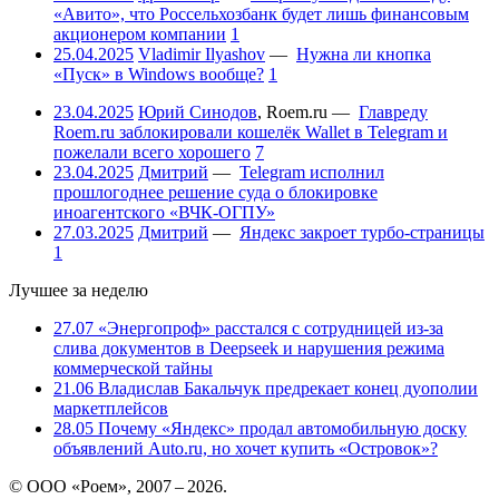
«Авито», что Россельхозбанк будет лишь финансовым
акционером компании
1
25.04.2025
Vladimir Ilyashov
—
Нужна ли кнопка
«Пуск» в Windows вообще?
1
23.04.2025
Юрий Синодов
,
Roem.ru
—
Главреду
Roem.ru заблокировали кошелёк Wallet в Telegram и
пожелали всего хорошего
7
23.04.2025
Дмитрий
—
Telegram исполнил
прошлогоднее решение суда о блокировке
иноагентского «ВЧК-ОГПУ»
27.03.2025
Дмитрий
—
Яндекс закроет турбо-страницы
1
Лучшее за неделю
27.07
«Энергопроф» расстался с сотрудницей из-за
слива документов в Deepseek и нарушения режима
коммерческой тайны
21.06
Владислав Бакальчук предрекает конец дуополии
маркетплейсов
28.05
Почему «Яндекс» продал автомобильную доску
объявлений Auto.ru, но хочет купить «Островок»?
© ООО «Роем», 2007 – 2026.