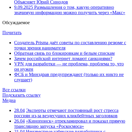
Объясняет Юрий Синодов
9.09.2025
Размышления о том, какую оперативно
значимую информацию можно получить через «Макс»
Обсуждаемое
Почитать
Создатель Prisma даёт советы по составлению резюме с
точки зрения нанимателя
Обратная связь по блокировкам и белым спискам
Зачем российский интернет ломают санкциями?
VPN для разработки — не проблема, проблема то, что
он нужен
ФСБ и Минздрав предупреждают (только их никто не
слушает)
Все ссылки
Подсказать ссылку
Медиа
28.04
Эксперты отмечают постоянный рост стресса
россиян из-за вездесущих кликбейтных заголовков
26.04
«Кинопоиск» отрекламировал и показал прямую
трансляцию запуска «Роскосмоса»
21.04
Неизвестные узбекские разработчики с