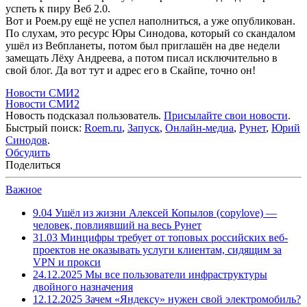
успеть к пиру Веб 2.0.
Вот и Роем.ру ещё не успел наполниться, а уже опубликован.
По слухам, это ресурс Юры Синодова, который со скандалом
ушёл из Вебпланеты, потом был приглашён на две недели
замещать Лёху Андреева, а потом писал исключительно в
свой блог. Да вот тут и адрес его в Скайпе, точно он!
Новости СМИ2
Новости СМИ2
Новость подсказал пользователь.
Присылайте свои новости
.
Быстрый поиск:
Roem.ru
,
Запуск
,
Онлайн-медиа
,
Рунет
,
Юрий
Синодов
.
Обсудить
Поделиться
Важное
9.04
Ушёл из жизни Алексей Копылов (copylove) —
человек, повлиявший на весь Рунет
31.03
Минцифры требует от топовых российских веб-
проектов не оказывать услуги клиентам, сидящим за
VPN и прокси
24.12.2025
Мы все пользователи инфраструктуры
двойного назначения
12.12.2025
Зачем «Яндексу» нужен свой электромобиль?