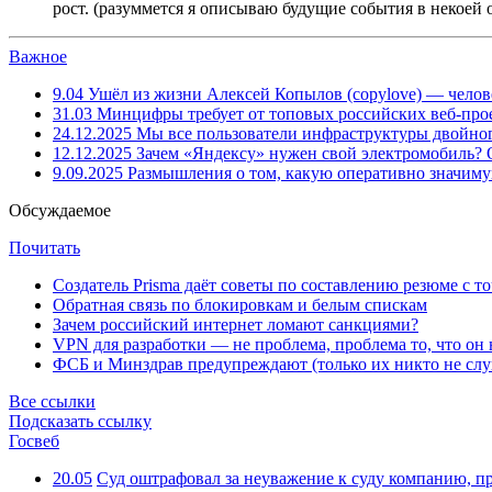
рост. (разуммется я описываю будущие события в некоей 
Важное
9.04
Ушёл из жизни Алексей Копылов (copylove) — челов
31.03
Минцифры требует от топовых российских веб-прое
24.12.2025
Мы все пользователи инфраструктуры двойног
12.12.2025
Зачем «Яндексу» нужен свой электромобиль?
9.09.2025
Размышления о том, какую оперативно значим
Обсуждаемое
Почитать
Создатель Prisma даёт советы по составлению резюме с т
Обратная связь по блокировкам и белым спискам
Зачем российский интернет ломают санкциями?
VPN для разработки — не проблема, проблема то, что он
ФСБ и Минздрав предупреждают (только их никто не слу
Все ссылки
Подсказать ссылку
Госвеб
20.05
Суд оштрафовал за неуважение к суду компанию, п