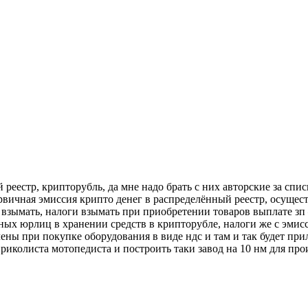
 реестр, крипторубль, да мне надо брать с них авторские за спи
рвичная эмиссия крипто денег в распределённый реестр, осущес
т взымать, налоги взымать при приобретении товаров выплате зп
ых юрлиц в хранении средств в крипторубле, налоги же с эмисс
чены при покупке оборудования в виде ндс и там и так будет пр
о приколиста мотопедиста и построить таки завод на 10 нм для 