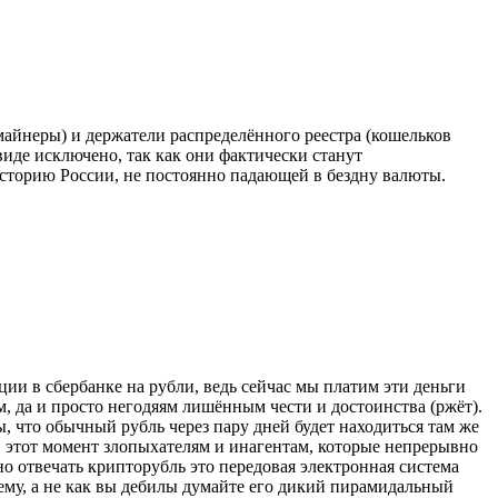
айнеры) и держатели распределённого реестра (кошельков
иде исключено, так как они фактически станут
сторию России, не постоянно падающей в бездну валюты.
ции в сбербанке на рубли, ведь сейчас мы платим эти деньги
 да и просто негодяям лишённым чести и достоинства (ржёт).
ры, что обычный рубль через пару дней будет находиться там же
, в этот момент злопыхателям и инагентам, которые непрерывно
но отвечать крипторубль это передовая электронная система
ему, а не как вы дебилы думайте его дикий пирамидальный