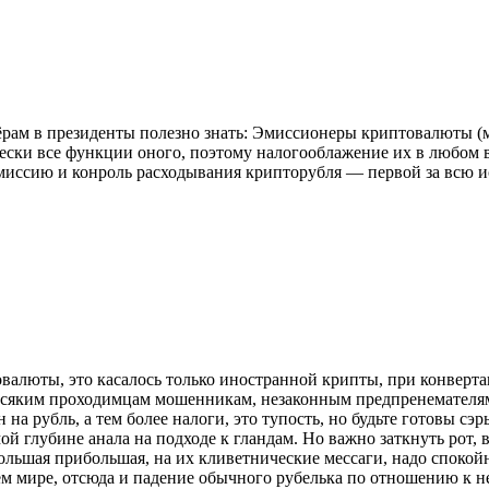
ёрам в президенты полезно знать: Эмиссионеры криптовалюты (м
чески все функции оного, поэтому налогооблажение их в любом в
эмиссию и конроль расходывания крипторубля — первой за всю и
товалюты, это касалось только иностранной крипты, при конверта
 всяким проходимцам мошенникам, незаконным предпренемателям,
 на рубль, а тем более налоги, это тупость, но будьте готовы сэ
мой глубине анала на подходе к гландам. Но важно заткнуть рот
 большая прибольшая, на их кливетнические мессаги, надо спокой
м мире, отсюда и падение обычного рубелька по отношению к н