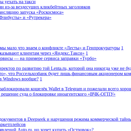
ы уехать на такси
ян из-за вездесущих кликбейтных заголовков
ансляцию запуска «Роскосмоса»
Флибусты» и «Рутрекера»
 мы мало что знаем о конфликте «Лесты» и Генпрокуратуры
1
казывают клиентам через «Яндекс.Такси»
1
сервисы — на примере сервиса заправки «Турбо»
ректор по развитию той Lenta.ru, которой она никогда уже не бу
о», что Россельхозбанк будет лишь финансовым акционером ко
в Windows вообще?
1
заблокировали кошелёк Wallet в Telegram и пожелали всего хоро
 решение суда о блокировке иноагентского «ВЧК-ОГПУ»
 документов в Deepseek и нарушения режима коммерческой тайн
аркетплейсов
влений Auto.ru, но хочет купить «Островок»?