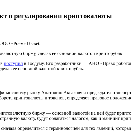
ект о регулировании криптовалюты
ООО «Роем»
Госвеб
овалютную биржу, сделав ее основной валютой крипторубль
ов
поступил
в Госдуму. Его разработчики — АНО «Право роботов
делав ее основной валютой крипторубль.
о финансовому рынку Анатолию Аксакову и председателю экспер
рота криптовалюты и токенов, определяет правовое положение
 криптовалютную биржу — основной валютой на ней будет крипто
странную валюту, будут облагаться налогом, как и майнинг кри
 сначала определиться с терминологией для тех явлений, которы