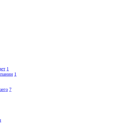
дет
1
мпании
1
шего
7
ы