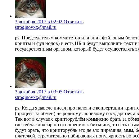
3 декабря 2017 в 02:02
Ответить
stroginovxx@mail.ru
ps. Председателям коммитетов или эпик фэйловым болот
крипты и фул нодов) и есть ЦБ и будут выполнять факти
государственным органом, который будет осуществлять 
3 декабря 2017 в 03:05
Ответить
stroginovxx@mail.ru
ps. Когда я давече писал про налоги с конвертации крип
(процент за обмен) не родному любимому государству, а
Так вот в случае с крипторублём коммисию брать за обмен
где сейчас доллар по отношению к биткоину, то есть в са
будут орать, что крипторубль это де зло пирамида, ммм,
платежей, стремительно набирающая популярность во всё