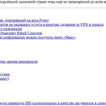
отдалённой сказочной стране пока ещё не запрещённой во всём 
ек, повлиявший на весь Рунет
ктов не оказывать услуги клиентам, сидящим за VPN и прокси
о назначения
 Объясняет Юрий Синодов
ую информацию можно получить через «Макс»
очки зрения нанимателя
 нужен
шает)
редоставившую ИИ-галлюцинации в качестве аргументов в свою