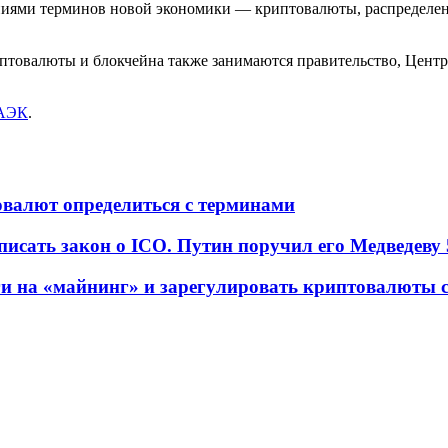
иями терминов новой экономики — криптовалюты, распределенног
птовалюты и блокчейна также занимаются правительство, Центр
АЭК
.
валют определиться с терминами
писать закон о ICO. Путин поручил его Медведеву
ги на «майнинг» и зарегулировать криптовалюты 