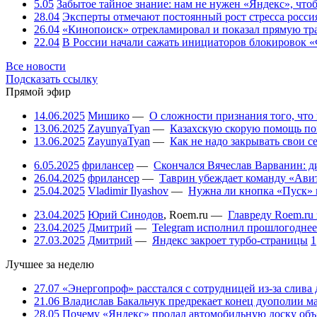
5.05
Забытое тайное знание: нам не нужен «Яндекс», чтоб
28.04
Эксперты отмечают постоянный рост стресса росси
26.04
«Кинопоиск» отрекламировал и показал прямую тр
22.04
В России начали сажать инициаторов блокировок «
Все новости
Подсказать ссылку
Прямой эфир
14.06.2025
Мишико
—
О сложности признания того, что
13.06.2025
ZayunyaTyan
—
Казахскую скорую помощь по
13.06.2025
ZayunyaTyan
—
Как не надо закрывать свои 
6.05.2025
фрилансер
—
Скончался Вячеслав Варванин: ди
26.04.2025
фрилансер
—
Таврин убеждает команду «Авит
25.04.2025
Vladimir Ilyashov
—
Нужна ли кнопка «Пуск» 
23.04.2025
Юрий Синодов
,
Roem.ru
—
Главреду Roem.ru 
23.04.2025
Дмитрий
—
Telegram исполнил прошлогоднее
27.03.2025
Дмитрий
—
Яндекс закроет турбо-страницы
1
Лучшее за неделю
27.07
«Энергопроф» расстался с сотрудницей из-за слива
21.06
Владислав Бакальчук предрекает конец дуополии м
28.05
Почему «Яндекс» продал автомобильную доску объя