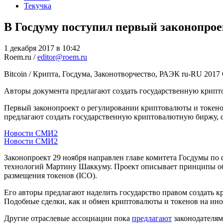
Текучка
В Госдуму поступил первый законопро
1 декабря 2017 в 10:42
Roem.ru /
editor@roem.ru
Bitcoin / Крипта, Госдума, Законотворчество, РАЭК
ru-RU
2017
Авторы документа предлагают создать государственную крипт
Первый законопроект о регулировании криптовалюты и токен
предлагают создать государственную криптовалютную биржу, с
Новости СМИ2
Новости СМИ2
Законопроект 29 ноября направлен главе комитета Госдумы п
технологий Мартину Шаккуму. Проект описывает принципы обо
размещения токенов (ICO).
Его авторы предлагают наделить государство правом создать
Подобные сделки, как и обмен криптовалюты и токенов на ино
Другие отраслевые ассоциации пока
предлагают
законодателям