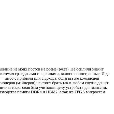
сывание из моих постов на роеме (ржёт). Не осилили значит
твляемая гражданами и юрлицами, включая иностранные. И да
 — либо с прибыли или с дохода, облагать же коммисией
ионеров (майнеров) не стоит брать так в любом случае деньги
иличная налоговая база учитывая цену устройств для эмиссии.
производства памяти DDR4 и HBM2, а так же FPGA микросхем