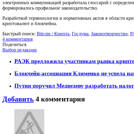
электронных коммуникаций разработала глоссарий с определен
формировалось профильное законодательство.
Разработкой терминологии и нормативных актов в области кри
криптовалют и блокчейна.
Быстрый поиск:
Bitcoin / Крипта
,
Госдума
,
Законотворчество
,
Р
4
комментария
Поделиться
Выбор редакции
РАЭК предложила участникам рынка крипто
Блокчейн-ассоциация Клименко не успела на
Путин поручил Медведеву разработать нало
Добавить
4
комментария