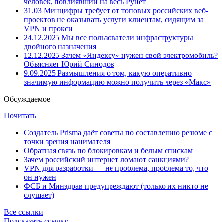
человек, повлиявший на весь Рунет
31.03
Минцифры требует от топовых российских веб-
проектов не оказывать услуги клиентам, сидящим за
VPN и прокси
24.12.2025
Мы все пользователи инфраструктуры
двойного назначения
12.12.2025
Зачем «Яндексу» нужен свой электромобиль?
Объясняет Юрий Синодов
9.09.2025
Размышления о том, какую оперативно
значимую информацию можно получить через «Макс»
Обсуждаемое
Почитать
Создатель Prisma даёт советы по составлению резюме с
точки зрения нанимателя
Обратная связь по блокировкам и белым спискам
Зачем российский интернет ломают санкциями?
VPN для разработки — не проблема, проблема то, что
он нужен
ФСБ и Минздрав предупреждают (только их никто не
слушает)
Все ссылки
Подсказать ссылку