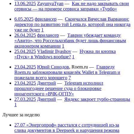
13.06.2025
ZayunyaTyan
—
Как не надо закрывать свои
сервисы — на примере сервиса заправки «Турбо»
6.05.2025
фрилансер
—
Скончался Вячеслав Варванин:
директор по развитию той Lenta.ru, которой она никогда
уже не будет
1
26.04.2025
фрилансер
—
Таврин убеждает команду
«Авито», что Россельхозбанк будет лишь финансовым
акционером компании
1
25.04.2025
Vladimir Ilyashov
—
Нужна ли кнопка
«Пуск» в Windows вообще?
1
23.04.2025
Юрий Синодов
,
Roem.ru
—
Главреду
Roem.ru заблокировали кошелёк Wallet в Telegram и
пожелали всего хорошего
7
23.04.2025
Дмитрий
—
Telegram исполнил
прошлогоднее решение суда о блокировке
иноагентского «ВЧК-ОГПУ»
27.03.2025
Дмитрий
—
Яндекс закроет турбо-страницы
1
Лучшее за неделю
27.07
«Энергопроф» расстался с сотрудницей из-за
слива документов в Deepseek и нарушения режима