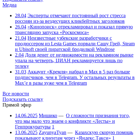
Медиа
28.04
Эксперты отмечают постоянный рост стресса
россиян из-за вездесущих кликбейтных заголовков
26.04
«Кинопоиск» отрекламировал и показал прямую
трансляцию запуска «Роскосмоса»
21.04
Неизвестные узбекские разработчики с
продюссером из Lesta Games порвали Сашу Грей, Steam
и Ubisoft своей пиратской бродилкой Windrose
2.04
Доля денег от недвижимости на рекламном рынке
упала на четверть, ЦИАН рекламируется лишь по
телеку
31.03
Аккаунт «Кремля» набрал в Max в 5 раз больше
подписчиков, чем в Telegram. У остальных результаты в
Max’е в разы хуже чем в Telegram
Все новости
Подсказать ссылку
Прямой эфир
14.06.2025
Мишико
—
О сложности признания того,
что мы мало что знаем о конфликте «Лесты» и
Генпрокуратуры
1
13.06.2025
ZayunyaTyan
—
Казахскую скорую помощь
показывают клиентам через «Яндекс.Такси»
1