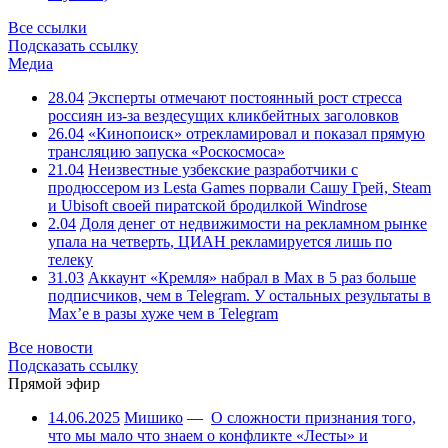
Все ссылки
Подсказать ссылку
Медиа
28.04
Эксперты отмечают постоянный рост стресса
россиян из-за вездесущих кликбейтных заголовков
26.04
«Кинопоиск» отрекламировал и показал прямую
трансляцию запуска «Роскосмоса»
21.04
Неизвестные узбекские разработчики с
продюссером из Lesta Games порвали Сашу Грей, Steam
и Ubisoft своей пиратской бродилкой Windrose
2.04
Доля денег от недвижимости на рекламном рынке
упала на четверть, ЦИАН рекламируется лишь по
телеку
31.03
Аккаунт «Кремля» набрал в Max в 5 раз больше
подписчиков, чем в Telegram. У остальных результаты в
Max’е в разы хуже чем в Telegram
Все новости
Подсказать ссылку
Прямой эфир
14.06.2025
Мишико
—
О сложности признания того,
что мы мало что знаем о конфликте «Лесты» и