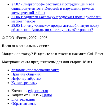
27.07
«Энергопроф» расстался с сотрудницей из-за
слива документов в Deepseek и нарушения режима
коммерческой тайны
21.06
Владислав Бакальчук предрекает конец дуополии
маркетплейсов
28.05
Почему «Яндекс» продал автомобильную доску
объявлений Auto.ru, но хочет купить «Островок»?
© ООО «Роем», 2007 – 2026.
Roem.ru в социальных сетях:
Увидели опечатку? Выделите ее в тексте и нажмите Ctrl+Enter.
Материалы сайта предназначены для лиц старше 18 лет.
Условия использования сайта
Правила общения
Инфопартнёрство
Купить рекламу
Хостинг -
edgecenter.ru
Защита от DDOS -
Qrator
Блог редакции
Обратная связь