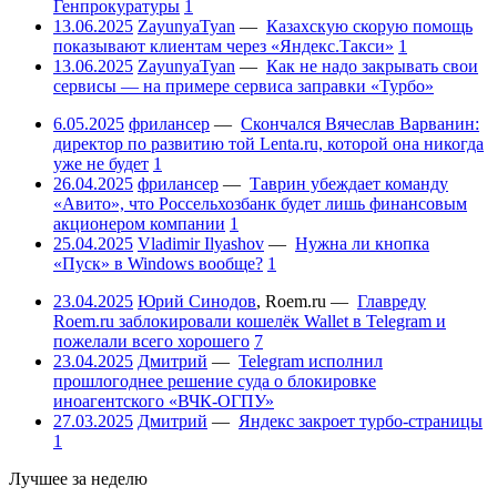
Генпрокуратуры
1
13.06.2025
ZayunyaTyan
—
Казахскую скорую помощь
показывают клиентам через «Яндекс.Такси»
1
13.06.2025
ZayunyaTyan
—
Как не надо закрывать свои
сервисы — на примере сервиса заправки «Турбо»
6.05.2025
фрилансер
—
Скончался Вячеслав Варванин:
директор по развитию той Lenta.ru, которой она никогда
уже не будет
1
26.04.2025
фрилансер
—
Таврин убеждает команду
«Авито», что Россельхозбанк будет лишь финансовым
акционером компании
1
25.04.2025
Vladimir Ilyashov
—
Нужна ли кнопка
«Пуск» в Windows вообще?
1
23.04.2025
Юрий Синодов
,
Roem.ru
—
Главреду
Roem.ru заблокировали кошелёк Wallet в Telegram и
пожелали всего хорошего
7
23.04.2025
Дмитрий
—
Telegram исполнил
прошлогоднее решение суда о блокировке
иноагентского «ВЧК-ОГПУ»
27.03.2025
Дмитрий
—
Яндекс закроет турбо-страницы
1
Лучшее за неделю