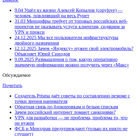
9.04
Ушёл из жизни Алексей Копылов (copylove) —
человек, повлиявший на весь Рунет
31.03
Минцифры требует от топовых российских веб-
проектов не оказывать услуги клиентам, сидящим за
VPN и прокси
24.12.2025
Мы все пользователи инфраструктуры
двойного назначения
12.12.2025
Зачем «Яндексу» нужен свой электромобиль?
Объясняет Юрий Синодов
9.09.2025
Размышления о том, какую оперативно
значимую информацию можно получить через «Макс»
Обсуждаемое
Почитать
Создатель Prisma даёт советы по составлению резюме с
точки зрения нанимателя
Обратная связь по блокировкам и белым спискам
Зачем российский интернет ломают санкциями?
VPN для разработки — не проблема, проблема то, что
он нужен
ФСБ и Минздрав предупреждают (только их никто не
слушает)