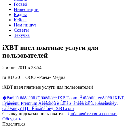
Госвеб
Инвестиции
Кадры
Кейсы
Нам пишут
Советы
Текучка
iXBT ввел платные услуги для
пользователей
2 июня 2011 в 23:54
ru-RU
2011
ООО «Роем»
Медиа
iXBT ввел платные услуги для пользователей
�ëàòíûå ñåðâèñû êîíôåðåíöèè iXBT.com. Äîñòóïíû æóðíàëû iXBT,
ïîÿâèëèñü Premium Àêêàóíòû è Êîììåð÷åñêèå òåìû. Ïðåäëîæåíèÿ,
çàìå÷àíèÿ? [1] - Êîíôåðåíöèÿ iXBT.com
Ссылку подсказал пользователь.
Добавляйте свои ссылки
.
Обсудить
Поделиться