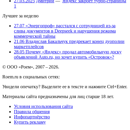
27.03.2025
Дмитрий
—
Яндекс закроет турбо-страницы
1
Лучшее за неделю
27.07
«Энергопроф» расстался с сотрудницей из-за
слива документов в Deepseek и нарушения режима
коммерческой тайны
21.06
Владислав Бакальчук предрекает конец дуополии
маркетплейсов
28.05
Почему «Яндекс» продал автомобильную доску
объявлений Auto.ru, но хочет купить «Островок»?
© ООО «Роем», 2007 – 2026.
Roem.ru в социальных сетях:
Увидели опечатку? Выделите ее в тексте и нажмите Ctrl+Enter.
Материалы сайта предназначены для лиц старше 18 лет.
Условия использования сайта
Правила общения
Инфопартнёрство
Купить рекламу