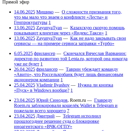
Прямой эфир
14.06.2025
Мишико
—
О сложности признания того,
что мы мало что знаем о конфликте «Лесты» и
Генпрокуратуры
1
13.06.2025
ZayunyaTyan
—
Казахскую скорую помощь
показывают клиентам через «Яндекс.Такси»
1
13.06.2025
ZayunyaTyan
—
Как не надо закрывать свои
сервисы — на примере сервиса заправки «Турбо»
6.05.2025
фрилансер
—
Скончался Вячеслав Варванин:
директор по развитию той Lenta.ru, которой она никогда
уже не будет
1
26.04.2025
фрилансер
—
Таврин убеждает команду
«Авито», что Россельхозбанк будет лишь финансовым
акционером компании
1
25.04.2025
Vladimir Ilyashov
—
Нужна ли кнопка
«Пуск» в Windows вообще?
1
23.04.2025
Юрий Синодов
,
Roem.ru
—
Главреду
Roem.ru заблокировали кошелёк Wallet в Telegram и
пожелали всего хорошего
7
23.04.2025
Дмитрий
—
Telegram исполнил
прошлогоднее решение суда о блокировке
иноагентского «ВЧК-ОГПУ»