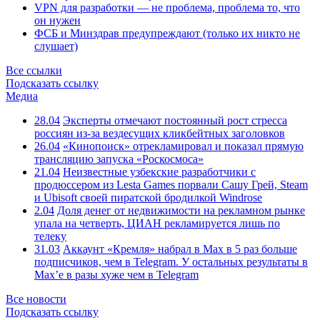
VPN для разработки — не проблема, проблема то, что
он нужен
ФСБ и Минздрав предупреждают (только их никто не
слушает)
Все ссылки
Подсказать ссылку
Медиа
28.04
Эксперты отмечают постоянный рост стресса
россиян из-за вездесущих кликбейтных заголовков
26.04
«Кинопоиск» отрекламировал и показал прямую
трансляцию запуска «Роскосмоса»
21.04
Неизвестные узбекские разработчики с
продюссером из Lesta Games порвали Сашу Грей, Steam
и Ubisoft своей пиратской бродилкой Windrose
2.04
Доля денег от недвижимости на рекламном рынке
упала на четверть, ЦИАН рекламируется лишь по
телеку
31.03
Аккаунт «Кремля» набрал в Max в 5 раз больше
подписчиков, чем в Telegram. У остальных результаты в
Max’е в разы хуже чем в Telegram
Все новости
Подсказать ссылку