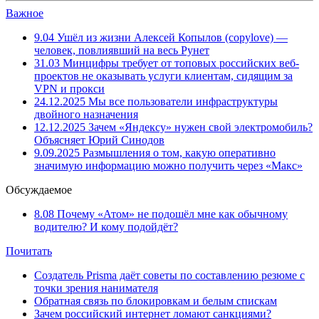
Важное
9.04
Ушёл из жизни Алексей Копылов (copylove) —
человек, повлиявший на весь Рунет
31.03
Минцифры требует от топовых российских веб-
проектов не оказывать услуги клиентам, сидящим за
VPN и прокси
24.12.2025
Мы все пользователи инфраструктуры
двойного назначения
12.12.2025
Зачем «Яндексу» нужен свой электромобиль?
Объясняет Юрий Синодов
9.09.2025
Размышления о том, какую оперативно
значимую информацию можно получить через «Макс»
Обсуждаемое
8.08
Почему «Атом» не подошёл мне как обычному
водителю? И кому подойдёт?
Почитать
Создатель Prisma даёт советы по составлению резюме с
точки зрения нанимателя
Обратная связь по блокировкам и белым спискам
Зачем российский интернет ломают санкциями?