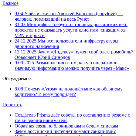
Важное
9.04
Ушёл из жизни Алексей Копылов (copylove) —
человек, повлиявший на весь Рунет
31.03
Минцифры требует от топовых российских веб-
проектов не оказывать услуги клиентам, сидящим за
VPN и прокси
24.12.2025
Мы все пользователи инфраструктуры
двойного назначения
12.12.2025
Зачем «Яндексу» нужен свой электромобиль?
Объясняет Юрий Синодов
9.09.2025
Размышления о том, какую оперативно
значимую информацию можно получить через «Макс»
Обсуждаемое
8.08
Почему «Атом» не подошёл мне как обычному
водителю? И кому подойдёт?
Почитать
Создатель Prisma даёт советы по составлению резюме с
точки зрения нанимателя
Обратная связь по блокировкам и белым спискам
Зачем российский интернет ломают санкциями?