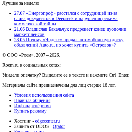
Лучшее за неделю
27.07
«Энергопроф» расстался с сотрудницей из-за
слива документов в Deepseek и нарушения режима
коммерческой тайны
21.06
Владислав Бакальчук предрекает конец дуополии
маркетплейсов
28.05
Почему «Яндекс» продал автомобильную доску
объявлений Auto.ru, но хочет купить «Островок»?
© ООО «Роем», 2007 – 2026.
Roem.ru в социальных сетях:
Увидели опечатку? Выделите ее в тексте и нажмите Ctrl+Enter.
Материалы сайта предназначены для лиц старше 18 лет.
Условия использования сайта
Правила общения
Инфопартнёрство
Купить рекламу
Хостинг -
edgecenter.ru
Защита от DDOS -
Qrator
Блог редакции