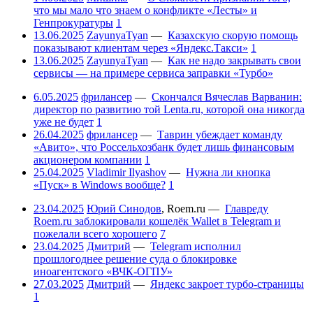
что мы мало что знаем о конфликте «Лесты» и
Генпрокуратуры
1
13.06.2025
ZayunyaTyan
—
Казахскую скорую помощь
показывают клиентам через «Яндекс.Такси»
1
13.06.2025
ZayunyaTyan
—
Как не надо закрывать свои
сервисы — на примере сервиса заправки «Турбо»
6.05.2025
фрилансер
—
Скончался Вячеслав Варванин:
директор по развитию той Lenta.ru, которой она никогда
уже не будет
1
26.04.2025
фрилансер
—
Таврин убеждает команду
«Авито», что Россельхозбанк будет лишь финансовым
акционером компании
1
25.04.2025
Vladimir Ilyashov
—
Нужна ли кнопка
«Пуск» в Windows вообще?
1
23.04.2025
Юрий Синодов
,
Roem.ru
—
Главреду
Roem.ru заблокировали кошелёк Wallet в Telegram и
пожелали всего хорошего
7
23.04.2025
Дмитрий
—
Telegram исполнил
прошлогоднее решение суда о блокировке
иноагентского «ВЧК-ОГПУ»
27.03.2025
Дмитрий
—
Яндекс закроет турбо-страницы
1