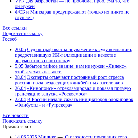
VPN для разработки — не проблема, проблема то, что
он нужен
ФСБ и Минздрав предупреждают (только их никто не
слушает)
Все ссылки
Подсказать ссылку
Госвеб
20.05
Суд оштрафовал за неуважение к суду компанию,
предоставившую ИИ-галлюцинации в качестве
аргументов в свою пользу
5.05
Забытое тайное знание: нам не нужен «Яндекс»,
чтобы уехать на такси
28.04
Эксперты отмечают постоянный рост стресса
россиян из-за вездесущих кликбейтных заголовков
26.04
«Кинопоиск» отрекламировал и показал прямую
трансляцию запуска «Роскосмоса»
22.04
В России начали сажать инициаторов блокировок
«Флибусты» и «Рутрекера»
Все новости
Подсказать ссылку
Прямой эфир
14.06.2025
Мишико
—
О сложности признания того,