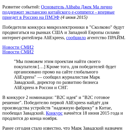
Развитие событий:
Основатель Alibaba Джек Ма лично
поддержит экспансию китайского e-commerce - впервые
приедет в Россию на ПМЭФ
(4 июня 2015)
Победители конкурса микроэлектроники в "Сколково" будут
продвигаться на рынках США и Западной Европы силами
интернет-ритейлера AliExpress,
сообщило
агентство ПРАЙМ.
Новости СМИ2
Новости СМИ2
"Мы поможем этим проектам найти своего
покупателя […] Кроме того, для победителей будет
организовано промо на сайте глобального
AliExpress" — сообщил журналистам Марк
Завадский, директор по развитию бизнеса
AliExpress в России и СНГ.
В конкурсе 2 номинации: "B2C идея" и "B2C готовое
решение". Победителю первой AliExpress найдёт для
производства устройств "надежную фабрику" в Китае,
пообещал Завадский.
Конкурс
начнётся 18 июня 2015 года и
продлится до конца ноября.
Ранее сегодня стало известно, что Марк Завадский назначен