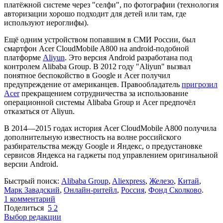
платёжной системе через "селфи", по фотографии (технология
авторизации хорошо подходит для детей или там, где
используют иероглифы).
Ещё одним устройством попавшим в СМИ России, был
смартфон Acer CloudMobile A800 на android-подобной
платформе
Aliyun
. Это версия Android разработана под
контролем Alibaba Group. В 2012 году "Aliyun" вызвал
понятное беспокойство в Google и Acer получил
предупреждение от американцев. Правообладатель
пригрозил
Acer
прекращением сотрудничества за использование
операционной системы Alibaba Group и Acer предпочёл
отказаться от Aliyun.
В 2014—2015 годах история Acer CloudMobile A800 получила
дополнительную известность на волне российского
разбирательства между Google и Яндекс, о предустановке
сервисов Яндекса на гаджеты под управлением оригинальной
версии Android.
Быстрый поиск:
Alibaba Group
,
Aliexpress
,
Железо
,
Китай
,
Марк Завадский
,
Онлайн-ритейл
,
Россия
,
Фонд Сколково
.
1
комментарий
Поделиться
5
2
Выбор редакции