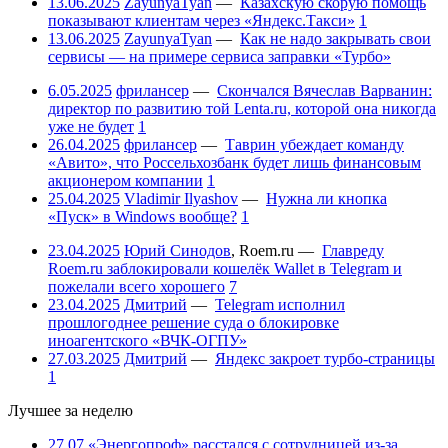
13.06.2025
ZayunyaTyan
—
Казахскую скорую помощь
показывают клиентам через «Яндекс.Такси»
1
13.06.2025
ZayunyaTyan
—
Как не надо закрывать свои
сервисы — на примере сервиса заправки «Турбо»
6.05.2025
фрилансер
—
Скончался Вячеслав Варванин:
директор по развитию той Lenta.ru, которой она никогда
уже не будет
1
26.04.2025
фрилансер
—
Таврин убеждает команду
«Авито», что Россельхозбанк будет лишь финансовым
акционером компании
1
25.04.2025
Vladimir Ilyashov
—
Нужна ли кнопка
«Пуск» в Windows вообще?
1
23.04.2025
Юрий Синодов
,
Roem.ru
—
Главреду
Roem.ru заблокировали кошелёк Wallet в Telegram и
пожелали всего хорошего
7
23.04.2025
Дмитрий
—
Telegram исполнил
прошлогоднее решение суда о блокировке
иноагентского «ВЧК-ОГПУ»
27.03.2025
Дмитрий
—
Яндекс закроет турбо-страницы
1
Лучшее за неделю
27.07
«Энергопроф» расстался с сотрудницей из-за