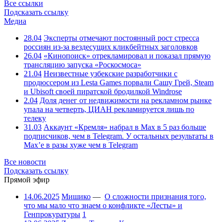
Все ссылки
Подсказать ссылку
Медиа
28.04
Эксперты отмечают постоянный рост стресса
россиян из-за вездесущих кликбейтных заголовков
26.04
«Кинопоиск» отрекламировал и показал прямую
трансляцию запуска «Роскосмоса»
21.04
Неизвестные узбекские разработчики с
продюссером из Lesta Games порвали Сашу Грей, Steam
и Ubisoft своей пиратской бродилкой Windrose
2.04
Доля денег от недвижимости на рекламном рынке
упала на четверть, ЦИАН рекламируется лишь по
телеку
31.03
Аккаунт «Кремля» набрал в Max в 5 раз больше
подписчиков, чем в Telegram. У остальных результаты в
Max’е в разы хуже чем в Telegram
Все новости
Подсказать ссылку
Прямой эфир
14.06.2025
Мишико
—
О сложности признания того,
что мы мало что знаем о конфликте «Лесты» и
Генпрокуратуры
1