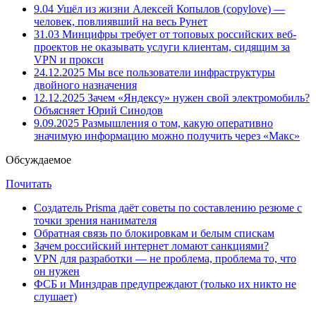
9.04
Ушёл из жизни Алексей Копылов (copylove) —
человек, повлиявший на весь Рунет
31.03
Минцифры требует от топовых российских веб-
проектов не оказывать услуги клиентам, сидящим за
VPN и прокси
24.12.2025
Мы все пользователи инфраструктуры
двойного назначения
12.12.2025
Зачем «Яндексу» нужен свой электромобиль?
Объясняет Юрий Синодов
9.09.2025
Размышления о том, какую оперативно
значимую информацию можно получить через «Макс»
Обсуждаемое
Почитать
Создатель Prisma даёт советы по составлению резюме с
точки зрения нанимателя
Обратная связь по блокировкам и белым спискам
Зачем российский интернет ломают санкциями?
VPN для разработки — не проблема, проблема то, что
он нужен
ФСБ и Минздрав предупреждают (только их никто не
слушает)