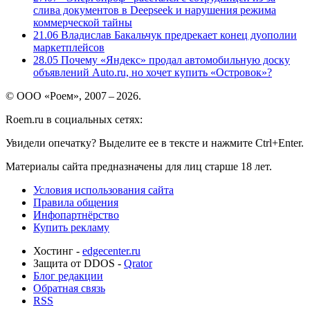
слива документов в Deepseek и нарушения режима
коммерческой тайны
21.06
Владислав Бакальчук предрекает конец дуополии
маркетплейсов
28.05
Почему «Яндекс» продал автомобильную доску
объявлений Auto.ru, но хочет купить «Островок»?
© ООО «Роем», 2007 – 2026.
Roem.ru в социальных сетях:
Увидели опечатку? Выделите ее в тексте и нажмите Ctrl+Enter.
Материалы сайта предназначены для лиц старше 18 лет.
Условия использования сайта
Правила общения
Инфопартнёрство
Купить рекламу
Хостинг -
edgecenter.ru
Защита от DDOS -
Qrator
Блог редакции
Обратная связь
RSS