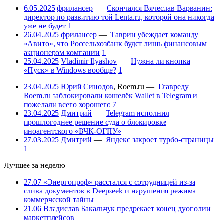
6.05.2025
фрилансер
—
Скончался Вячеслав Варванин:
директор по развитию той Lenta.ru, которой она никогда
уже не будет
1
26.04.2025
фрилансер
—
Таврин убеждает команду
«Авито», что Россельхозбанк будет лишь финансовым
акционером компании
1
25.04.2025
Vladimir Ilyashov
—
Нужна ли кнопка
«Пуск» в Windows вообще?
1
23.04.2025
Юрий Синодов
,
Roem.ru
—
Главреду
Roem.ru заблокировали кошелёк Wallet в Telegram и
пожелали всего хорошего
7
23.04.2025
Дмитрий
—
Telegram исполнил
прошлогоднее решение суда о блокировке
иноагентского «ВЧК-ОГПУ»
27.03.2025
Дмитрий
—
Яндекс закроет турбо-страницы
1
Лучшее за неделю
27.07
«Энергопроф» расстался с сотрудницей из-за
слива документов в Deepseek и нарушения режима
коммерческой тайны
21.06
Владислав Бакальчук предрекает конец дуополии
маркетплейсов