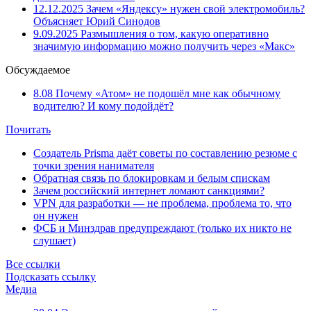
12.12.2025
Зачем «Яндексу» нужен свой электромобиль?
Объясняет Юрий Синодов
9.09.2025
Размышления о том, какую оперативно
значимую информацию можно получить через «Макс»
Обсуждаемое
8.08
Почему «Атом» не подошёл мне как обычному
водителю? И кому подойдёт?
Почитать
Создатель Prisma даёт советы по составлению резюме с
точки зрения нанимателя
Обратная связь по блокировкам и белым спискам
Зачем российский интернет ломают санкциями?
VPN для разработки — не проблема, проблема то, что
он нужен
ФСБ и Минздрав предупреждают (только их никто не
слушает)
Все ссылки
Подсказать ссылку
Медиа