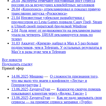
28.04
Эксперты отмечают постоянный рост стресса
россиян из-за вездесущих кликбейтных заголовков
26.04
«Кинопоиск» отрекламировал и показал прямую
трансляцию запуска «Роскосмоса»
21.04
Неизвестные узбекские разработчики с
продюссером из Lesta Games порвали Сашу Грей, Steam
и Ubisoft своей пиратской бродилкой Windrose
2.04
Доля денег от недвижимости на рекламном рынке
упала на четверть, ЦИАН рекламируется лишь по
телеку
31.03
Аккаунт «Кремля» набрал в Max в 5 раз больше
подписчиков, чем в Telegram. У остальных результаты в
Max’е в разы хуже чем в Telegram
Все новости
Подсказать ссылку
Прямой эфир
14.06.2025
Мишико
—
О сложности признания того,
что мы мало что знаем о конфликте «Лесты» и
Генпрокуратуры
1
13.06.2025
ZayunyaTyan
—
Казахскую скорую помощь
показывают клиентам через «Яндекс.Такси»
1
13.06.2025
ZayunyaTyan
—
Как не надо закрывать свои
сервисы — на примере сервиса заправки «Турбо»