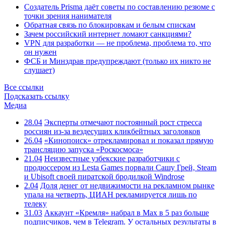
Создатель Prisma даёт советы по составлению резюме с
точки зрения нанимателя
Обратная связь по блокировкам и белым спискам
Зачем российский интернет ломают санкциями?
VPN для разработки — не проблема, проблема то, что
он нужен
ФСБ и Минздрав предупреждают (только их никто не
слушает)
Все ссылки
Подсказать ссылку
Медиа
28.04
Эксперты отмечают постоянный рост стресса
россиян из-за вездесущих кликбейтных заголовков
26.04
«Кинопоиск» отрекламировал и показал прямую
трансляцию запуска «Роскосмоса»
21.04
Неизвестные узбекские разработчики с
продюссером из Lesta Games порвали Сашу Грей, Steam
и Ubisoft своей пиратской бродилкой Windrose
2.04
Доля денег от недвижимости на рекламном рынке
упала на четверть, ЦИАН рекламируется лишь по
телеку
31.03
Аккаунт «Кремля» набрал в Max в 5 раз больше
подписчиков, чем в Telegram. У остальных результаты в