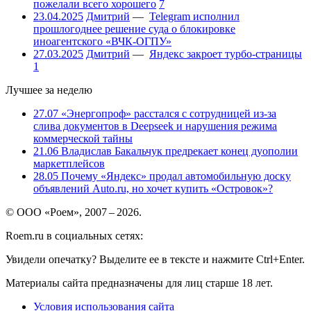
пожелали всего хорошего
7
23.04.2025
Дмитрий
—
Telegram исполнил
прошлогоднее решение суда о блокировке
иноагентского «ВЧК-ОГПУ»
27.03.2025
Дмитрий
—
Яндекс закроет турбо-страницы
1
Лучшее за неделю
27.07
«Энергопроф» расстался с сотрудницей из-за
слива документов в Deepseek и нарушения режима
коммерческой тайны
21.06
Владислав Бакальчук предрекает конец дуополии
маркетплейсов
28.05
Почему «Яндекс» продал автомобильную доску
объявлений Auto.ru, но хочет купить «Островок»?
© ООО «Роем», 2007 – 2026.
Roem.ru в социальных сетях:
Увидели опечатку? Выделите ее в тексте и нажмите Ctrl+Enter.
Материалы сайта предназначены для лиц старше 18 лет.
Условия использования сайта