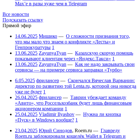
Max’е в разы хуже чем в Telegram
Все новости
Подсказать ссылку
Прямой эфир
14.06.2025
Мишико
—
О сложности признания того,
что мы мало что знаем о конфликте «Лесты» и
Генпрокуратуры
1
13.06.2025
ZayunyaTyan
—
Казахскую скорую помощь
показывают клиентам через «Яндекс.Такси»
1
13.06.2025
ZayunyaTyan
—
Как не надо закрывать свои
сервисы — на примере сервиса заправки «Турбо»
6.05.2025
фрилансер
—
Скончался Вячеслав Варванин:
директор по развитию той Lenta.ru, которой она никогда
уже не будет
1
26.04.2025
фрилансер
—
Таврин убеждает команду
«Авито», что Россельхозбанк будет лишь финансовым
акционером компании
1
25.04.2025
Vladimir Ilyashov
—
Нужна ли кнопка
«Пуск» в Windows вообще?
1
23.04.2025
Юрий Синодов
,
Roem.ru
—
Главреду
Roem.ru заблокировали кошелёк Wallet в Telegram и