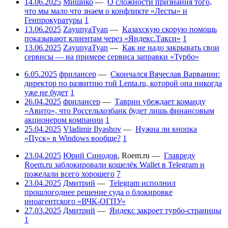
14.06.2025
Мишико
—
О сложности признания того,
что мы мало что знаем о конфликте «Лесты» и
Генпрокуратуры
1
13.06.2025
ZayunyaTyan
—
Казахскую скорую помощь
показывают клиентам через «Яндекс.Такси»
1
13.06.2025
ZayunyaTyan
—
Как не надо закрывать свои
сервисы — на примере сервиса заправки «Турбо»
6.05.2025
фрилансер
—
Скончался Вячеслав Варванин:
директор по развитию той Lenta.ru, которой она никогда
уже не будет
1
26.04.2025
фрилансер
—
Таврин убеждает команду
«Авито», что Россельхозбанк будет лишь финансовым
акционером компании
1
25.04.2025
Vladimir Ilyashov
—
Нужна ли кнопка
«Пуск» в Windows вообще?
1
23.04.2025
Юрий Синодов
,
Roem.ru
—
Главреду
Roem.ru заблокировали кошелёк Wallet в Telegram и
пожелали всего хорошего
7
23.04.2025
Дмитрий
—
Telegram исполнил
прошлогоднее решение суда о блокировке
иноагентского «ВЧК-ОГПУ»
27.03.2025
Дмитрий
—
Яндекс закроет турбо-страницы
1