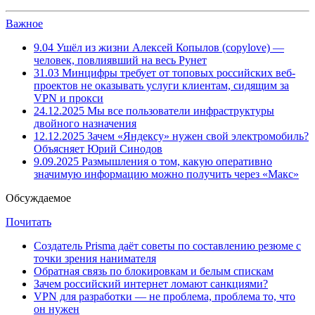
Важное
9.04
Ушёл из жизни Алексей Копылов (copylove) —
человек, повлиявший на весь Рунет
31.03
Минцифры требует от топовых российских веб-
проектов не оказывать услуги клиентам, сидящим за
VPN и прокси
24.12.2025
Мы все пользователи инфраструктуры
двойного назначения
12.12.2025
Зачем «Яндексу» нужен свой электромобиль?
Объясняет Юрий Синодов
9.09.2025
Размышления о том, какую оперативно
значимую информацию можно получить через «Макс»
Обсуждаемое
Почитать
Создатель Prisma даёт советы по составлению резюме с
точки зрения нанимателя
Обратная связь по блокировкам и белым спискам
Зачем российский интернет ломают санкциями?
VPN для разработки — не проблема, проблема то, что
он нужен