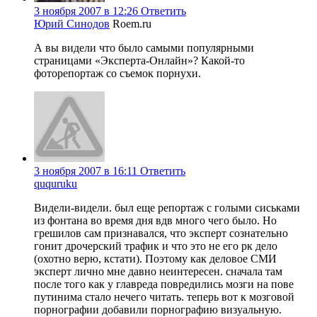
3 ноября 2007 в 12:26
Ответить
Юрий Синодов
Roem.ru
А вы видели что было самыми популярными
страницами «Эксперта-Онлайн»? Какой-то
фоторепортаж со съемок порнухи.
3 ноября 2007 в 16:11
Ответить
ququruku
Видели-видели. был еще репортаж с голыми сиськами
из фонтана во время дня вдв много чего было. Но
грешилов сам признавался, что эксперт сознательно
гонит дрочерский трафик и что это не его рк дело
(охотно верю, кстати). Поэтому как деловое СМИ
эксперт лично мне давно неинтересен. сначала там
после того как у главреда повредились мозги на пове
путинима стало нечего читать. теперь вот к мозговой
порнографии добавили порнографию визуальную.