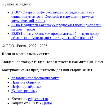
Лучшее за неделю
27.07
«Энергопроф» расстался с сотрудницей из-за
слива документов в Deepseek и нарушения режима
коммерческой тайны
21.06
Владислав Бакальчук предрекает конец дуополии
маркетплейсов
28.05
Почему «Яндекс» продал автомобильную доску
объявлений Auto.ru, но хочет купить «Островок»?
© ООО «Роем», 2007 – 2026.
Roem.ru в социальных сетях:
Увидели опечатку? Выделите ее в тексте и нажмите Ctrl+Enter.
Материалы сайта предназначены для лиц старше 18 лет.
Условия использования сайта
Правила общения
Инфопартнёрство
Купить рекламу
Хостинг -
edgecenter.ru
Защита от DDOS -
Qrator