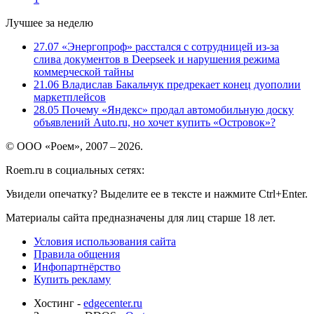
Лучшее за неделю
27.07
«Энергопроф» расстался с сотрудницей из-за
слива документов в Deepseek и нарушения режима
коммерческой тайны
21.06
Владислав Бакальчук предрекает конец дуополии
маркетплейсов
28.05
Почему «Яндекс» продал автомобильную доску
объявлений Auto.ru, но хочет купить «Островок»?
© ООО «Роем», 2007 – 2026.
Roem.ru в социальных сетях:
Увидели опечатку? Выделите ее в тексте и нажмите Ctrl+Enter.
Материалы сайта предназначены для лиц старше 18 лет.
Условия использования сайта
Правила общения
Инфопартнёрство
Купить рекламу
Хостинг -
edgecenter.ru