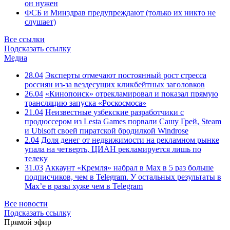
он нужен
ФСБ и Минздрав предупреждают (только их никто не
слушает)
Все ссылки
Подсказать ссылку
Медиа
28.04
Эксперты отмечают постоянный рост стресса
россиян из-за вездесущих кликбейтных заголовков
26.04
«Кинопоиск» отрекламировал и показал прямую
трансляцию запуска «Роскосмоса»
21.04
Неизвестные узбекские разработчики с
продюссером из Lesta Games порвали Сашу Грей, Steam
и Ubisoft своей пиратской бродилкой Windrose
2.04
Доля денег от недвижимости на рекламном рынке
упала на четверть, ЦИАН рекламируется лишь по
телеку
31.03
Аккаунт «Кремля» набрал в Max в 5 раз больше
подписчиков, чем в Telegram. У остальных результаты в
Max’е в разы хуже чем в Telegram
Все новости
Подсказать ссылку
Прямой эфир