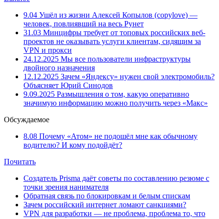
9.04
Ушёл из жизни Алексей Копылов (copylove) —
человек, повлиявший на весь Рунет
31.03
Минцифры требует от топовых российских веб-
проектов не оказывать услуги клиентам, сидящим за
VPN и прокси
24.12.2025
Мы все пользователи инфраструктуры
двойного назначения
12.12.2025
Зачем «Яндексу» нужен свой электромобиль?
Объясняет Юрий Синодов
9.09.2025
Размышления о том, какую оперативно
значимую информацию можно получить через «Макс»
Обсуждаемое
8.08
Почему «Атом» не подошёл мне как обычному
водителю? И кому подойдёт?
Почитать
Создатель Prisma даёт советы по составлению резюме с
точки зрения нанимателя
Обратная связь по блокировкам и белым спискам
Зачем российский интернет ломают санкциями?
VPN для разработки — не проблема, проблема то, что