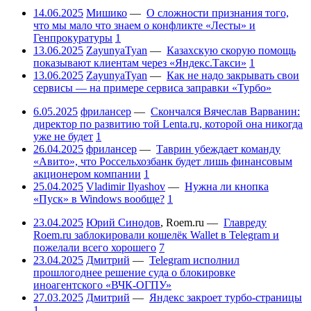
14.06.2025
Мишико
—
О сложности признания того,
что мы мало что знаем о конфликте «Лесты» и
Генпрокуратуры
1
13.06.2025
ZayunyaTyan
—
Казахскую скорую помощь
показывают клиентам через «Яндекс.Такси»
1
13.06.2025
ZayunyaTyan
—
Как не надо закрывать свои
сервисы — на примере сервиса заправки «Турбо»
6.05.2025
фрилансер
—
Скончался Вячеслав Варванин:
директор по развитию той Lenta.ru, которой она никогда
уже не будет
1
26.04.2025
фрилансер
—
Таврин убеждает команду
«Авито», что Россельхозбанк будет лишь финансовым
акционером компании
1
25.04.2025
Vladimir Ilyashov
—
Нужна ли кнопка
«Пуск» в Windows вообще?
1
23.04.2025
Юрий Синодов
,
Roem.ru
—
Главреду
Roem.ru заблокировали кошелёк Wallet в Telegram и
пожелали всего хорошего
7
23.04.2025
Дмитрий
—
Telegram исполнил
прошлогоднее решение суда о блокировке
иноагентского «ВЧК-ОГПУ»
27.03.2025
Дмитрий
—
Яндекс закроет турбо-страницы
1