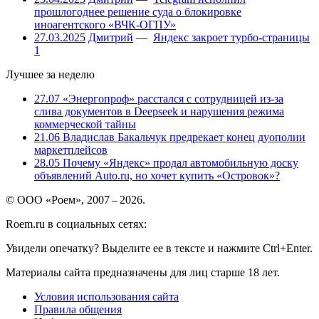
прошлогоднее решение суда о блокировке
иноагентского «ВЧК-ОГПУ»
27.03.2025
Дмитрий
—
Яндекс закроет турбо-страницы
1
Лучшее за неделю
27.07
«Энергопроф» расстался с сотрудницей из-за
слива документов в Deepseek и нарушения режима
коммерческой тайны
21.06
Владислав Бакальчук предрекает конец дуополии
маркетплейсов
28.05
Почему «Яндекс» продал автомобильную доску
объявлений Auto.ru, но хочет купить «Островок»?
© ООО «Роем», 2007 – 2026.
Roem.ru в социальных сетях:
Увидели опечатку? Выделите ее в тексте и нажмите Ctrl+Enter.
Материалы сайта предназначены для лиц старше 18 лет.
Условия использования сайта
Правила общения