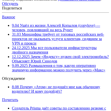
Обсудить
Поделиться
Важное
9.04
Ушёл из жизни Алексей Копылов (copylove) —
человек, повлиявший на весь Рунет
31.03
Минцифры требует от топовых российских веб-
проектов не оказывать услуги клиентам, сидящим за
VPN и прокси
24.12.2025
Мы все пользователи инфраструктуры
двойного назначения
12.12.2025
Зачем «Яндексу» нужен свой электромобиль?
Объясняет Юрий Синодов
9.09.2025
Размышления о том, какую оперативно
значимую информацию можно получить через «Макс»
Обсуждаемое
8.08
Почему «Атом» не подошёл мне как обычному
водителю? И кому подойдёт?
Почитать
Создатель Prisma даёт советы по составлению резюме с