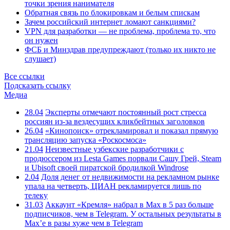
точки зрения нанимателя
Обратная связь по блокировкам и белым спискам
Зачем российский интернет ломают санкциями?
VPN для разработки — не проблема, проблема то, что
он нужен
ФСБ и Минздрав предупреждают (только их никто не
слушает)
Все ссылки
Подсказать ссылку
Медиа
28.04
Эксперты отмечают постоянный рост стресса
россиян из-за вездесущих кликбейтных заголовков
26.04
«Кинопоиск» отрекламировал и показал прямую
трансляцию запуска «Роскосмоса»
21.04
Неизвестные узбекские разработчики с
продюссером из Lesta Games порвали Сашу Грей, Steam
и Ubisoft своей пиратской бродилкой Windrose
2.04
Доля денег от недвижимости на рекламном рынке
упала на четверть, ЦИАН рекламируется лишь по
телеку
31.03
Аккаунт «Кремля» набрал в Max в 5 раз больше
подписчиков, чем в Telegram. У остальных результаты в
Max’е в разы хуже чем в Telegram