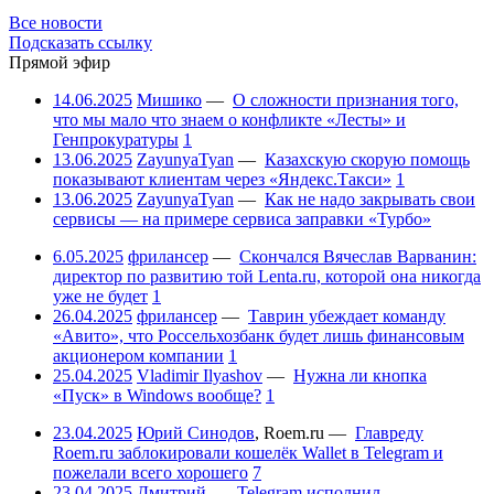
Все новости
Подсказать ссылку
Прямой эфир
14.06.2025
Мишико
—
О сложности признания того,
что мы мало что знаем о конфликте «Лесты» и
Генпрокуратуры
1
13.06.2025
ZayunyaTyan
—
Казахскую скорую помощь
показывают клиентам через «Яндекс.Такси»
1
13.06.2025
ZayunyaTyan
—
Как не надо закрывать свои
сервисы — на примере сервиса заправки «Турбо»
6.05.2025
фрилансер
—
Скончался Вячеслав Варванин:
директор по развитию той Lenta.ru, которой она никогда
уже не будет
1
26.04.2025
фрилансер
—
Таврин убеждает команду
«Авито», что Россельхозбанк будет лишь финансовым
акционером компании
1
25.04.2025
Vladimir Ilyashov
—
Нужна ли кнопка
«Пуск» в Windows вообще?
1
23.04.2025
Юрий Синодов
,
Roem.ru
—
Главреду
Roem.ru заблокировали кошелёк Wallet в Telegram и
пожелали всего хорошего
7
23.04.2025
Дмитрий
—
Telegram исполнил