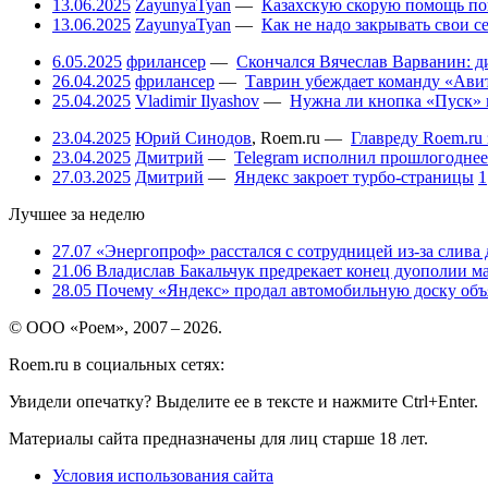
13.06.2025
ZayunyaTyan
—
Казахскую скорую помощь по
13.06.2025
ZayunyaTyan
—
Как не надо закрывать свои 
6.05.2025
фрилансер
—
Скончался Вячеслав Варванин: ди
26.04.2025
фрилансер
—
Таврин убеждает команду «Авит
25.04.2025
Vladimir Ilyashov
—
Нужна ли кнопка «Пуск» 
23.04.2025
Юрий Синодов
,
Roem.ru
—
Главреду Roem.ru 
23.04.2025
Дмитрий
—
Telegram исполнил прошлогоднее
27.03.2025
Дмитрий
—
Яндекс закроет турбо-страницы
1
Лучшее за неделю
27.07
«Энергопроф» расстался с сотрудницей из-за слива
21.06
Владислав Бакальчук предрекает конец дуополии м
28.05
Почему «Яндекс» продал автомобильную доску объя
© ООО «Роем», 2007 – 2026.
Roem.ru в социальных сетях:
Увидели опечатку? Выделите ее в тексте и нажмите Ctrl+Enter.
Материалы сайта предназначены для лиц старше 18 лет.
Условия использования сайта