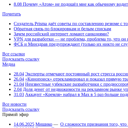
8.08
Почему «Атом» не подошёл мне как обычному водит
Почитать
Создатель Prisma даёт советы по составлению резюме с т
Обратная связь по блокировкам и белым спискам
Зачем российский интернет ломают санкциями?
VPN для разработки — не проблема, проблема то, что он
ФСБ и Минздрав предупреждают (только их никто не слу
Все ссылки
Подсказать ссылку
Медиа
28.04
Эксперты отмечают постоянный рост стресса росси
26.04
«Кинопоиск» отрекламировал и показал прямую тр
21.04
Неизвестные узбекские разработчики с продюссером
2.04
Доля денег от недвижимости на рекламном рынке уп
31.03
Аккаунт «Кремля» набрал в Max в 5 раз больше подп
Все новости
Подсказать ссылку
Прямой эфир
14.06.2025
Мишико
—
О сложности признания того, что