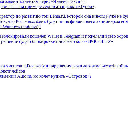
казывают клиентам через «Яндекс.Такси»
1
сервисы — на примере сервиса заправки «Турбо»
ректор по развитию той Lenta.ru, которой она никогда уже не бу
о», что Россельхозбанк будет лишь финансовым акционером ко
в Windows вообще?
1
заблокировали кошелёк Wallet в Telegram и пожелали всего хоро
 решение суда о блокировке иноагентского «ВЧК-ОГПУ»
 документов в Deepseek и нарушения режима коммерческой тайн
аркетплейсов
влений Auto.ru, но хочет купить «Островок»?