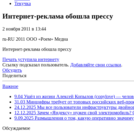
Текучка
Интернет-реклама обошла прессу
2 ноября 2011 в 13:44
ru-RU
2011
ООО «Роем»
Медиа
Интернет-реклама обошла прессу
Печать уступила интернету
Ссылку подсказал пользователь.
Добавляйте свои ссылки
.
Обсудить
Поделиться
Важное
9.04
Ушёл из жизни Алексей Копылов (copylove) — челов
31.03
Минцифры требует от топовых российских веб-прое
24.12.2025
Мы все пользователи инфраструктуры двойног
12.12.2025
Зачем «Яндексу» нужен свой электромобиль?
9.09.2025
Размышления о том, какую оперативно значим
Обсуждаемое