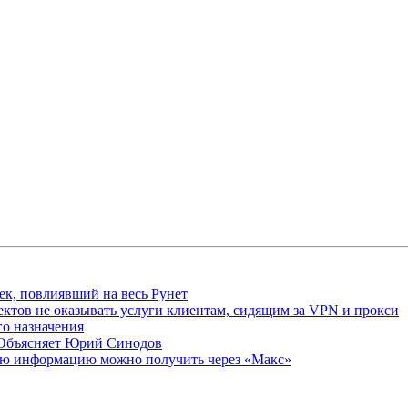
ек, повлиявший на весь Рунет
ктов не оказывать услуги клиентам, сидящим за VPN и прокси
о назначения
 Объясняет Юрий Синодов
ую информацию можно получить через «Макс»