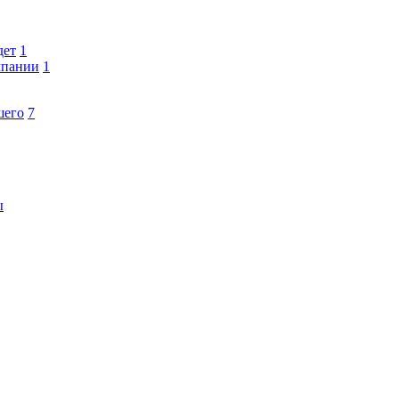
дет
1
мпании
1
шего
7
ы