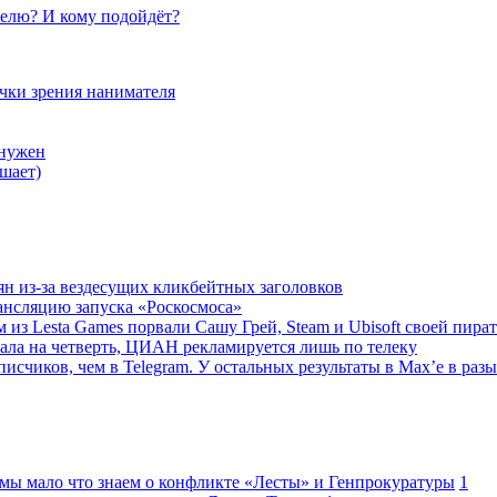
елю? И кому подойдёт?
очки зрения нанимателя
 нужен
шает)
ян из-за вездесущих кликбейтных заголовков
ансляцию запуска «Роскосмоса»
 из Lesta Games порвали Сашу Грей, Steam и Ubisoft своей пира
ала на четверть, ЦИАН рекламируется лишь по телеку
исчиков, чем в Telegram. У остальных результаты в Max’е в разы
 мы мало что знаем о конфликте «Лесты» и Генпрокуратуры
1