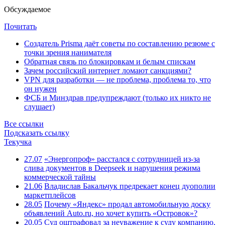
Обсуждаемое
Почитать
Создатель Prisma даёт советы по составлению резюме с
точки зрения нанимателя
Обратная связь по блокировкам и белым спискам
Зачем российский интернет ломают санкциями?
VPN для разработки — не проблема, проблема то, что
он нужен
ФСБ и Минздрав предупреждают (только их никто не
слушает)
Все ссылки
Подсказать ссылку
Текучка
27.07
«Энергопроф» расстался с сотрудницей из-за
слива документов в Deepseek и нарушения режима
коммерческой тайны
21.06
Владислав Бакальчук предрекает конец дуополии
маркетплейсов
28.05
Почему «Яндекс» продал автомобильную доску
объявлений Auto.ru, но хочет купить «Островок»?
20.05
Суд оштрафовал за неуважение к суду компанию,