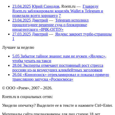
23.04.2025
Юрий Синодов
,
Roem.ru
—
Главреду
Roem.ru заблокировали кошелёк Wallet в Telegram и
пожелали всего хорошего
7
23.04.2025
Дмитрий
—
Telegram исполнил
прошлогоднее решение суда о блокировке
иноагентского «ВЧК-ОГПУ»
27.03.2025
Дмитрий
—
Яндекс закроет турбо-страницы
1
Лучшее за неделю
5.05
Забытое тайное знание: нам не нужен «Яндекс»,
чтобы уехать на такси
28.04
Эксперты отмечают постоянный рост стресса
россиян из-за вездесущих кликбейтных заголовков
26.04
«Кинопоиск» отрекламировал и показал прямую
трансляцию запуска «Роскосмоса»
© ООО «Роем», 2007 – 2026.
Roem.ru в социальных сетях:
Увидели опечатку? Выделите ее в тексте и нажмите Ctrl+Enter.
Материалы сайта предназначены для лиц старше 18 лет.