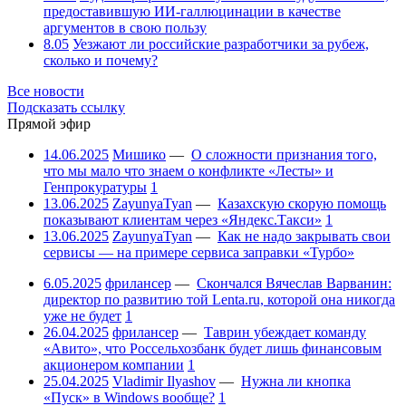
предоставившую ИИ-галлюцинации в качестве
аргументов в свою пользу
8.05
Уезжают ли российские разработчики за рубеж,
сколько и почему?
Все новости
Подсказать ссылку
Прямой эфир
14.06.2025
Мишико
—
О сложности признания того,
что мы мало что знаем о конфликте «Лесты» и
Генпрокуратуры
1
13.06.2025
ZayunyaTyan
—
Казахскую скорую помощь
показывают клиентам через «Яндекс.Такси»
1
13.06.2025
ZayunyaTyan
—
Как не надо закрывать свои
сервисы — на примере сервиса заправки «Турбо»
6.05.2025
фрилансер
—
Скончался Вячеслав Варванин:
директор по развитию той Lenta.ru, которой она никогда
уже не будет
1
26.04.2025
фрилансер
—
Таврин убеждает команду
«Авито», что Россельхозбанк будет лишь финансовым
акционером компании
1
25.04.2025
Vladimir Ilyashov
—
Нужна ли кнопка
«Пуск» в Windows вообще?
1