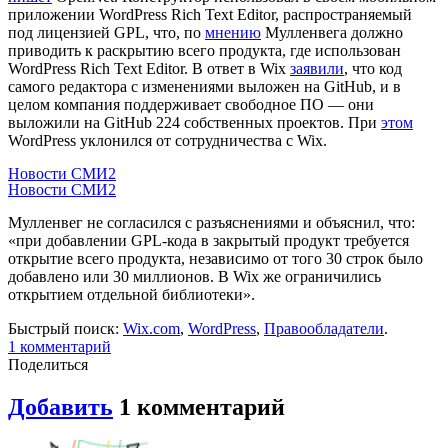
приложении WordPress Rich Text Editor, распространяемый
под лицензией GPL, что, по
мнению
Мулленвега должно
приводить к раскрытию всего продукта, где использован
WordPress Rich Text Editor. В ответ в Wix
заявили
, что код
самого редактора с изменениями выложен на GitHub, и в
целом компания поддерживает свободное ПО — они
выложили на GitHub 224 собственных проектов. При
этом
WordPress уклонился от сотрудничества с Wix.
Новости СМИ2
Новости СМИ2
Мулленвег не согласился с разъяснениями и объяснил, что:
«при добавлении GPL-кода в закрытый продукт требуется
открытие всего продукта, независимо от того 30 строк было
добавлено или 30 миллионов. В Wix же ограничились
открытием отдельной библиотеки».
Быстрый поиск:
Wix.com
,
WordPress
,
Правообладатели
.
1
комментарий
Поделиться
Добавить
1
комментарий