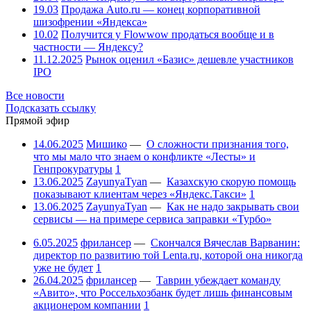
19.03
Продажа Auto.ru — конец корпоративной
шизофрении «Яндекса»
10.02
Получится у Flowwow продаться вообще и в
частности — Яндексу?
11.12.2025
Рынок оценил «Базис» дешевле участников
IPO
Все новости
Подсказать ссылку
Прямой эфир
14.06.2025
Мишико
—
О сложности признания того,
что мы мало что знаем о конфликте «Лесты» и
Генпрокуратуры
1
13.06.2025
ZayunyaTyan
—
Казахскую скорую помощь
показывают клиентам через «Яндекс.Такси»
1
13.06.2025
ZayunyaTyan
—
Как не надо закрывать свои
сервисы — на примере сервиса заправки «Турбо»
6.05.2025
фрилансер
—
Скончался Вячеслав Варванин:
директор по развитию той Lenta.ru, которой она никогда
уже не будет
1
26.04.2025
фрилансер
—
Таврин убеждает команду
«Авито», что Россельхозбанк будет лишь финансовым
акционером компании
1