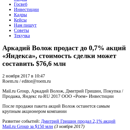
Госвеб
Инвестиции
Кадры
Кейсы
Нам пишут
Советы
Текучка
Аркадий Волож продаст до 0,7% акций
«Яндекса», стоимость сделки может
составить $76,6 млн
2 ноября 2017 в 10:47
Roem.ru / editor@roem.ru
Mail.ru Group, Аркадий Волож, Дмитрий Гришин, Покупка /
Продажа, Яндекс
ru-RU
2017
ООО «Роем»
Инвестиции
После продажи пакета акций Волож останется самым
крупным акционером компании
Развитие событий:
Дмитрий Гришин продал 2,1% акций
Mail.ru Group за $150 млн
(3 ноября 2017)