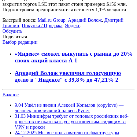
закрытия торгов LSE этот пакет стоил примерно $156 млн.
Под контролем предпринимателя останется 1,1% холдинга.
Быстрый поиск:
Mail.ru Group
,
Аркадий Волож
,
Дмитрий
Гришин
,
Покупка / Продажа
,
Яндекс
.
Обсудить
Поделиться
Выбор редакции
«Яндекс» сможет выкупить с рынка до 20%
своих акций класса А
1
Аркадий Волож увеличил голосующую
долю в "Яндексе" с 39,8% до 47,21%
2
Важное
9.04
Ушёл из жизни Алексей Копылов (copylove) —
человек, повлиявший на весь Рунет
31.03
Минцифры требует от топовых российских веб-
проектов не оказывать услуги клиентам, сидящим за
VPN и прокси
24.12.2025
Мы все пользователи инфраструктуры