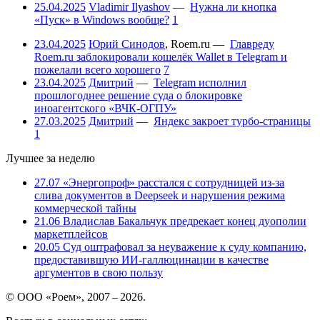
25.04.2025
Vladimir Ilyashov
—
Нужна ли кнопка
«Пуск» в Windows вообще?
1
23.04.2025
Юрий Синодов
,
Roem.ru
—
Главреду
Roem.ru заблокировали кошелёк Wallet в Telegram и
пожелали всего хорошего
7
23.04.2025
Дмитрий
—
Telegram исполнил
прошлогоднее решение суда о блокировке
иноагентского «ВЧК-ОГПУ»
27.03.2025
Дмитрий
—
Яндекс закроет турбо-страницы
1
Лучшее за неделю
27.07
«Энергопроф» расстался с сотрудницей из-за
слива документов в Deepseek и нарушения режима
коммерческой тайны
21.06
Владислав Бакальчук предрекает конец дуополии
маркетплейсов
20.05
Суд оштрафовал за неуважение к суду компанию,
предоставившую ИИ-галлюцинации в качестве
аргументов в свою пользу
© ООО «Роем», 2007 – 2026.