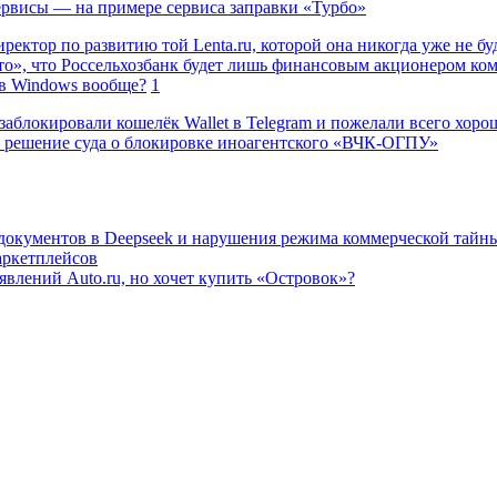
сервисы — на примере сервиса заправки «Турбо»
ректор по развитию той Lenta.ru, которой она никогда уже не бу
о», что Россельхозбанк будет лишь финансовым акционером ко
в Windows вообще?
1
заблокировали кошелёк Wallet в Telegram и пожелали всего хоро
 решение суда о блокировке иноагентского «ВЧК-ОГПУ»
 документов в Deepseek и нарушения режима коммерческой тайн
аркетплейсов
влений Auto.ru, но хочет купить «Островок»?