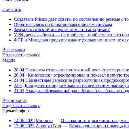
Почитать
Создатель Prisma даёт советы по составлению резюме с т
Обратная связь по блокировкам и белым спискам
Зачем российский интернет ломают санкциями?
VPN для разработки — не проблема, проблема то, что он
ФСБ и Минздрав предупреждают (только их никто не слу
Все ссылки
Подсказать ссылку
Медиа
28.04
Эксперты отмечают постоянный рост стресса росси
26.04
«Кинопоиск» отрекламировал и показал прямую тр
21.04
Неизвестные узбекские разработчики с продюссером
2.04
Доля денег от недвижимости на рекламном рынке уп
31.03
Аккаунт «Кремля» набрал в Max в 5 раз больше подп
Все новости
Подсказать ссылку
Прямой эфир
14.06.2025
Мишико
—
О сложности признания того, что
13.06.2025
ZayunyaTyan
—
Казахскую скорую помощь по