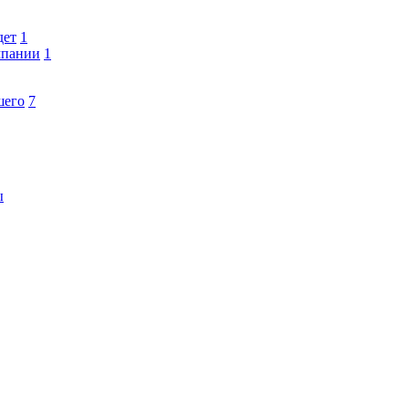
дет
1
мпании
1
шего
7
ы