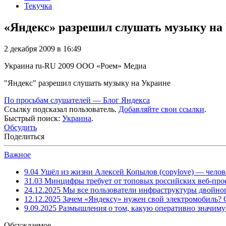
Текучка
«Яндекс» разрешил слушать музыку на
2 декабря 2009 в 16:49
Украина
ru-RU
2009
ООО «Роем»
Медиа
"Яндекс" разрешил слушать музыку на Украине
По просьбам слушателей — Блог Яндекса
Ссылку подсказал пользователь.
Добавляйте свои ссылки
.
Быстрый поиск:
Украина
.
Обсудить
Поделиться
Важное
9.04
Ушёл из жизни Алексей Копылов (copylove) — челов
31.03
Минцифры требует от топовых российских веб-прое
24.12.2025
Мы все пользователи инфраструктуры двойног
12.12.2025
Зачем «Яндексу» нужен свой электромобиль?
9.09.2025
Размышления о том, какую оперативно значим
Обсуждаемое