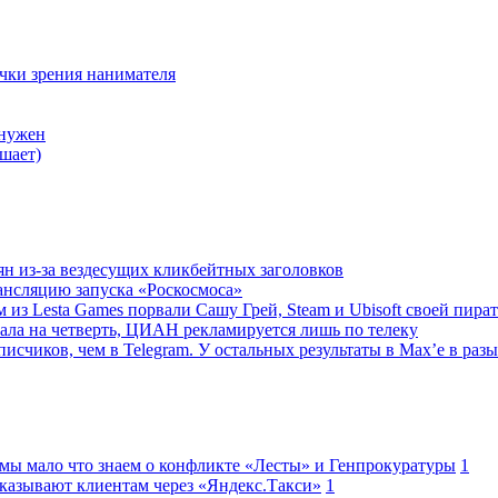
очки зрения нанимателя
 нужен
шает)
ян из-за вездесущих кликбейтных заголовков
ансляцию запуска «Роскосмоса»
 из Lesta Games порвали Сашу Грей, Steam и Ubisoft своей пира
ала на четверть, ЦИАН рекламируется лишь по телеку
исчиков, чем в Telegram. У остальных результаты в Max’е в разы
 мы мало что знаем о конфликте «Лесты» и Генпрокуратуры
1
казывают клиентам через «Яндекс.Такси»
1