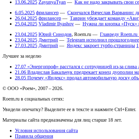
13.06.2025
ZayunyaTyan
—
Как не надо закрывать свои 
6.05.2025
фрилансер
—
Скончался Вячеслав Варванин: ди
26.04.2025
фрилансер
—
Таврин убеждает команду «Авит
25.04.2025
Vladimir Ilyashov
—
Нужна ли кнопка «Пуск» 
23.04.2025
Юрий Синодов
,
Roem.ru
—
Главреду Roem.ru 
23.04.2025
Дмитрий
—
Telegram исполнил прошлогоднее
27.03.2025
Дмитрий
—
Яндекс закроет турбо-страницы
1
Лучшее за неделю
27.07
«Энергопроф» расстался с сотрудницей из-за слива
21.06
Владислав Бакальчук предрекает конец дуополии м
28.05
Почему «Яндекс» продал автомобильную доску объя
© ООО «Роем», 2007 – 2026.
Roem.ru в социальных сетях:
Увидели опечатку? Выделите ее в тексте и нажмите Ctrl+Enter.
Материалы сайта предназначены для лиц старше 18 лет.
Условия использования сайта
Правила общения