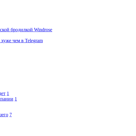
тской бродилкой Windrose
 хуже чем в Telegram
дет
1
мпании
1
шего
7