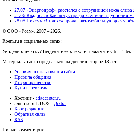
27.07
«Энергопроф» расстался с сотрудницей из-за слива
21.06
Владислав Бакальчук предрекает конец дуополии м
28.05
Почему «Яндекс» продал автомобильную доску объя
© ООО «Роем», 2007 – 2026.
Roem.ru в социальных сетях:
Увидели опечатку? Выделите ее в тексте и нажмите Ctrl+Enter.
Материалы сайта предназначены для лиц старше 18 лет.
Условия использования сайта
Правила общения
Инфопартнёрство
Купить рекламу
Хостинг -
edgecenter.ru
Защита от DDOS -
Qrator
Блог редакции
Обратная связь
RSS
Новые комментарии