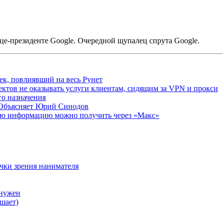
ице-президенте Google. Очередной щупалец спрута Google.
ек, повлиявший на весь Рунет
ктов не оказывать услуги клиентам, сидящим за VPN и прокси
о назначения
 Объясняет Юрий Синодов
ую информацию можно получить через «Макс»
очки зрения нанимателя
 нужен
шает)