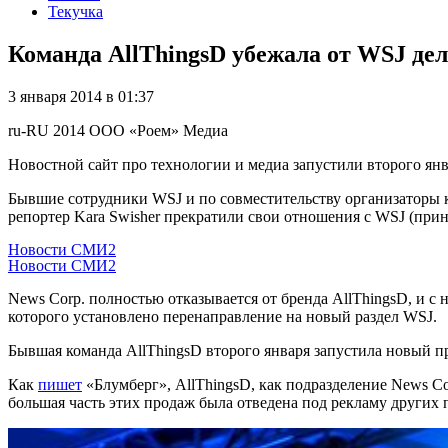
Текучка
Команда AllThingsD убежала от WSJ дел
3 января 2014 в 01:37
ru-RU
2014
ООО «Роем»
Медиа
Новостной сайт про технологии и медиа запустили второго янв
Бывшие сотрудники WSJ и по совместительству организаторы ко
репортер Kara Swisher прекратили свои отношения с WSJ (прина
Новости СМИ2
Новости СМИ2
News Corp. полностью отказывается от бренда AllThingsD, и с 
которого установлено перенаправление на новый раздел WSJ.
Бывшая команда AllThingsD второго января запустила новый 
Как
пишет
«Блумберг», AllThingsD, как подразделение News C
большая часть этих продаж была отведена под рекламу других 