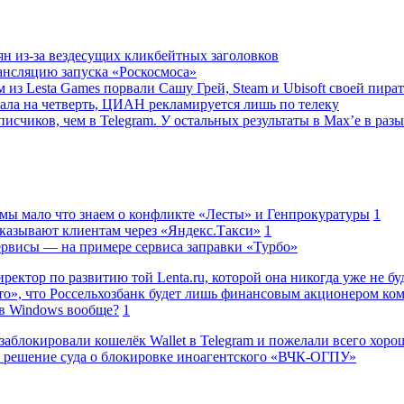
ян из-за вездесущих кликбейтных заголовков
ансляцию запуска «Роскосмоса»
 из Lesta Games порвали Сашу Грей, Steam и Ubisoft своей пира
ала на четверть, ЦИАН рекламируется лишь по телеку
исчиков, чем в Telegram. У остальных результаты в Max’е в разы
 мы мало что знаем о конфликте «Лесты» и Генпрокуратуры
1
казывают клиентам через «Яндекс.Такси»
1
сервисы — на примере сервиса заправки «Турбо»
ректор по развитию той Lenta.ru, которой она никогда уже не бу
о», что Россельхозбанк будет лишь финансовым акционером ко
в Windows вообще?
1
заблокировали кошелёк Wallet в Telegram и пожелали всего хоро
 решение суда о блокировке иноагентского «ВЧК-ОГПУ»