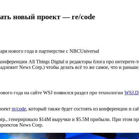
ать новый проект — re/code
аря нового года в партнерстве с NBCUniversal
нференции All Things Digital и редакторы блога про интернте-
длежит News Corp.) чтобы делать всё то же самое, что и раньше,
нового года на сайте WSJ появился раздел про технологии
WSJ.D
проект
re/code
, который также будет состоять из конференции и са
orp., генерировало $14М выручки и $5.5М прибыли. При этом п
проектов News Corp.