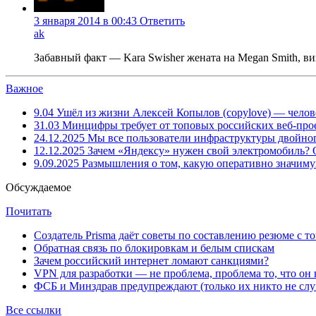
3 января 2014 в 00:43
Ответить
ak
Забавный факт — Kara Swisher жената на Megan Smith, в
Важное
9.04
Ушёл из жизни Алексей Копылов (copylove) — челов
31.03
Минцифры требует от топовых российских веб-прое
24.12.2025
Мы все пользователи инфраструктуры двойног
12.12.2025
Зачем «Яндексу» нужен свой электромобиль?
9.09.2025
Размышления о том, какую оперативно значим
Обсуждаемое
Почитать
Создатель Prisma даёт советы по составлению резюме с т
Обратная связь по блокировкам и белым спискам
Зачем российский интернет ломают санкциями?
VPN для разработки — не проблема, проблема то, что он
ФСБ и Минздрав предупреждают (только их никто не слу
Все ссылки