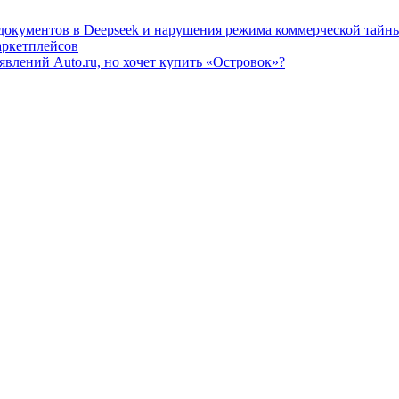
 документов в Deepseek и нарушения режима коммерческой тайн
аркетплейсов
влений Auto.ru, но хочет купить «Островок»?