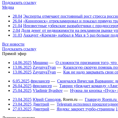
Подсказать ссылку
Медиа
28.04
Эксперты отмечают постоянный рост стресса росси
26.04
«Кинопоиск» отрекламировал и показал прямую тр
21.04
Неизвестные узбекские разработчики с продюссером
2.04
Доля денег от недвижимости на рекламном рынке уп
31.03
Аккаунт «Кремля» набрал в Max в 5 раз больше подп
Все новости
Подсказать ссылку
Прямой эфир
14.06.2025
Мишико
—
О сложности признания того, что
13.06.2025
ZayunyaTyan
—
Казахскую скорую помощь по
13.06.2025
ZayunyaTyan
—
Как не надо закрывать свои 
6.05.2025
фрилансер
—
Скончался Вячеслав Варванин: ди
26.04.2025
фрилансер
—
Таврин убеждает команду «Авит
25.04.2025
Vladimir Ilyashov
—
Нужна ли кнопка «Пуск» 
23.04.2025
Юрий Синодов
,
Roem.ru
—
Главреду Roem.ru 
23.04.2025
Дмитрий
—
Telegram исполнил прошлогоднее
27.03.2025
Дмитрий
—
Яндекс закроет турбо-страницы
1
Лучшее за неделю