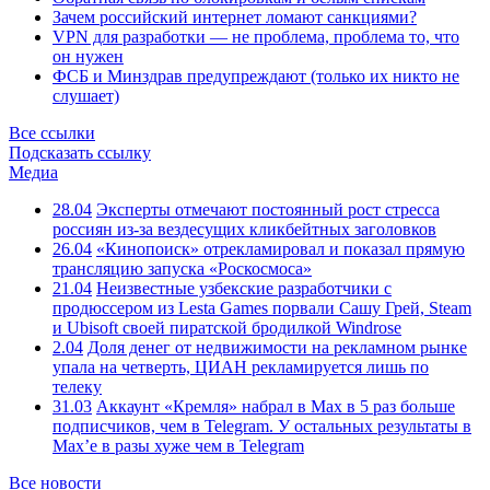
Зачем российский интернет ломают санкциями?
VPN для разработки — не проблема, проблема то, что
он нужен
ФСБ и Минздрав предупреждают (только их никто не
слушает)
Все ссылки
Подсказать ссылку
Медиа
28.04
Эксперты отмечают постоянный рост стресса
россиян из-за вездесущих кликбейтных заголовков
26.04
«Кинопоиск» отрекламировал и показал прямую
трансляцию запуска «Роскосмоса»
21.04
Неизвестные узбекские разработчики с
продюссером из Lesta Games порвали Сашу Грей, Steam
и Ubisoft своей пиратской бродилкой Windrose
2.04
Доля денег от недвижимости на рекламном рынке
упала на четверть, ЦИАН рекламируется лишь по
телеку
31.03
Аккаунт «Кремля» набрал в Max в 5 раз больше
подписчиков, чем в Telegram. У остальных результаты в
Max’е в разы хуже чем в Telegram
Все новости