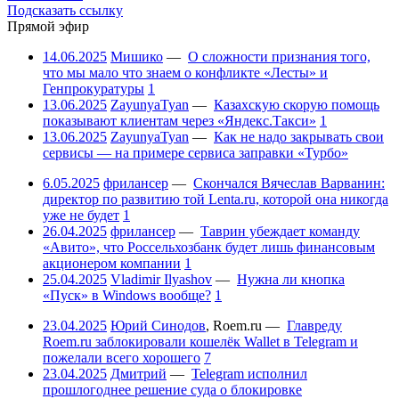
Подсказать ссылку
Прямой эфир
14.06.2025
Мишико
—
О сложности признания того,
что мы мало что знаем о конфликте «Лесты» и
Генпрокуратуры
1
13.06.2025
ZayunyaTyan
—
Казахскую скорую помощь
показывают клиентам через «Яндекс.Такси»
1
13.06.2025
ZayunyaTyan
—
Как не надо закрывать свои
сервисы — на примере сервиса заправки «Турбо»
6.05.2025
фрилансер
—
Скончался Вячеслав Варванин:
директор по развитию той Lenta.ru, которой она никогда
уже не будет
1
26.04.2025
фрилансер
—
Таврин убеждает команду
«Авито», что Россельхозбанк будет лишь финансовым
акционером компании
1
25.04.2025
Vladimir Ilyashov
—
Нужна ли кнопка
«Пуск» в Windows вообще?
1
23.04.2025
Юрий Синодов
,
Roem.ru
—
Главреду
Roem.ru заблокировали кошелёк Wallet в Telegram и
пожелали всего хорошего
7
23.04.2025
Дмитрий
—
Telegram исполнил
прошлогоднее решение суда о блокировке