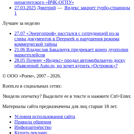
иноагентского «ВЧК-ОГПУ»
27.03.2025
Дмитрий
—
Яндекс закроет турбо-страницы
1
Лучшее за неделю
27.07
«Энергопроф» расстался с сотрудницей из-за
слива документов в Deepseek и нарушения режима
коммерческой тайны
21.06
Владислав Бакальчук предрекает конец дуополии
маркетплейсов
28.05
Почему «Яндекс» продал автомобильную доску
объявлений Auto.ru, но хочет купить «Островок»?
© ООО «Роем», 2007 – 2026.
Roem.ru в социальных сетях:
Увидели опечатку? Выделите ее в тексте и нажмите Ctrl+Enter.
Материалы сайта предназначены для лиц старше 18 лет.
Условия использования сайта
Правила общения
Инфопартнёрство
Купить рекламу