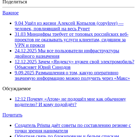
Поделиться
Важное
9.04
Ушёл из жизни Алексей Копылов (copylove) —
человек, повлиявший на весь Рунет
31.03
Минцифры требует от топовых российских веб-
проектов не оказывать услуги клиентам, сидящим за
VPN и прокси
24.12.2025
Мы все пользователи инфраструктуры
двойного назначения
12.12.2025
Зачем «Яндексу» нужен свой электромобиль?
Объясняет Юрий Синодов
9.09.2025
Размышления о том, какую оперативно
значимую информацию можно получить через «Макс»
Обсуждаемое
12:12
Почему «Атом» не подошёл мне как обычному
водителю? И кому подойдёт?
Почитать
Создатель Prisma даёт советы по составлению резюме с
точки зрения нанимателя
Обратная связь по блокировкам и белым спискам