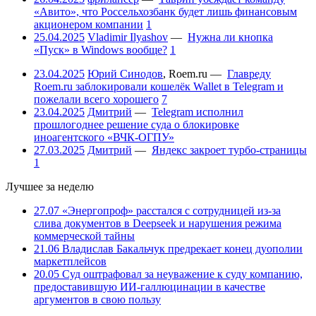
«Авито», что Россельхозбанк будет лишь финансовым
акционером компании
1
25.04.2025
Vladimir Ilyashov
—
Нужна ли кнопка
«Пуск» в Windows вообще?
1
23.04.2025
Юрий Синодов
,
Roem.ru
—
Главреду
Roem.ru заблокировали кошелёк Wallet в Telegram и
пожелали всего хорошего
7
23.04.2025
Дмитрий
—
Telegram исполнил
прошлогоднее решение суда о блокировке
иноагентского «ВЧК-ОГПУ»
27.03.2025
Дмитрий
—
Яндекс закроет турбо-страницы
1
Лучшее за неделю
27.07
«Энергопроф» расстался с сотрудницей из-за
слива документов в Deepseek и нарушения режима
коммерческой тайны
21.06
Владислав Бакальчук предрекает конец дуополии
маркетплейсов
20.05
Суд оштрафовал за неуважение к суду компанию,
предоставившую ИИ-галлюцинации в качестве
аргументов в свою пользу