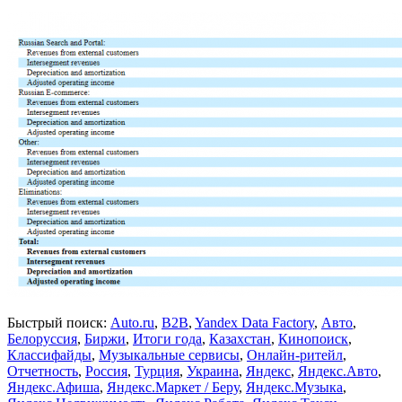
Быстрый поиск:
Auto.ru
,
B2B
,
Yandex Data Factory
,
Авто
,
Белоруссия
,
Биржи
,
Итоги года
,
Казахстан
,
Кинопоиск
,
Классифайды
,
Музыкальные сервисы
,
Онлайн-ритейл
,
Отчетность
,
Россия
,
Турция
,
Украина
,
Яндекс
,
Яндекс.Авто
,
Яндекс.Афиша
,
Яндекс.Маркет / Беру
,
Яндекс.Музыка
,