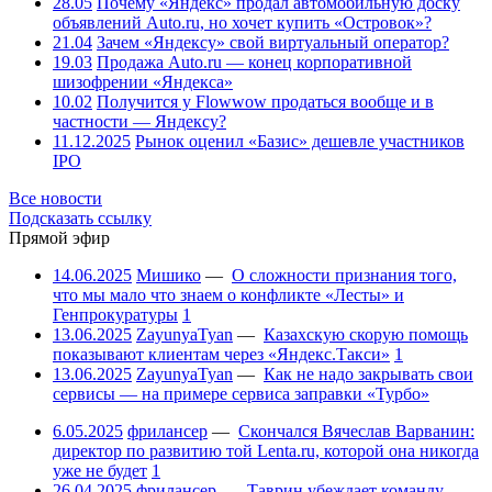
28.05
Почему «Яндекс» продал автомобильную доску
объявлений Auto.ru, но хочет купить «Островок»?
21.04
Зачем «Яндексу» свой виртуальный оператор?
19.03
Продажа Auto.ru — конец корпоративной
шизофрении «Яндекса»
10.02
Получится у Flowwow продаться вообще и в
частности — Яндексу?
11.12.2025
Рынок оценил «Базис» дешевле участников
IPO
Все новости
Подсказать ссылку
Прямой эфир
14.06.2025
Мишико
—
О сложности признания того,
что мы мало что знаем о конфликте «Лесты» и
Генпрокуратуры
1
13.06.2025
ZayunyaTyan
—
Казахскую скорую помощь
показывают клиентам через «Яндекс.Такси»
1
13.06.2025
ZayunyaTyan
—
Как не надо закрывать свои
сервисы — на примере сервиса заправки «Турбо»
6.05.2025
фрилансер
—
Скончался Вячеслав Варванин:
директор по развитию той Lenta.ru, которой она никогда
уже не будет
1
26.04.2025
фрилансер
—
Таврин убеждает команду