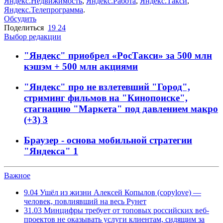
Яндекс.Недвижимость
,
Яндекс.Работа
,
Яндекс.Такси
,
Яндекс.Телепрограмма
.
Обсудить
Поделиться
19
24
Выбор редакции
"Яндекс" приобрел «РосТакси» за 500 млн
кэшэм + 500 млн акциями
"Яндекс" про не взлетевший "Город",
стриминг фильмов на "Кинопоиске",
стагнацию "Маркета" под давлением макро
(+3)
3
Браузер - основа мобильной стратегии
"Яндекса"
1
Важное
9.04
Ушёл из жизни Алексей Копылов (copylove) —
человек, повлиявший на весь Рунет
31.03
Минцифры требует от топовых российских веб-
проектов не оказывать услуги клиентам, сидящим за