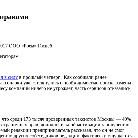
 правами
2017
ООО «Роем»
Госвеб
регаторам
л в силу
в прошлый четверг . Как сообщали ранее
таксопарки уже столкнулись с необходимостью поиска замены
есу компаний ничего не угрожает, часть сервисов отказались
 что среди 173 тысяч проверенных таксистов Москвы — 40%
а заграничных прав, дополнительной мотивации к получению
омый редакции предприниматель рассказал, что он не смог
ждению других собеседников редакции, фактически ощущаются