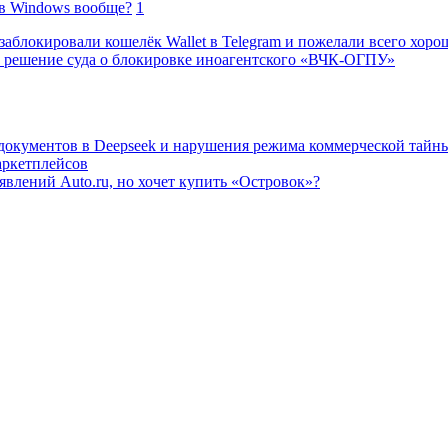
в Windows вообще?
1
заблокировали кошелёк Wallet в Telegram и пожелали всего хоро
 решение суда о блокировке иноагентского «ВЧК-ОГПУ»
 документов в Deepseek и нарушения режима коммерческой тайн
аркетплейсов
влений Auto.ru, но хочет купить «Островок»?