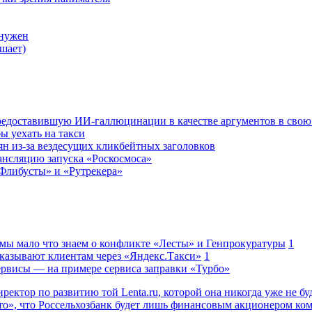
 нужен
шает)
редоставившую ИИ-галлюцинации в качестве аргументов в свою
ы уехать на такси
ян из-за вездесущих кликбейтных заголовков
ансляцию запуска «Роскосмоса»
Флибусты» и «Рутрекера»
 мы мало что знаем о конфликте «Лесты» и Генпрокуратуры
1
казывают клиентам через «Яндекс.Такси»
1
сервисы — на примере сервиса заправки «Турбо»
ректор по развитию той Lenta.ru, которой она никогда уже не бу
о», что Россельхозбанк будет лишь финансовым акционером ко