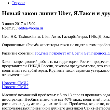
Текучка
Новый закон лишит Uber, Я.Такси и др
3 июня 2017 в 15:02
Roem.ru /
editor@roem.ru
Gett, HR, Taximaxim.ru, Uber, Авто, Гастарбайтеры, ГИБДД, За
Опрошенные «Роем!» агрегаторы такси не видят в этом проблем
Развитие событий:
Госдума потребует от Uber и Gett переноса
Закон, запрещающий работать на территории России професс
представители ГИБДД России, законом предусмотрено, что кон
водителям-гастарбайтерам. Крупные такси-сервисы утверждают, 
от комментариев.
Новости СМИ2
Новости СМИ2
Масштаб возможной проблемы: с 5 по 13 апреля прошлого го
иностранцы. Необязательно, что все 40% таких водителей пол
российских документов у них не было. Проблемы, вероятно, ис
воспользоваться привычной для него доставкой Санкт-Петерб