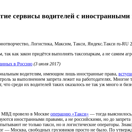
угие сервисы водителей с иностранными
конотворчество, Логистика, Максим, Такси, Яндекс.Такси
ru-RU
, так как закон придётся выполнять таксопаркам, а не самим аг
 данных в Россию
(3 июля 2017)
иональным водителям, имеющим лишь иностранные права,
вступи
троль за выполнением запрета лежит на работодателях. Многие 
что среди их водителей таких оказалось не так уж много и бизн
да МВД провело в Москве
операцию «Такси»
— тогда выяснилось,
ьзуются иностранными правами, а не российскими, но до запрет
пытывают не только такси, но и логистические операторы. Знак
ург — Москва, свободных грузовиков просто не было. По утвер