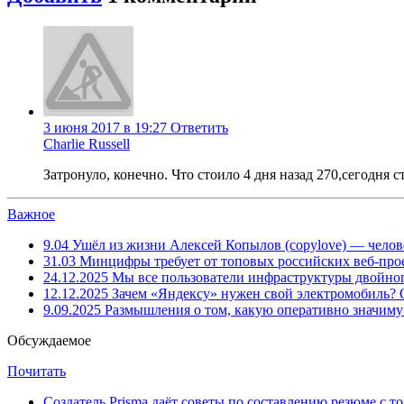
3 июня 2017 в 19:27
Ответить
Charlie Russell
Затронуло, конечно. Что стоило 4 дня назад 270,сегодня с
Важное
9.04
Ушёл из жизни Алексей Копылов (copylove) — челов
31.03
Минцифры требует от топовых российских веб-прое
24.12.2025
Мы все пользователи инфраструктуры двойног
12.12.2025
Зачем «Яндексу» нужен свой электромобиль?
9.09.2025
Размышления о том, какую оперативно значим
Обсуждаемое
Почитать
Создатель Prisma даёт советы по составлению резюме с т