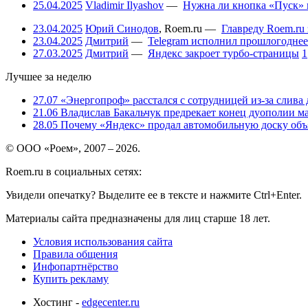
25.04.2025
Vladimir Ilyashov
—
Нужна ли кнопка «Пуск» 
23.04.2025
Юрий Синодов
,
Roem.ru
—
Главреду Roem.ru 
23.04.2025
Дмитрий
—
Telegram исполнил прошлогоднее
27.03.2025
Дмитрий
—
Яндекс закроет турбо-страницы
1
Лучшее за неделю
27.07
«Энергопроф» расстался с сотрудницей из-за слива
21.06
Владислав Бакальчук предрекает конец дуополии м
28.05
Почему «Яндекс» продал автомобильную доску объя
© ООО «Роем», 2007 – 2026.
Roem.ru в социальных сетях:
Увидели опечатку? Выделите ее в тексте и нажмите Ctrl+Enter.
Материалы сайта предназначены для лиц старше 18 лет.
Условия использования сайта
Правила общения
Инфопартнёрство
Купить рекламу
Хостинг -
edgecenter.ru