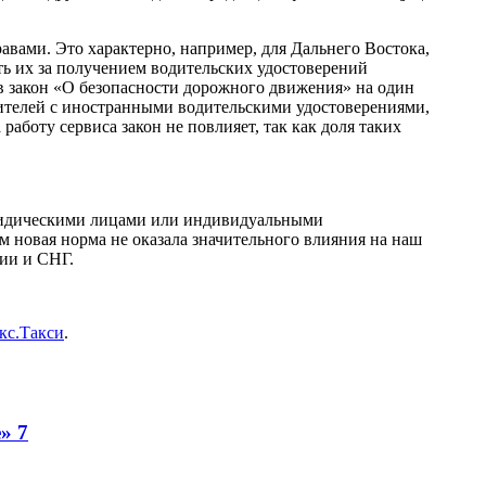
авами. Это характерно, например, для Дальнего Востока,
ть их за получением водительских удостоверений
 в закон «О безопасности дорожного движения» на один
дителей с иностранными водительскими удостоверениями,
работу сервиса закон не повлияет, так как доля таких
юридическими лицами или индивидуальными
м новая норма не оказала значительного влияния на наш
сии и СНГ.
кс.Такси
.
е»
7