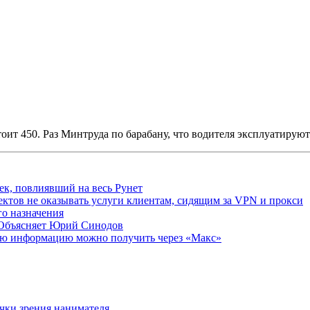
тоит 450. Раз Минтруда по барабану, что водителя эксплуатируют
ек, повлиявший на весь Рунет
ктов не оказывать услуги клиентам, сидящим за VPN и прокси
о назначения
 Объясняет Юрий Синодов
ую информацию можно получить через «Макс»
очки зрения нанимателя