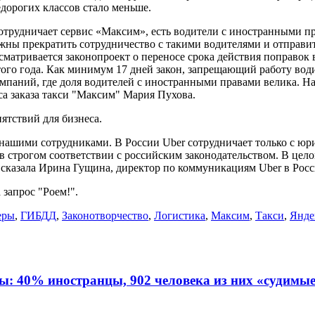
дорогих классов стало меньше.
отрудничает сервис «Максим», есть водители с иностранными пр
жны прекратить сотрудничество с такими водителями и отправи
ссматривается законопроект о переносе срока действия поправок
этого года. Как минимум 17 дней закон, запрещающий работу во
омпаний, где доля водителей с иностранными правами велика. На 
иса заказа такси "Максим" Мария Пухова.
ятствий для бизнеса.
 нашими сотрудниками. В России Uber сотрудничает только с 
в строгом соответствии с российским законодательством. В цело
- сказала Ирина Гущина, директор по коммуникациям Uber в Рос
 запрос "Роем!".
еры
,
ГИБДД
,
Законотворчество
,
Логистика
,
Максим
,
Такси
,
Янде
ы: 40% иностранцы, 902 человека из них «судимы