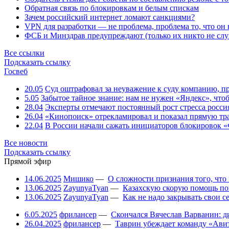
Обратная связь по блокировкам и белым спискам
Зачем российский интернет ломают санкциями?
VPN для разработки — не проблема, проблема то, что он
ФСБ и Минздрав предупреждают (только их никто не слу
Все ссылки
Подсказать ссылку
Госвеб
20.05
Суд оштрафовал за неуважение к суду компанию, п
5.05
Забытое тайное знание: нам не нужен «Яндекс», чтоб
28.04
Эксперты отмечают постоянный рост стресса росси
26.04
«Кинопоиск» отрекламировал и показал прямую тр
22.04
В России начали сажать инициаторов блокировок «
Все новости
Подсказать ссылку
Прямой эфир
14.06.2025
Мишико
—
О сложности признания того, что
13.06.2025
ZayunyaTyan
—
Казахскую скорую помощь по
13.06.2025
ZayunyaTyan
—
Как не надо закрывать свои 
6.05.2025
фрилансер
—
Скончался Вячеслав Варванин: ди
26.04.2025
фрилансер
—
Таврин убеждает команду «Авит