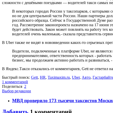
сложности с дешёвыми поездками — водителей такси самых не
В некоторых городах России у таксопарков, с которыми с
но не для центральной части России. Наши партнеры дол
российского образца. Сейчас в Государственной Думе ра
год. Рассмотрение законопроекта назначено на 17 июня 
будет действовать. Закон может повлиять на работу тех к
водителей очень маленькая,- сказала представитель серв
В Uber также не видят в нововведении каких-то серьезных преп
Водители, подключенные к платформе Uber, не являются
предпринимателями, ответственность которых - работать 
бизнес, мы продолжаем активно работать и развиваться, 
В Яндекс.Такси отказались от комментариев, Gett не ответил на
Быстрый поиск:
Gett
,
HR
,
Taximaxim.ru
,
Uber
,
Авто
,
Гастарбайт
1
комментарий
Поделиться
2
Выбор редакции
МВД проверило 173 тысячи таксистов Москв
Добавить
1
комментарий