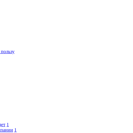
 пользу
дет
1
мпании
1