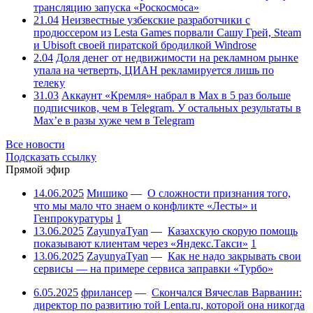
трансляцию запуска «Роскосмоса»
21.04
Неизвестные узбекские разработчики с
продюссером из Lesta Games порвали Сашу Грей, Steam
и Ubisoft своей пиратской бродилкой Windrose
2.04
Доля денег от недвижимости на рекламном рынке
упала на четверть, ЦИАН рекламируется лишь по
телеку
31.03
Аккаунт «Кремля» набрал в Max в 5 раз больше
подписчиков, чем в Telegram. У остальных результаты в
Max’е в разы хуже чем в Telegram
Все новости
Подсказать ссылку
Прямой эфир
14.06.2025
Мишико
—
О сложности признания того,
что мы мало что знаем о конфликте «Лесты» и
Генпрокуратуры
1
13.06.2025
ZayunyaTyan
—
Казахскую скорую помощь
показывают клиентам через «Яндекс.Такси»
1
13.06.2025
ZayunyaTyan
—
Как не надо закрывать свои
сервисы — на примере сервиса заправки «Турбо»
6.05.2025
фрилансер
—
Скончался Вячеслав Варванин:
директор по развитию той Lenta.ru, которой она никогда