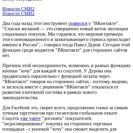
Новости СМИ2
Новости СМИ2
Два года назад этот инструмент
появился
у "ВКонтакте".
"Списки желаний — это совершенно новый виток эволюции
социальных покупок. Мы гордимся, что мировая премьера
этого инновационного и захватывающего сервиса происходит
именно в России", - говорил тогда Павел Дуров. Сегодня этой
функции среди виджетов "ВКонтакте" для сторонних сайтов
нет.
Причина этой несинхронности, возможно, в разных функциях
кнопки "хочу" для каждой из соцсетей. У Дурова она
продвигалась параллельно с функцией оплаты через
"ВКонтакте" товаров на сторонних сайтах - поэтому, видимо,
и заглохла вместе с решением "ВКонтакте" отказаться от
развития платежной системы в рамках нового
законодательства.
Для Facebook это, скорее всего, продолжение гонки за самым
точным таргетингом при гигантском глобальном охвате.
Соцсеть
уже умеет
"догонять" покупателей,
"недосовершивших" покупку на сторонних торговых
площадках - с кнопкой "хочу" она сможет выделить для