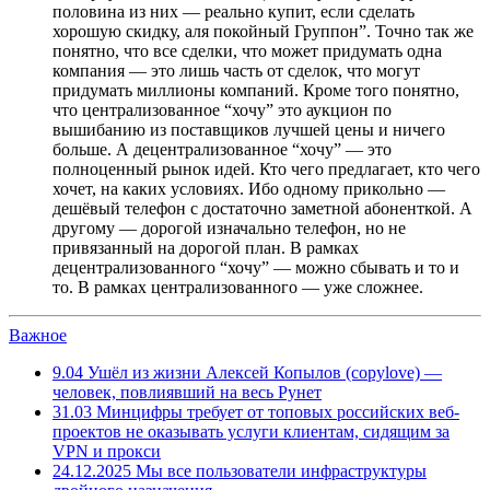
половина из них — реально купит, если сделать
хорошую скидку, аля покойный Группон”. Точно так же
понятно, что все сделки, что может придумать одна
компания — это лишь часть от сделок, что могут
придумать миллионы компаний. Кроме того понятно,
что централизованное “хочу” это аукцион по
вышибанию из поставщиков лучшей цены и ничего
больше. А децентрализованное “хочу” — это
полноценный рынок идей. Кто чего предлагает, кто чего
хочет, на каких условиях. Ибо одному прикольно —
дешёвый телефон с достаточно заметной абоненткой. А
другому — дорогой изначально телефон, но не
привязанный на дорогой план. В рамках
децентрализованного “хочу” — можно сбывать и то и
то. В рамках централизованного — уже сложнее.
Важное
9.04
Ушёл из жизни Алексей Копылов (copylove) —
человек, повлиявший на весь Рунет
31.03
Минцифры требует от топовых российских веб-
проектов не оказывать услуги клиентам, сидящим за
VPN и прокси
24.12.2025
Мы все пользователи инфраструктуры