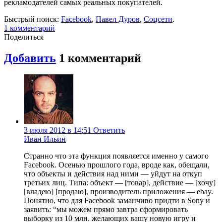
рекламодателей самых реальных покупателей.
Быстрый поиск:
Facebook
,
Павел Дуров
,
Соцсети
.
1
комментарий
Поделиться
Добавить
1
комментарий
3 июля 2012 в 14:51
Ответить
Иван Ильин
Странно что эта функция появляется именно у самого
Facebook. Осенью прошлого года, вроде как, обещали,
что объекты и действия над ними — уйдут на откуп
третьих лиц. Типа: объект — [товар], действие — [хочу]
[владею] [продаю], производитель приложения — ebay.
Понятно, что для Facebook заманчиво придти в Sony и
заявить: “мы можем прямо завтра сформировать
выборку из 10 млн. желающих вашу новую игру и