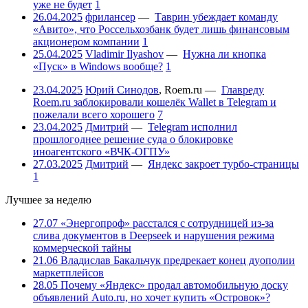
уже не будет
1
26.04.2025
фрилансер
—
Таврин убеждает команду
«Авито», что Россельхозбанк будет лишь финансовым
акционером компании
1
25.04.2025
Vladimir Ilyashov
—
Нужна ли кнопка
«Пуск» в Windows вообще?
1
23.04.2025
Юрий Синодов
,
Roem.ru
—
Главреду
Roem.ru заблокировали кошелёк Wallet в Telegram и
пожелали всего хорошего
7
23.04.2025
Дмитрий
—
Telegram исполнил
прошлогоднее решение суда о блокировке
иноагентского «ВЧК-ОГПУ»
27.03.2025
Дмитрий
—
Яндекс закроет турбо-страницы
1
Лучшее за неделю
27.07
«Энергопроф» расстался с сотрудницей из-за
слива документов в Deepseek и нарушения режима
коммерческой тайны
21.06
Владислав Бакальчук предрекает конец дуополии
маркетплейсов
28.05
Почему «Яндекс» продал автомобильную доску
объявлений Auto.ru, но хочет купить «Островок»?