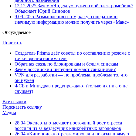
двойного назначения
12.12.2025
Зачем «Яндексу» нужен свой электромобиль?
Объясняет Юрий Синодов
9.09.2025
Размышления о том, какую оперативно
значимую информацию можно получить через «Макс»
Обсуждаемое
Почитать
Создатель Prisma даёт советы по составлению резюме с
точки зрения нанимателя
Обратная связь по блокировкам и белым спискам
Зачем российский интернет ломают санкциями?
VPN для разработки — не проблема, проблема то, что
он нужен
ФСБ и Минздрав предупреждают (только их никто не
слушает)
Все ссылки
Подсказать ссылку
Медиа
28.04
Эксперты отмечают постоянный рост стресса
россиян из-за вездесущих кликбейтных заголовков
26.04
«Кинопоиск» отрекламировал и показал прямую