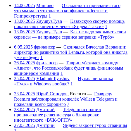
14.06.2025
Мишико
—
О сложности признания того,
что мы мало что знаем о конфликте «Лесты» и
Генпрокуратуры
1
13.06.2025
ZayunyaTyan
—
Казахскую скорую помощь
показывают клиентам через «Яндекс.Такси»
1
13.06.2025
ZayunyaTyan
—
Как не надо закрывать свои
сервисы — на примере сервиса заправки «Турбо»
6.05.2025
фрилансер
—
Скончался Вячеслав Варванин:
директор по развитию той Lenta.ru, которой она никогда
уже не будет
1
26.04.2025
фрилансер
—
Таврин убеждает команду
«Авито», что Россельхозбанк будет лишь финансовым
акционером компании
1
25.04.2025
Vladimir Ilyashov
—
Нужна ли кнопка
«Пуск» в Windows вообще?
1
23.04.2025
Юрий Синодов
,
Roem.ru
—
Главреду
Roem.ru заблокировали кошелёк Wallet в Telegram и
пожелали всего хорошего
7
23.04.2025
Дмитрий
—
Telegram исполнил
прошлогоднее решение суда о блокировке
иноагентского «ВЧК-ОГПУ»
27.03.2025
Дмитрий
—
Яндекс закроет турбо-страницы
1