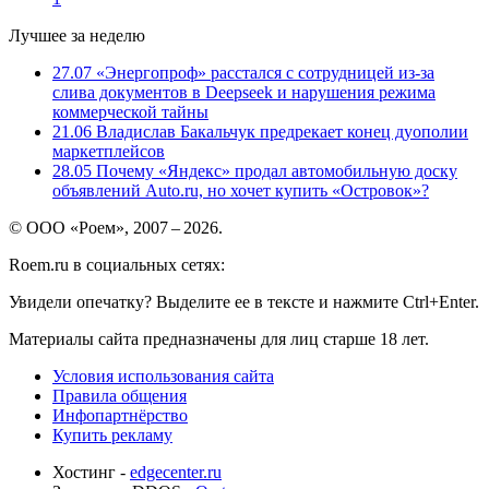
Лучшее за неделю
27.07
«Энергопроф» расстался с сотрудницей из-за
слива документов в Deepseek и нарушения режима
коммерческой тайны
21.06
Владислав Бакальчук предрекает конец дуополии
маркетплейсов
28.05
Почему «Яндекс» продал автомобильную доску
объявлений Auto.ru, но хочет купить «Островок»?
© ООО «Роем», 2007 – 2026.
Roem.ru в социальных сетях:
Увидели опечатку? Выделите ее в тексте и нажмите Ctrl+Enter.
Материалы сайта предназначены для лиц старше 18 лет.
Условия использования сайта
Правила общения
Инфопартнёрство
Купить рекламу
Хостинг -
edgecenter.ru