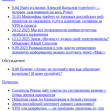
9.04
Ушёл из жизни Алексей Копылов (copylove) —
человек, повлиявший на весь Рунет
31.03
Минцифры требует от топовых российских веб-
проектов не оказывать услуги клиентам, сидящим за
VPN и прокси
24.12.2025
Мы все пользователи инфраструктуры
двойного назначения
12.12.2025
Зачем «Яндексу» нужен свой электромобиль?
Объясняет Юрий Синодов
9.09.2025
Размышления о том, какую оперативно
значимую информацию можно получить через «Макс»
Обсуждаемое
8.08
Почему «Атом» не подошёл мне как обычному
водителю? И кому подойдёт?
Почитать
Создатель Prisma даёт советы по составлению резюме с
точки зрения нанимателя
Обратная связь по блокировкам и белым спискам
Зачем российский интернет ломают санкциями?
VPN для разработки — не проблема, проблема то, что