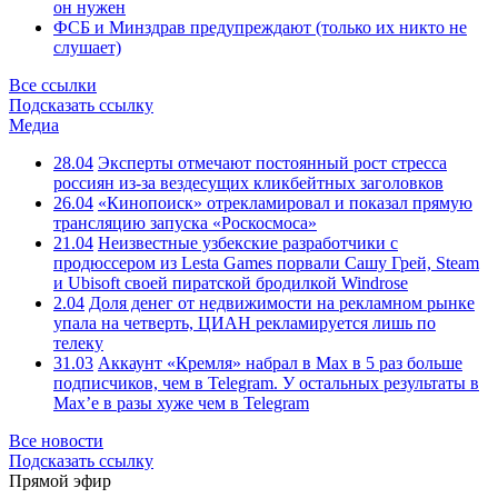
он нужен
ФСБ и Минздрав предупреждают (только их никто не
слушает)
Все ссылки
Подсказать ссылку
Медиа
28.04
Эксперты отмечают постоянный рост стресса
россиян из-за вездесущих кликбейтных заголовков
26.04
«Кинопоиск» отрекламировал и показал прямую
трансляцию запуска «Роскосмоса»
21.04
Неизвестные узбекские разработчики с
продюссером из Lesta Games порвали Сашу Грей, Steam
и Ubisoft своей пиратской бродилкой Windrose
2.04
Доля денег от недвижимости на рекламном рынке
упала на четверть, ЦИАН рекламируется лишь по
телеку
31.03
Аккаунт «Кремля» набрал в Max в 5 раз больше
подписчиков, чем в Telegram. У остальных результаты в
Max’е в разы хуже чем в Telegram
Все новости
Подсказать ссылку
Прямой эфир