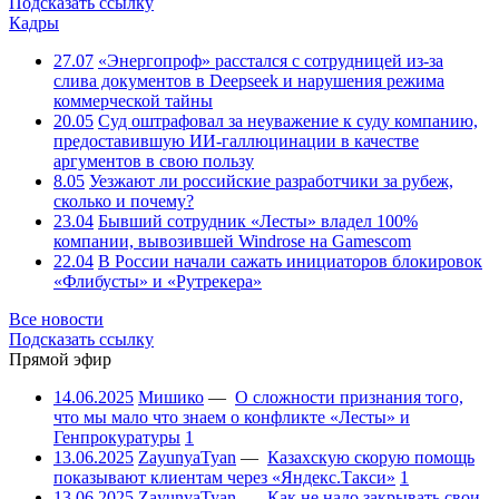
Подсказать ссылку
Кадры
27.07
«Энергопроф» расстался с сотрудницей из-за
слива документов в Deepseek и нарушения режима
коммерческой тайны
20.05
Суд оштрафовал за неуважение к суду компанию,
предоставившую ИИ-галлюцинации в качестве
аргументов в свою пользу
8.05
Уезжают ли российские разработчики за рубеж,
сколько и почему?
23.04
Бывший сотрудник «Лесты» владел 100%
компании, вывозившей Windrose на Gamescom
22.04
В России начали сажать инициаторов блокировок
«Флибусты» и «Рутрекера»
Все новости
Подсказать ссылку
Прямой эфир
14.06.2025
Мишико
—
О сложности признания того,
что мы мало что знаем о конфликте «Лесты» и
Генпрокуратуры
1
13.06.2025
ZayunyaTyan
—
Казахскую скорую помощь
показывают клиентам через «Яндекс.Такси»
1
13.06.2025
ZayunyaTyan
—
Как не надо закрывать свои