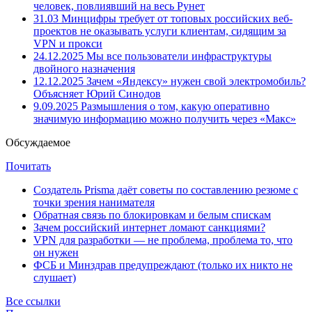
человек, повлиявший на весь Рунет
31.03
Минцифры требует от топовых российских веб-
проектов не оказывать услуги клиентам, сидящим за
VPN и прокси
24.12.2025
Мы все пользователи инфраструктуры
двойного назначения
12.12.2025
Зачем «Яндексу» нужен свой электромобиль?
Объясняет Юрий Синодов
9.09.2025
Размышления о том, какую оперативно
значимую информацию можно получить через «Макс»
Обсуждаемое
Почитать
Создатель Prisma даёт советы по составлению резюме с
точки зрения нанимателя
Обратная связь по блокировкам и белым спискам
Зачем российский интернет ломают санкциями?
VPN для разработки — не проблема, проблема то, что
он нужен
ФСБ и Минздрав предупреждают (только их никто не
слушает)
Все ссылки