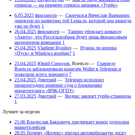
сервисы — на примере сервиса заправки «Турбо»
6.05.2025
фрилансер
—
Скончался Вячеслав Варванин:
директор по развитию той Lenta.ru, которой она никогда
уже не будет
1
26.04.2025
фрилансер
—
Таврин убеждает команду
«Авито», что Россельхозбанк будет лишь финансовым
акционером компании
1
25.04.2025
Vladimir Ilyashov
—
Нужна ли кнопка
«Пуск» в Windows вообще?
1
23.04.2025
Юрий Синодов
,
Roem.ru
—
Главреду
Roem.ru заблокировали кошелёк Wallet в Telegram и
пожелали всего хорошего
7
23.04.2025
Дмитрий
—
Telegram исполнил
прошлогоднее решение суда о блокировке
иноагентского «ВЧК-ОГПУ»
27.03.2025
Дмитрий
—
Яндекс закроет турбо-страницы
1
Лучшее за неделю
21.06
Владислав Бакальчук предрекает конец дуополии
маркетплейсов
28.05
Почему «Яндекс» продал автомобильную доску