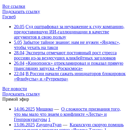
Все ссылки
Подсказать ссылку
Госвеб
20.05
Суд оштрафовал за неуважение к суду компанию,
предоставившую ИИ-галлюцинации в качестве
аргументов в свою пользу
5.05
Забытое тайное знание: нам не нужен «Яндекс»,
чтобы уехать на такси
28.04
Эксперты отмечают постоянный рост стресса
россиян из-за вездесущих кликбейтных заголовков
26.04
«Кинопоиск» отрекламировал и показал прямую
трансляцию запуска «Роскосмоса»
22.04
В России начали сажать инициаторов блокировок
«Флибусты» и «Рутрекера»
Все новости
Подсказать ссылку
Прямой эфир
14.06.2025
Мишико
—
О сложности признания того,
что мы мало что знаем о конфликте «Лесты» и
Генпрокуратуры
1
13.06.2025
ZayunyaTyan
—
Казахскую скорую помощь
показывают клиентам через «Яндекс.Такси»
1