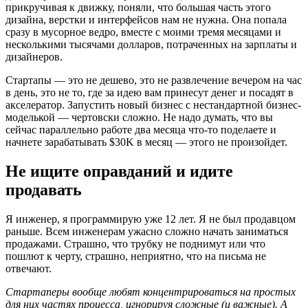
прикручивая к движку, поняли, что большая часть этого
дизайна, верстки и интерфейсов нам не нужна. Она попала
сразу в мусорное ведро, вместе с моими тремя месяцами и
несколькими тысячами долларов, потраченных на зарплаты и
дизайнеров.
Стартапы — это не дешево, это не развлечение вечером на час
в день, это не то, где за идею вам принесут денег и посадят в
акселератор. Запустить новый бизнес с нестандартной бизнес-
моделькой — чертовски сложно. Не надо думать, что вы
сейчас параллельно работе два месяца что-то поделаете и
начнете зарабатывать $30K в месяц — этого не произойдет.
Не ищите оправданий и идите
продавать
Я инженер, я программирую уже 12 лет. Я не был продавцом
раньше. Всем инженерам ужасно сложно начать заниматься
продажами. Страшно, что трубку не поднимут или что
пошлют к черту, страшно, неприятно, что на письма не
отвечают.
Стартаперы вообще любят концентрироваться на простых
для них частях процесса, игнорируя сложные (и важные). А