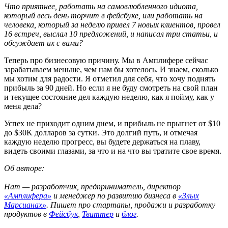
Что приятнее, работать на самовлюбленного идиота,
который весь день торчит в фейсбуке, или работать на
человека, который за неделю привел 7 новых клиентов, провел
16 встреч, выслал 10 предложений, и написал три статьи, и
обсуждает их с вами?
Теперь про бизнесовую причину. Мы в Амплифере сейчас
зарабатываем меньше, чем нам бы хотелось. И знаем, сколько
мы хотим для радости. Я отметил для себя, что хочу поднять
прибыль за 90 дней. Но если я не буду смотреть на свой план
и текущее состояние дел каждую неделю, как я пойму, как у
меня дела?
Успех не приходит одним днем, и прибыль не прыгнет от $10
до $30K долларов за сутки. Это долгий путь, и отмечая
каждую неделю прогресс, вы будете держаться на плаву,
видеть своими глазами, за что и на что вы тратите свое время.
Об авторе:
Нат — разработчик, предприниматель, директор
«Амплифера»
и менеджер по развитию бизнеса в
«Злых
Марсианах»
. Пишет про стартапы, продажи и разработку
продуктов в
Фейсбук
,
Твиттер
и
блог
.