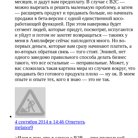
месяцев, и дадут вам предоплату. В случае с B2C —
можно вырезать и решить маленькую проблему, а затем
— расширять продукт и продавать больше, но начинать
продажи в бета-версии с одной единственной косо-
работающей функцией. При этом наверняка будет
сегмент людей, которые придут, посмотрят, испугаются
и уйдут и потом не захотят возвращаться — такимх у
меня в Амплифере сейчас наплодится много. Но во-
первых деньги, которые вам сразу начинают платить, а
во-вторых обратная связь — того стоят. Энивей, нет
одного заведомо правильного способа делать бизнес
такого, что все остальные — неправильные. Может, у
вас сложилась такая картина мира из случаев вокруг, что
продавать без готового продукта плохо — ну ок. В моем
опыте и опыте тех, кого я знаю — это не так.
4 сентября 2014 в 14:46
Ответить
melanor9
>Идея в том, что в случае с B2B — при правильной