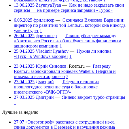
13.06.2025
ZayunyaTyan
—
Как не надо закрывать свои
сервисы — на примере сервиса заправки «Турбо»
6.05.2025
фрилансер
—
Скончался Вячеслав Варванин:
директор по развитию той Lenta.ru, которой она никогда
уже не будет
1
26.04.2025
фрилансер
—
Таврин убеждает команду
«Авито», что Россельхозбанк будет лишь финансовым
акционером компании
1
25.04.2025
Vladimir Ilyashov
—
Нужна ли кнопка
«Пуск» в Windows вообще?
1
23.04.2025
Юрий Синодов
,
Roem.ru
—
Главреду
Roem.ru заблокировали кошелёк Wallet в Telegram и
пожелали всего хорошего
7
23.04.2025
Дмитрий
—
Telegram исполнил
прошлогоднее решение суда о блокировке
иноагентского «ВЧК-ОГПУ»
27.03.2025
Дмитрий
—
Яндекс закроет турбо-страницы
1
Лучшее за неделю
27.07
«Энергопроф» расстался с сотрудницей из-за
слива документов в Deepseek и нарушения режима