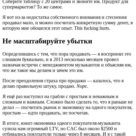
Соберите таблицу с 20 центрами и звоните им. Продукт для
супермаркетов? То же самое.
Я вот из-за недостатка собственного внимания и стеснения
продавал мало, и можно посчитать конкретную сумму денег, в
которую мне обошелся этот опыт. This fucking hurts.
Не масштабируйте убытки
Определившись с тем, что пора продавать — я воспринял это
слишком буквально, и в 2013 несколько месяцев провел
назначая встречи с менеджментом музыкантов и объясняя им,
что же такое мы делаем и зачем это им.
После преодоления страха про продажи — казалось, что я
делаю правильную штуку, продаю.
Nope.
Я ещё раз наступил на грабли с простым и неважным и
сложным и важным. Сложно было сделать то, что я раньше не
делал — посчитать рынок и экономику на одного покупателя,
простым — идти продавать, не посчитав.
В итоге, юнит-экономика одного покупателя-музыканта
сулила нам огромный LTV, но CAC был около $2500 и
отбивались покупатели только через 8 месяцев. И я с такой