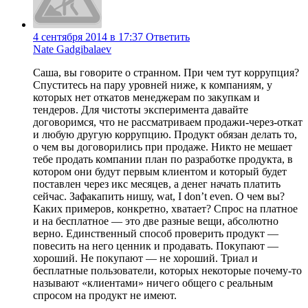
4 сентября 2014 в 17:37
Ответить
Nate Gadgibalaev
Саша, вы говорите о странном. При чем тут коррупция?
Спуститесь на пару уровней ниже, к компаниям, у
которых нет откатов менеджерам по закупкам и
тендеров. Для чистоты эксперимента давайте
договоримся, что не рассматриваем продажи-через-откат
и любую другую коррупцию. Продукт обязан делать то,
о чем вы договорились при продаже. Никто не мешает
тебе продать компании план по разработке продукта, в
котором они будут первым клиентом и который будет
поставлен через икс месяцев, а денег начать платить
сейчас. Зафакапить нишу, wat, I don’t even. О чем вы?
Каких примеров, конкретно, хватает? Спрос на платное
и на бесплатное — это две разные вещи, абсолютно
верно. Единственный способ проверить продукт —
повесить на него ценник и продавать. Покупают —
хороший. Не покупают — не хороший. Триал и
бесплатные пользователи, которых некоторые почему-то
называют «клиентами» ничего общего с реальным
спросом на продукт не имеют.