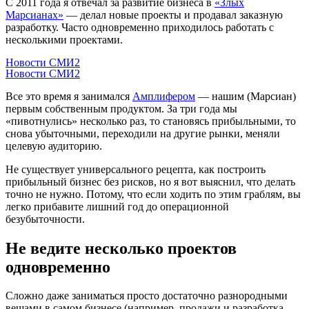
С 2011 года я отвечал за развитие бизнеса в
«Злых
Марсианах»
— делал новые проекты и продавал заказную
разработку. Часто одновременно приходилось работать с
несколькими проектами.
Новости СМИ2
Новости СМИ2
Все это время я занимался
Амплифером
— нашим (Марсиан)
первым собственным продуктом. За три года мы
«пивотнулись» несколько раз, то становясь прибыльными, то
снова убыточными, переходили на другие рынки, меняли
целевую аудиторию.
Не существует универсального рецепта, как построить
прибыльный бизнес без рисков, но я вот выяснил, что делать
точно не нужно. Потому, что если ходить по этим граблям, вы
легко прибавите лишний год до операционной
безубыточности.
Не ведите несколько проектов
одновременно
Сложно даже заниматься просто достаточно разнородными
вещами в самом бизнесе (например, продажи и разработка,