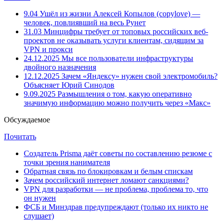
9.04
Ушёл из жизни Алексей Копылов (copylove) —
человек, повлиявший на весь Рунет
31.03
Минцифры требует от топовых российских веб-
проектов не оказывать услуги клиентам, сидящим за
VPN и прокси
24.12.2025
Мы все пользователи инфраструктуры
двойного назначения
12.12.2025
Зачем «Яндексу» нужен свой электромобиль?
Объясняет Юрий Синодов
9.09.2025
Размышления о том, какую оперативно
значимую информацию можно получить через «Макс»
Обсуждаемое
Почитать
Создатель Prisma даёт советы по составлению резюме с
точки зрения нанимателя
Обратная связь по блокировкам и белым спискам
Зачем российский интернет ломают санкциями?
VPN для разработки — не проблема, проблема то, что
он нужен
ФСБ и Минздрав предупреждают (только их никто не
слушает)