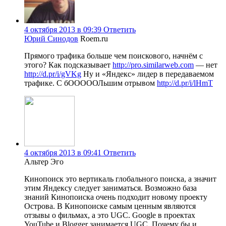
4 октября 2013 в 09:39
Ответить
Юрий Синодов
Roem.ru
Прямого трафика больше чем поискового, начнём с
этого? Как подсказывает
http://pro.similarweb.com
— нет
http://d.pr/i/gVKg
Ну и «Яндекс» лидер в передаваемом
трафике. С бОООООЛьшим отрывом
http://d.pr/i/lHmT
4 октября 2013 в 09:41
Ответить
Альтер Эго
Кинопоиск это вертикаль глобального поиска, а значит
этим Яндексу следует заниматься. Возможно база
знаний Кинопоиска очень подходит новому проекту
Острова. В Кинопоиске самым ценным являются
отзывы о фильмах, а это UGC. Google в проектах
YouTube и Blogger занимается UGC. Почему бы и