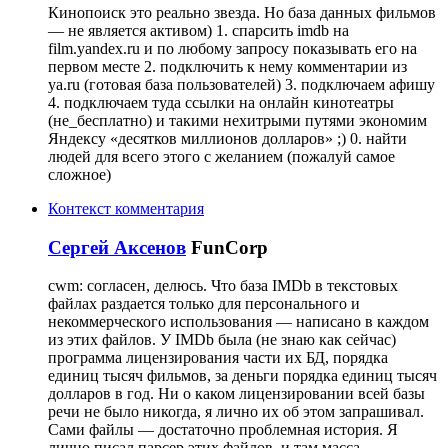
Кинопоиск это реально звезда. Но база данных фильмов
— не является активом) 1. спарсить imdb на
film.yandex.ru и по любому запросу показывать его на
первом месте 2. подключить к нему комментарии из
ya.ru (готовая база пользователей) 3. подключаем афишу
4. подключаем туда ссылки на онлайн кинотеатры
(не_бесплатно) и такими нехитрыми путями экономим
Яндексу «десятков миллионов долларов» ;) 0. найти
людей для всего этого с желанием (пожалуй самое
сложное)
Контекст комментария
Сергей Аксенов
FunCorp
cwm: согласен, делюсь. Что база IMDb в текстовых
файлах раздается только для персонального и
некоммерческого использования — написано в каждом
из этих файлов. У IMDb была (не знаю как сейчас)
программа лицензирования части их БД, порядка
единиц тысяч фильмов, за деньги порядка единиц тысяч
долларов в год. Ни о каком лицензировании всей базы
речи не было никогда, я лично их об этом запрашивал.
Сами файлы — достаточно проблемная история. Я
лично писал парсер этих файлов, и там масса