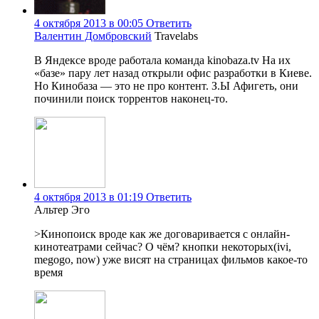
4 октября 2013 в 00:05
Ответить
Валентин Домбровский
Travelabs
В Яндексе вроде работала команда kinobaza.tv На их
«базе» пару лет назад открыли офис разработки в Киеве.
Но Кинобаза — это не про контент. З.Ы Афигеть, они
починили поиск торрентов наконец-то.
4 октября 2013 в 01:19
Ответить
Альтер Эго
>Кинопоиск вроде как же договаривается с онлайн-
кинотеатрами сейчас? О чём? кнопки некоторых(ivi,
megogo, now) уже висят на страницах фильмов какое-то
время