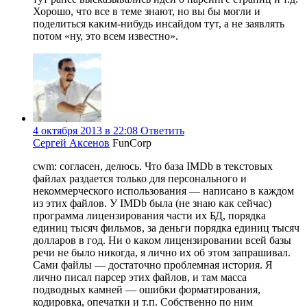
Хорошо, что все в теме знают, но вы бы могли и
поделиться каким-нибудь инсайдом тут, а не заявлять
потом «ну, это всем известно».
4 октября 2013 в 22:08
Ответить
Сергей Аксенов
FunCorp
cwm: согласен, делюсь. Что база IMDb в текстовых
файлах раздается только для персонального и
некоммерческого использования — написано в каждом
из этих файлов. У IMDb была (не знаю как сейчас)
программа лицензирования части их БД, порядка
единиц тысяч фильмов, за деньги порядка единиц тысяч
долларов в год. Ни о каком лицензировании всей базы
речи не было никогда, я лично их об этом запрашивал.
Сами файлы — достаточно проблемная история. Я
лично писал парсер этих файлов, и там масса
подводных камней — ошибки форматирования,
кодировка, опечатки и т.п. Собственно по ним