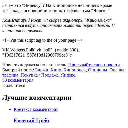
Зачем это "Яндексу"? На Кинопоиске нет ничего кроме
трафика, а основной источник трафика - сам "Яндекс"
Комментарий Roem.ru: скорее акционеры "Кинопоиска"
пытаются вздуть стоимость компании перед сделкой. И
источник стрёмный
<!-- Put this script tag to the of your page -->
VK.Widgets.Poll("vk_poll", {width: 300},
"106317821_567d18d12960799ce3");
Новость подсказал пользователь.
Присылайте свои новости
.
Быстрый поиск:
Биржи
,
Кино
,
Кинопоиск
,
Опционы
,
Оценка
трафика
,
Покупка / Продажа
,
Яндекс
.
53
комментария
Поделиться
Лучшие комментарии
Контекст комментария
Евгений Грейс