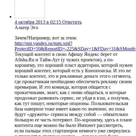
4 октября 2013 в 02:15
Ответить
Альтер Эго
Зачем?Например, вот за этим:
http://stat.yandex.ru/stats.xml?
ProjectID=59&ReportID=-225&SDay=1&FDay=31&SMont
Текущий контент в свою Афишу Яндекс берет от
Afisha.Ru и Тайм-Аут (у чужих проектов), а по-
хорошему, это хороший пласт аудитории, которой нужен
хороший контент, который есть у Кинопоиска. И это не
только контент, это и рекламные деньги этого сегмента,
где прокатчикам необходимо обеспечить рекламу своим
премьерам. И это команда, которая общается с
прокатчиками, знает, как с ними общаться, и которые
продолжат развивать сервис, не уйдя в кэш, а получив,
как тут пишут, некоторые опционы. Пользовательская
база наверное тоже имеет какое-то значение, но пока
будут «дружить» сервисы между собой — обязательно
большую ее часть потеряют. По-хорошему, здесь в плане
контента еще можно бы было Имхонет рассмотреть,
если пальцы этих стартаперов немного уже свернулись