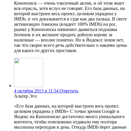
Кинопоиск — очень токсичный актив, и об этом знает
вся отрасль, хотя вслух не говорят. Его база данных, на
которой выстроен весь проект, целиком украдена у
IMDb, и это доказывается в суде как два пальца. В свете
активизации Амазона (владеет 100% IMDb) на рос.
рынке у Кинопоиска начинают дымиться подошвы
ботинок и их желание продать дойную корову за
наличные — вполне понятно. Но в Яндексе лохов нет,
так что скорее всего речь действительно о накачке цены
для каких-то других простаков.
4 октября 2013 в 11:34
Ответить
Альтер Эго
«Его база данных, на которой выстроен весь проект,
целиком украдена у IMDb» С точки зрения Google и
Яндекс на Кинопоиске достаточно много уникального
контента, чтобы поисковики отдавали ему полтора
миллиона переходов в день. Откуда IMDb берет данные