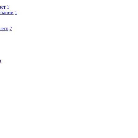
дет
1
мпании
1
шего
7
ы