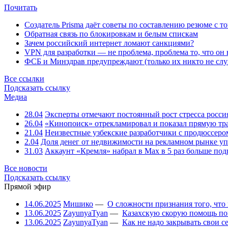
Почитать
Создатель Prisma даёт советы по составлению резюме с т
Обратная связь по блокировкам и белым спискам
Зачем российский интернет ломают санкциями?
VPN для разработки — не проблема, проблема то, что он
ФСБ и Минздрав предупреждают (только их никто не слу
Все ссылки
Подсказать ссылку
Медиа
28.04
Эксперты отмечают постоянный рост стресса росси
26.04
«Кинопоиск» отрекламировал и показал прямую тр
21.04
Неизвестные узбекские разработчики с продюссером
2.04
Доля денег от недвижимости на рекламном рынке уп
31.03
Аккаунт «Кремля» набрал в Max в 5 раз больше подп
Все новости
Подсказать ссылку
Прямой эфир
14.06.2025
Мишико
—
О сложности признания того, что
13.06.2025
ZayunyaTyan
—
Казахскую скорую помощь по
13.06.2025
ZayunyaTyan
—
Как не надо закрывать свои 