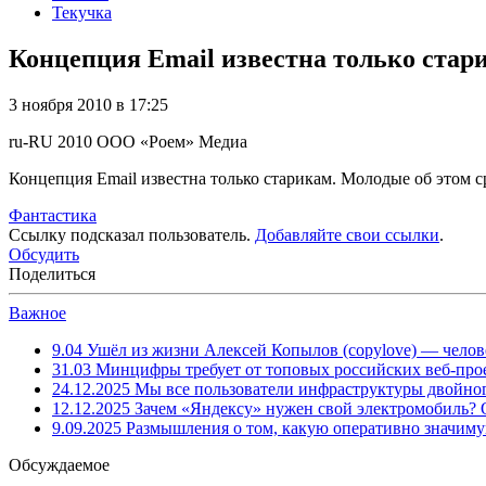
Текучка
Концепция Email известна только стари
3 ноября 2010 в 17:25
ru-RU
2010
ООО «Роем»
Медиа
Концепция Email известна только старикам. Молодые об этом с
Фантастика
Ссылку подсказал пользователь.
Добавляйте свои ссылки
.
Обсудить
Поделиться
Важное
9.04
Ушёл из жизни Алексей Копылов (copylove) — челов
31.03
Минцифры требует от топовых российских веб-прое
24.12.2025
Мы все пользователи инфраструктуры двойног
12.12.2025
Зачем «Яндексу» нужен свой электромобиль?
9.09.2025
Размышления о том, какую оперативно значим
Обсуждаемое