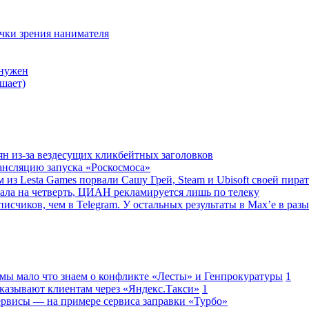
очки зрения нанимателя
 нужен
шает)
ян из-за вездесущих кликбейтных заголовков
ансляцию запуска «Роскосмоса»
 из Lesta Games порвали Сашу Грей, Steam и Ubisoft своей пира
ала на четверть, ЦИАН рекламируется лишь по телеку
исчиков, чем в Telegram. У остальных результаты в Max’е в разы
 мы мало что знаем о конфликте «Лесты» и Генпрокуратуры
1
казывают клиентам через «Яндекс.Такси»
1
сервисы — на примере сервиса заправки «Турбо»