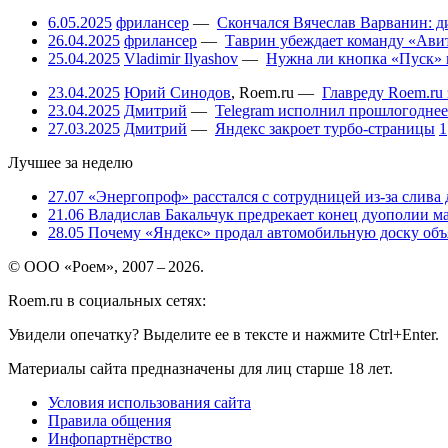
6.05.2025
фрилансер
—
Скончался Вячеслав Варванин: ди
26.04.2025
фрилансер
—
Таврин убеждает команду «Авит
25.04.2025
Vladimir Ilyashov
—
Нужна ли кнопка «Пуск» 
23.04.2025
Юрий Синодов
,
Roem.ru
—
Главреду Roem.ru 
23.04.2025
Дмитрий
—
Telegram исполнил прошлогоднее
27.03.2025
Дмитрий
—
Яндекс закроет турбо-страницы
1
Лучшее за неделю
27.07
«Энергопроф» расстался с сотрудницей из-за слива
21.06
Владислав Бакальчук предрекает конец дуополии м
28.05
Почему «Яндекс» продал автомобильную доску объя
© ООО «Роем», 2007 – 2026.
Roem.ru в социальных сетях:
Увидели опечатку? Выделите ее в тексте и нажмите Ctrl+Enter.
Материалы сайта предназначены для лиц старше 18 лет.
Условия использования сайта
Правила общения
Инфопартнёрство