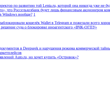
ректор по развитию той Lenta.ru, которой она никогда уже не бу
о», что Россельхозбанк будет лишь финансовым акционером ко
в Windows вообще?
1
заблокировали кошелёк Wallet в Telegram и пожелали всего хоро
 решение суда о блокировке иноагентского «ВЧК-ОГПУ»
 документов в Deepseek и нарушения режима коммерческой тайн
аркетплейсов
влений Auto.ru, но хочет купить «Островок»?