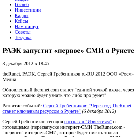
Госвеб
Инвестиции
Кадры
Кейсы
Нам пишут
Советы
Текучка
РАЭК запустит «первое» СМИ о Рунете
3 декабря 2012 в 18:45
theRunet, РАЭК, Сергей Гребенников
ru-RU
2012
ООО «Роем»
Медиа
Обновленный therunet.com станет "единой точкой входа, через
которую можно будет узнать что-либо про рунет"
Развитие событий:
Сергей Гребенников: "Через год TheRunet
станет ключевым ресурсом о Рунете"
(6 декабря 2012)
Сергей Гребенников сегодня
рассказал "Известиям"
о
готовящемся (пере)запуске интернет-СМИ TheRunet.com -
"первого" интернет-СМИ, которое будет писать только