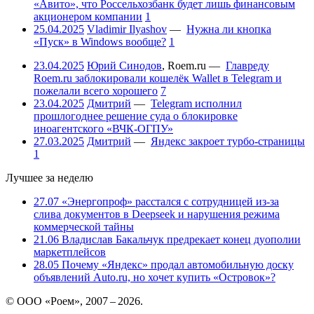
«Авито», что Россельхозбанк будет лишь финансовым
акционером компании
1
25.04.2025
Vladimir Ilyashov
—
Нужна ли кнопка
«Пуск» в Windows вообще?
1
23.04.2025
Юрий Синодов
,
Roem.ru
—
Главреду
Roem.ru заблокировали кошелёк Wallet в Telegram и
пожелали всего хорошего
7
23.04.2025
Дмитрий
—
Telegram исполнил
прошлогоднее решение суда о блокировке
иноагентского «ВЧК-ОГПУ»
27.03.2025
Дмитрий
—
Яндекс закроет турбо-страницы
1
Лучшее за неделю
27.07
«Энергопроф» расстался с сотрудницей из-за
слива документов в Deepseek и нарушения режима
коммерческой тайны
21.06
Владислав Бакальчук предрекает конец дуополии
маркетплейсов
28.05
Почему «Яндекс» продал автомобильную доску
объявлений Auto.ru, но хочет купить «Островок»?
© ООО «Роем», 2007 – 2026.