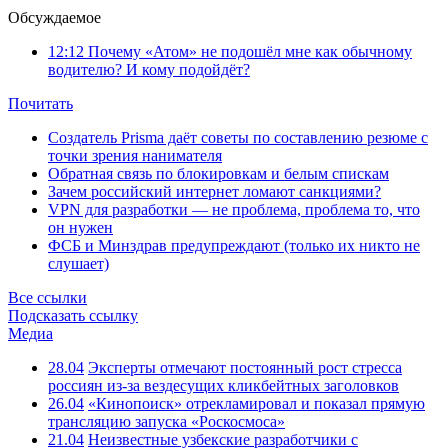
Обсуждаемое
12:12
Почему «Атом» не подошёл мне как обычному
водителю? И кому подойдёт?
Почитать
Создатель Prisma даёт советы по составлению резюме с
точки зрения нанимателя
Обратная связь по блокировкам и белым спискам
Зачем российский интернет ломают санкциями?
VPN для разработки — не проблема, проблема то, что
он нужен
ФСБ и Минздрав предупреждают (только их никто не
слушает)
Все ссылки
Подсказать ссылку
Медиа
28.04
Эксперты отмечают постоянный рост стресса
россиян из-за вездесущих кликбейтных заголовков
26.04
«Кинопоиск» отрекламировал и показал прямую
трансляцию запуска «Роскосмоса»
21.04
Неизвестные узбекские разработчики с