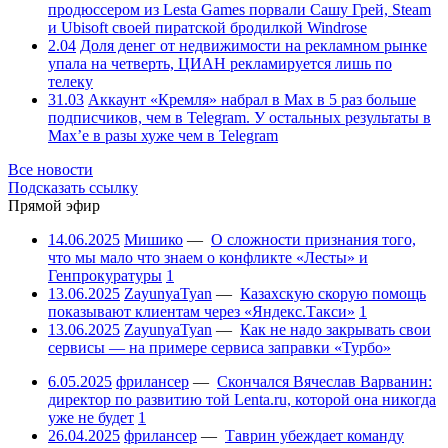
продюссером из Lesta Games порвали Сашу Грей, Steam
и Ubisoft своей пиратской бродилкой Windrose
2.04
Доля денег от недвижимости на рекламном рынке
упала на четверть, ЦИАН рекламируется лишь по
телеку
31.03
Аккаунт «Кремля» набрал в Max в 5 раз больше
подписчиков, чем в Telegram. У остальных результаты в
Max’е в разы хуже чем в Telegram
Все новости
Подсказать ссылку
Прямой эфир
14.06.2025
Мишико
—
О сложности признания того,
что мы мало что знаем о конфликте «Лесты» и
Генпрокуратуры
1
13.06.2025
ZayunyaTyan
—
Казахскую скорую помощь
показывают клиентам через «Яндекс.Такси»
1
13.06.2025
ZayunyaTyan
—
Как не надо закрывать свои
сервисы — на примере сервиса заправки «Турбо»
6.05.2025
фрилансер
—
Скончался Вячеслав Варванин:
директор по развитию той Lenta.ru, которой она никогда
уже не будет
1
26.04.2025
фрилансер
—
Таврин убеждает команду