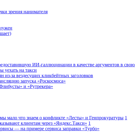
очки зрения нанимателя
 нужен
шает)
редоставившую ИИ-галлюцинации в качестве аргументов в свою
ы уехать на такси
ян из-за вездесущих кликбейтных заголовков
ансляцию запуска «Роскосмоса»
Флибусты» и «Рутрекера»
 мы мало что знаем о конфликте «Лесты» и Генпрокуратуры
1
казывают клиентам через «Яндекс.Такси»
1
сервисы — на примере сервиса заправки «Турбо»