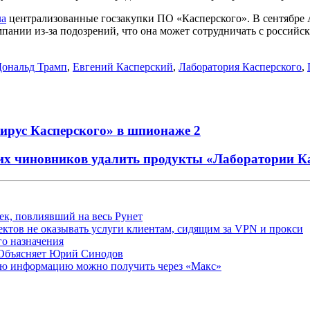
ла
централизованные госзакупки ПО «Касперского». В сентябр
мпании из-за подозрений, что она может сотрудничать с россий
Дональд Трамп
,
Евгений Касперский
,
Лаборатория Касперского
,
ирус Касперского» в шпионаже
2
их чиновников удалить продукты «Лаборатории К
ек, повлиявший на весь Рунет
ктов не оказывать услуги клиентам, сидящим за VPN и прокси
о назначения
 Объясняет Юрий Синодов
ую информацию можно получить через «Макс»