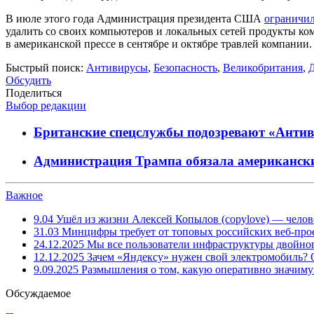
В июле этого года Администрация президента США
ограничи
удалить со своих компьютеров и локальных сетей продукты ко
в американской прессе в сентябре и октябре травлей компании.
Быстрый поиск:
Антивирусы
,
Безопасность
,
Великобритания
,
Обсудить
Поделиться
Выбор редакции
Британские спецслужбы подозревают «Антив
Администрация Трампа обязала американск
Важное
9.04
Ушёл из жизни Алексей Копылов (copylove) — челов
31.03
Минцифры требует от топовых российских веб-прое
24.12.2025
Мы все пользователи инфраструктуры двойног
12.12.2025
Зачем «Яндексу» нужен свой электромобиль?
9.09.2025
Размышления о том, какую оперативно значим
Обсуждаемое