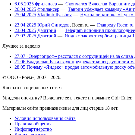
6.05.2025
фрилансер
—
Скончался Вячеслав Варванин: ди
26.04.2025
фрилансер
—
Таврин убеждает команду «Авит
25.04.2025
Vladimir Ilyashov
—
Нужна ли кнопка «Пуск» 
23.04.2025
Юрий Синодов
,
Roem.ru
—
Главреду Roem.ru 
23.04.2025
Дмитрий
—
Telegram исполнил прошлогоднее
27.03.2025
Дмитрий
—
Яндекс закроет турбо-страницы
1
Лучшее за неделю
27.07
«Энергопроф» расстался с сотрудницей из-за слива
21.06
Владислав Бакальчук предрекает конец дуополии м
28.05
Почему «Яндекс» продал автомобильную доску объя
© ООО «Роем», 2007 – 2026.
Roem.ru в социальных сетях:
Увидели опечатку? Выделите ее в тексте и нажмите Ctrl+Enter.
Материалы сайта предназначены для лиц старше 18 лет.
Условия использования сайта
Правила общения
Инфопартнёрство
Купить рекламу