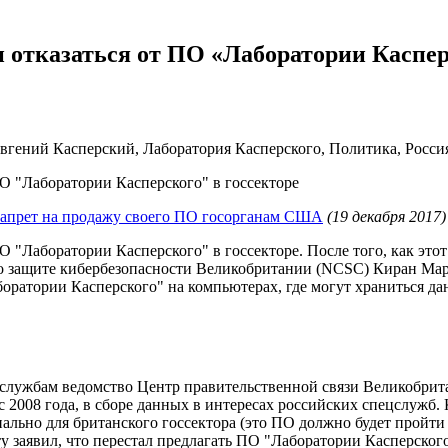
 отказаться от ПО «Лаборатории Каспер
Евгений Касперский, Лаборатория Касперского, Политика, Рос
О "Лаборатории Касперского" в госсекторе
 запрет на продажу своего ПО госорганам США
(19 декабря 2017)
 "Лаборатории Касперского" в госсекторе. После того, как это
о защите кибербезопасности Великобритании (NCSC) Киран Мар
оратории Касперского" на компьютерах, где могут храниться да
ецслужбам ведомство Центр правительственной связи Великобри
 с 2008 года, в сборе данных в интересах российских спецслужб
ально для британского госсектора (это ПО должно будет пройти
ту заявил, что перестал предлагать ПО "Лаборатории Касперског