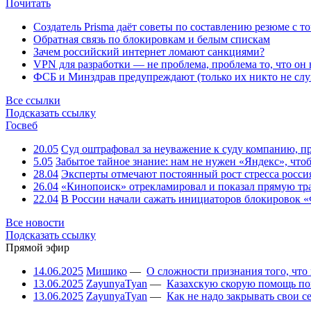
Почитать
Создатель Prisma даёт советы по составлению резюме с т
Обратная связь по блокировкам и белым спискам
Зачем российский интернет ломают санкциями?
VPN для разработки — не проблема, проблема то, что он
ФСБ и Минздрав предупреждают (только их никто не слу
Все ссылки
Подсказать ссылку
Госвеб
20.05
Суд оштрафовал за неуважение к суду компанию, п
5.05
Забытое тайное знание: нам не нужен «Яндекс», чтоб
28.04
Эксперты отмечают постоянный рост стресса росси
26.04
«Кинопоиск» отрекламировал и показал прямую тр
22.04
В России начали сажать инициаторов блокировок «
Все новости
Подсказать ссылку
Прямой эфир
14.06.2025
Мишико
—
О сложности признания того, что
13.06.2025
ZayunyaTyan
—
Казахскую скорую помощь по
13.06.2025
ZayunyaTyan
—
Как не надо закрывать свои 