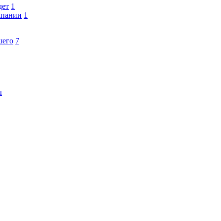
дет
1
мпании
1
шего
7
ы