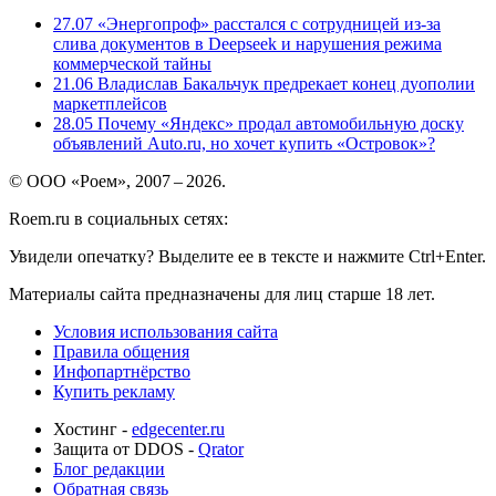
27.07
«Энергопроф» расстался с сотрудницей из-за
слива документов в Deepseek и нарушения режима
коммерческой тайны
21.06
Владислав Бакальчук предрекает конец дуополии
маркетплейсов
28.05
Почему «Яндекс» продал автомобильную доску
объявлений Auto.ru, но хочет купить «Островок»?
© ООО «Роем», 2007 – 2026.
Roem.ru в социальных сетях:
Увидели опечатку? Выделите ее в тексте и нажмите Ctrl+Enter.
Материалы сайта предназначены для лиц старше 18 лет.
Условия использования сайта
Правила общения
Инфопартнёрство
Купить рекламу
Хостинг -
edgecenter.ru
Защита от DDOS -
Qrator
Блог редакции
Обратная связь