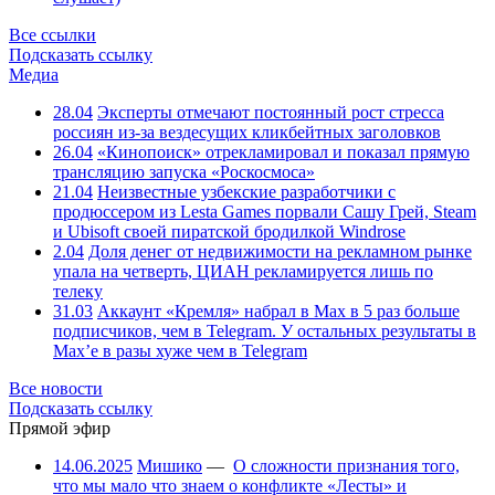
Все ссылки
Подсказать ссылку
Медиа
28.04
Эксперты отмечают постоянный рост стресса
россиян из-за вездесущих кликбейтных заголовков
26.04
«Кинопоиск» отрекламировал и показал прямую
трансляцию запуска «Роскосмоса»
21.04
Неизвестные узбекские разработчики с
продюссером из Lesta Games порвали Сашу Грей, Steam
и Ubisoft своей пиратской бродилкой Windrose
2.04
Доля денег от недвижимости на рекламном рынке
упала на четверть, ЦИАН рекламируется лишь по
телеку
31.03
Аккаунт «Кремля» набрал в Max в 5 раз больше
подписчиков, чем в Telegram. У остальных результаты в
Max’е в разы хуже чем в Telegram
Все новости
Подсказать ссылку
Прямой эфир
14.06.2025
Мишико
—
О сложности признания того,
что мы мало что знаем о конфликте «Лесты» и