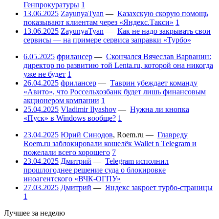
Генпрокуратуры
1
13.06.2025
ZayunyaTyan
—
Казахскую скорую помощь
показывают клиентам через «Яндекс.Такси»
1
13.06.2025
ZayunyaTyan
—
Как не надо закрывать свои
сервисы — на примере сервиса заправки «Турбо»
6.05.2025
фрилансер
—
Скончался Вячеслав Варванин:
директор по развитию той Lenta.ru, которой она никогда
уже не будет
1
26.04.2025
фрилансер
—
Таврин убеждает команду
«Авито», что Россельхозбанк будет лишь финансовым
акционером компании
1
25.04.2025
Vladimir Ilyashov
—
Нужна ли кнопка
«Пуск» в Windows вообще?
1
23.04.2025
Юрий Синодов
,
Roem.ru
—
Главреду
Roem.ru заблокировали кошелёк Wallet в Telegram и
пожелали всего хорошего
7
23.04.2025
Дмитрий
—
Telegram исполнил
прошлогоднее решение суда о блокировке
иноагентского «ВЧК-ОГПУ»
27.03.2025
Дмитрий
—
Яндекс закроет турбо-страницы
1
Лучшее за неделю