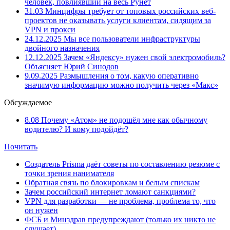
человек, повлиявший на весь Рунет
31.03
Минцифры требует от топовых российских веб-
проектов не оказывать услуги клиентам, сидящим за
VPN и прокси
24.12.2025
Мы все пользователи инфраструктуры
двойного назначения
12.12.2025
Зачем «Яндексу» нужен свой электромобиль?
Объясняет Юрий Синодов
9.09.2025
Размышления о том, какую оперативно
значимую информацию можно получить через «Макс»
Обсуждаемое
8.08
Почему «Атом» не подошёл мне как обычному
водителю? И кому подойдёт?
Почитать
Создатель Prisma даёт советы по составлению резюме с
точки зрения нанимателя
Обратная связь по блокировкам и белым спискам
Зачем российский интернет ломают санкциями?
VPN для разработки — не проблема, проблема то, что
он нужен
ФСБ и Минздрав предупреждают (только их никто не
слушает)