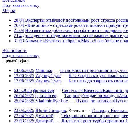
Все ссылки
Подсказать ссылку
Медиа
28.04
Эксперты отмечают постоянный рост стресса росси
26.04
«Кинопоиск» отрекламировал и показал прямую тр
21.04
Неизвестные узбекские разработчики с продюссером
2.04
Доля денег от недвижимости на рекламном рынке уп
31.03
Аккаунт «Кремля» набрал в Max в 5 раз больше подп
Все новости
Подсказать ссылку
Прямой эфир
14.06.2025
Мишико
—
О сложности признания того, что
13.06.2025
ZayunyaTyan
—
Казахскую скорую помощь по
13.06.2025
ZayunyaTyan
—
Как не надо закрывать свои 
6.05.2025
фрилансер
—
Скончался Вячеслав Варванин: ди
26.04.2025
фрилансер
—
Таврин убеждает команду «Авит
25.04.2025
Vladimir Ilyashov
—
Нужна ли кнопка «Пуск» 
23.04.2025
Юрий Синодов
,
Roem.ru
—
Главреду Roem.ru 
23.04.2025
Дмитрий
—
Telegram исполнил прошлогоднее
27.03.2025
Дмитрий
—
Яндекс закроет турбо-страницы
1