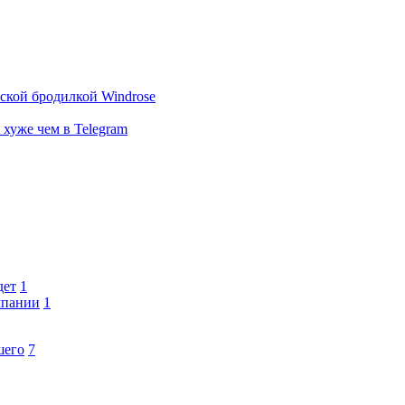
тской бродилкой Windrose
 хуже чем в Telegram
дет
1
мпании
1
шего
7