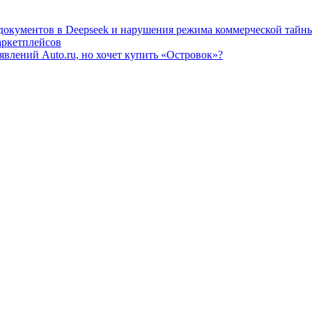
 документов в Deepseek и нарушения режима коммерческой тайн
аркетплейсов
влений Auto.ru, но хочет купить «Островок»?