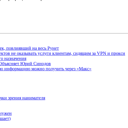
ек, повлиявший на весь Рунет
ктов не оказывать услуги клиентам, сидящим за VPN и прокси
о назначения
 Объясняет Юрий Синодов
ую информацию можно получить через «Макс»
очки зрения нанимателя
 нужен
шает)