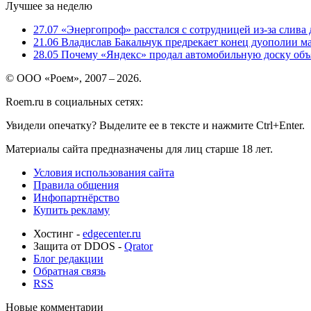
Лучшее за неделю
27.07
«Энергопроф» расстался с сотрудницей из-за слива
21.06
Владислав Бакальчук предрекает конец дуополии м
28.05
Почему «Яндекс» продал автомобильную доску объя
© ООО «Роем», 2007 – 2026.
Roem.ru в социальных сетях:
Увидели опечатку? Выделите ее в тексте и нажмите Ctrl+Enter.
Материалы сайта предназначены для лиц старше 18 лет.
Условия использования сайта
Правила общения
Инфопартнёрство
Купить рекламу
Хостинг -
edgecenter.ru
Защита от DDOS -
Qrator
Блог редакции
Обратная связь
RSS
Новые комментарии