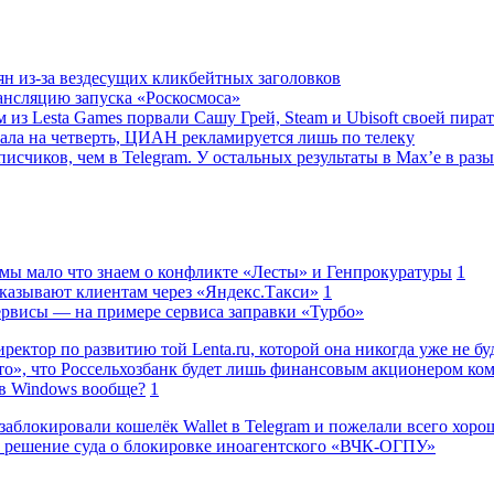
ян из-за вездесущих кликбейтных заголовков
ансляцию запуска «Роскосмоса»
 из Lesta Games порвали Сашу Грей, Steam и Ubisoft своей пира
ала на четверть, ЦИАН рекламируется лишь по телеку
исчиков, чем в Telegram. У остальных результаты в Max’е в разы
 мы мало что знаем о конфликте «Лесты» и Генпрокуратуры
1
казывают клиентам через «Яндекс.Такси»
1
сервисы — на примере сервиса заправки «Турбо»
ректор по развитию той Lenta.ru, которой она никогда уже не бу
о», что Россельхозбанк будет лишь финансовым акционером ко
в Windows вообще?
1
заблокировали кошелёк Wallet в Telegram и пожелали всего хоро
 решение суда о блокировке иноагентского «ВЧК-ОГПУ»