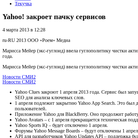
Текучка
Yahoo! закроет пачку сервисов
4 марта 2013 в 12:28
ru-RU
2013
ООО «Роем»
Медиа
Марисса Мейер (экс-гуглоид) ввела гуглополитику чистки акт
года.
Марисса Мейер (экс-гуглоид) ввела гуглополитику чистки акти
Новости СМИ2
Новости СМИ2
Yahoo Clues закроют 1 апреля 2013 года. Сервис был зап
SEO для анализа ключевых слов.
1 апреля подлежит закрытию Yahoo App Search. Это был 
пользователей.
Приложение Yahoo для BlackBerry. Оно продолжит работу 
Yahoo Avatars – с 1 апреля прекращается техническая под
Yahoo Sports IQ – будет отключено 1 апреля.
Форумы Yahoo Message Boards – будут отключены 1 апреля
API для разработчиков Yahoo Updates API – поддержка бу