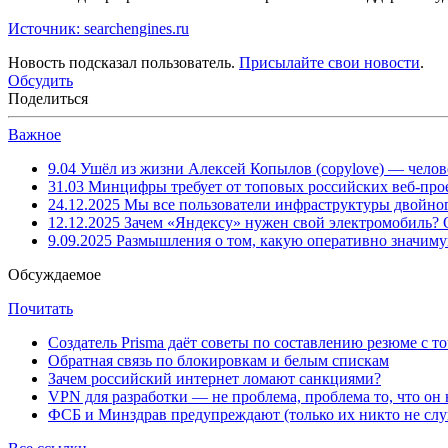
Источник: searchengines.ru
Новость подсказал пользователь.
Присылайте свои новости
.
Обсудить
Поделиться
Важное
9.04
Ушёл из жизни Алексей Копылов (copylove) — челов
31.03
Минцифры требует от топовых российских веб-прое
24.12.2025
Мы все пользователи инфраструктуры двойног
12.12.2025
Зачем «Яндексу» нужен свой электромобиль?
9.09.2025
Размышления о том, какую оперативно значим
Обсуждаемое
Почитать
Создатель Prisma даёт советы по составлению резюме с т
Обратная связь по блокировкам и белым спискам
Зачем российский интернет ломают санкциями?
VPN для разработки — не проблема, проблема то, что он
ФСБ и Минздрав предупреждают (только их никто не слу