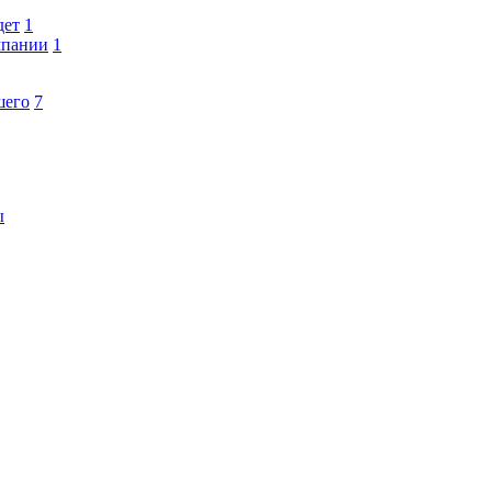
дет
1
мпании
1
шего
7
ы