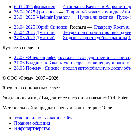
6.05.2025
фрилансер
—
Скончался Вячеслав Варванин: ди
26.04.2025
фрилансер
—
Таврин убеждает команду «Авит
25.04.2025
Vladimir Ilyashov
—
Нужна ли кнопка «Пуск» 
23.04.2025
Юрий Синодов
,
Roem.ru
—
Главреду Roem.ru 
23.04.2025
Дмитрий
—
Telegram исполнил прошлогоднее
27.03.2025
Дмитрий
—
Яндекс закроет турбо-страницы
1
Лучшее за неделю
27.07
«Энергопроф» расстался с сотрудницей из-за слива
21.06
Владислав Бакальчук предрекает конец дуополии м
28.05
Почему «Яндекс» продал автомобильную доску объя
© ООО «Роем», 2007 – 2026.
Roem.ru в социальных сетях:
Увидели опечатку? Выделите ее в тексте и нажмите Ctrl+Enter.
Материалы сайта предназначены для лиц старше 18 лет.
Условия использования сайта
Правила общения
Инфопартнёрство