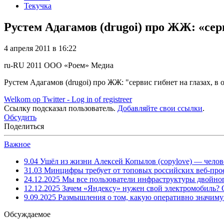
Текучка
Рустем Адагамов (drugoi) про ЖЖ: «серв
4 апреля 2011 в 16:22
ru-RU
2011
ООО «Роем»
Медиа
Рустем Адагамов (drugoi) про ЖЖ: "сервис гибнет на глазах, в о
Welkom op Twitter - Log in of registreer
Ссылку подсказал пользователь.
Добавляйте свои ссылки
.
Обсудить
Поделиться
Важное
9.04
Ушёл из жизни Алексей Копылов (copylove) — челов
31.03
Минцифры требует от топовых российских веб-прое
24.12.2025
Мы все пользователи инфраструктуры двойног
12.12.2025
Зачем «Яндексу» нужен свой электромобиль?
9.09.2025
Размышления о том, какую оперативно значим
Обсуждаемое