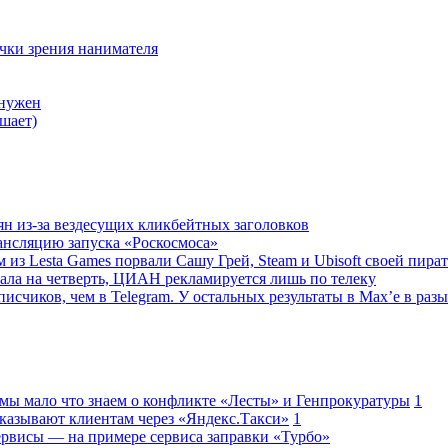
очки зрения нанимателя
 нужен
шает)
ян из-за вездесущих кликбейтных заголовков
ансляцию запуска «Роскосмоса»
 из Lesta Games порвали Сашу Грей, Steam и Ubisoft своей пира
ала на четверть, ЦИАН рекламируется лишь по телеку
исчиков, чем в Telegram. У остальных результаты в Max’е в разы
 мы мало что знаем о конфликте «Лесты» и Генпрокуратуры
1
казывают клиентам через «Яндекс.Такси»
1
сервисы — на примере сервиса заправки «Турбо»