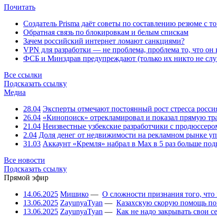
Почитать
Создатель Prisma даёт советы по составлению резюме с т
Обратная связь по блокировкам и белым спискам
Зачем российский интернет ломают санкциями?
VPN для разработки — не проблема, проблема то, что он
ФСБ и Минздрав предупреждают (только их никто не слу
Все ссылки
Подсказать ссылку
Медиа
28.04
Эксперты отмечают постоянный рост стресса росси
26.04
«Кинопоиск» отрекламировал и показал прямую тр
21.04
Неизвестные узбекские разработчики с продюссером
2.04
Доля денег от недвижимости на рекламном рынке уп
31.03
Аккаунт «Кремля» набрал в Max в 5 раз больше подп
Все новости
Подсказать ссылку
Прямой эфир
14.06.2025
Мишико
—
О сложности признания того, что
13.06.2025
ZayunyaTyan
—
Казахскую скорую помощь по
13.06.2025
ZayunyaTyan
—
Как не надо закрывать свои 