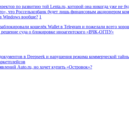
ректор по развитию той Lenta.ru, которой она никогда уже не бу
о», что Россельхозбанк будет лишь финансовым акционером ко
в Windows вообще?
1
заблокировали кошелёк Wallet в Telegram и пожелали всего хоро
 решение суда о блокировке иноагентского «ВЧК-ОГПУ»
 документов в Deepseek и нарушения режима коммерческой тайн
аркетплейсов
влений Auto.ru, но хочет купить «Островок»?