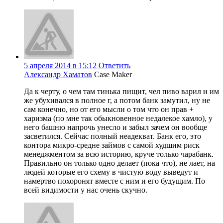
5 апреля 2014 в 15:12
Ответить
Александр Хаматов
Case Maker
Да к черту, о чем там тинька пищит, чел пиво варил и им
же убухивался в полное г, а потом банк замутил, ну не
сам конечно, но от его мысли о том что он прав +
харизма (по мне так обыкновенное недалекое хамло), у
него башню напрочь унесло и забыл зачем он вообще
засветился. Сейчас полный неадекват. Банк его, это
контора микро-средне займов с самой худшим риск
менеджментом за всю историю, круче только чарабанк.
Правильно он только одно делает (пока что), не лает, на
людей которые его схему в чистую воду выведут и
намертво похоронят вместе с ним и его будущим. По
всей видимости у нас очень скучно.