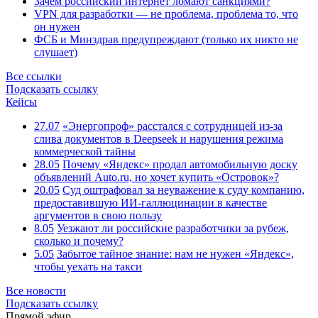
Зачем российский интернет ломают санкциями?
VPN для разработки — не проблема, проблема то, что
он нужен
ФСБ и Минздрав предупреждают (только их никто не
слушает)
Все ссылки
Подсказать ссылку
Кейсы
27.07
«Энергопроф» расстался с сотрудницей из-за
слива документов в Deepseek и нарушения режима
коммерческой тайны
28.05
Почему «Яндекс» продал автомобильную доску
объявлений Auto.ru, но хочет купить «Островок»?
20.05
Суд оштрафовал за неуважение к суду компанию,
предоставившую ИИ-галлюцинации в качестве
аргументов в свою пользу
8.05
Уезжают ли российские разработчики за рубеж,
сколько и почему?
5.05
Забытое тайное знание: нам не нужен «Яндекс»,
чтобы уехать на такси
Все новости
Подсказать ссылку
Прямой эфир