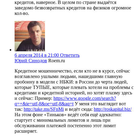
кредитов, наверное. В целом по стране выдаётся
заведомо безвозвратных кредитов на физиков огромное
кол-во.
6 апреля 2014 в 21:00
Ответить
Юрий Синодов
Roem.ru
Кредитное мошенничество, если кто не в курсе, сейчас
возглавлено ушлыми людьми, нашедшими главную
пробоину в модели с НБКИ: в России до черта людей,
которые ТУПЫЕ, которые плевать хотели на проблемы с
кредитами и кредитной историей, но хотят плазму здесь
и сейчас: Пример:
https://www.google.com/search?
q=+&ie=utf-8&oe=utf-8&aq=t
У меня это выглядит вот
так:
http://take.ms/SFnMi
и ведёт сюда:
http://roskapital.biz/
На этом фоне «Тиньков» ведёт себя ещё адекватно:
стартует с минимальных лимитов и лишь при
обслуживании платежей постепенно этот лимит
расширяет.