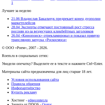
1
Лучшее за неделю
21.06
Владислав Бакальчук предрекает конец дуополии
маркетплейсов
28.04
Эксперты отмечают постоянный рост стресса
россиян из-за вездесущих кликбейтных заголовков
26.04
«Кинопоиск» отрекламировал и показал прямую
трансляцию запуска «Роскосмоса»
© ООО «Роем», 2007 – 2026.
Roem.ru в социальных сетях:
Увидели опечатку? Выделите ее в тексте и нажмите Ctrl+Enter.
Материалы сайта предназначены для лиц старше 18 лет.
Условия использования сайта
Правила общения
Инфопартнёрство
Купить рекламу
Хостинг -
edgecenter.ru
Защита от DDOS -
Qrator