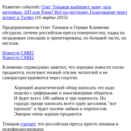
Развитие событий:
Олег Тиньков выбирает: кому дать
интервью, ЦП или Роем? Всё по-честному. Голосование через
ретвит в Twitter
(16 марта 2015)
Предприниматели Олег Тиньков и Герман Клименко
обсудили, почему российская пресса поверхностна, падка на
нездоровые сенсации и ориентирована, по большей части, на
негатив.
Новости СМИ2
Новости СМИ2
Клименко справедливо заметил, что хорошие новости плохо
продаются, получают низкий отклик читателей и не
самораспространяются через соцсети:
Хороший аналитический обзор написать это надо
неделю с циферьками и ньюсмекерами общаться.
И будет всего 100 лайков и три перепоста. Но
гораздо проще написать всего один заголовок "все
пропало" и будет тысячи лайков и перепостов.
Эмоции очень хорошо продаются
Тиньков
считает
, что российская пресса просто ленивая и
недофинансирована: