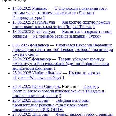
14.06.2025
Мишико
—
О сложности признания того,
что мы мало что знаем о конфликте «Лесты» и
Генпрокуратуры
1
13.06.2025
ZayunyaTyan
—
Казахскую скорую помощь
показывают клиентам через «Яндекс.Такси»
1
13.06.2025
ZayunyaTyan
—
Как не надо закрывать свои
сервисы — на примере сервиса заправки «Турбо»
6.05.2025
фрилансер
—
Скончался Вячеслав Варванин:
директор по развитию той Lenta.ru, которой она никогда
уже не будет
1
26.04.2025
фрилансер
—
Таврин убеждает команду
«Авито», что Россельхозбанк будет лишь финансовым
акционером компании
1
25.04.2025
Vladimir Ilyashov
—
Нужна ли кнопка
«Пуск» в Windows вообще?
1
23.04.2025
Юрий Синодов
,
Roem.ru
—
Главреду
Roem.ru заблокировали кошелёк Wallet в Telegram и
пожелали всего хорошего
7
23.04.2025
Дмитрий
—
Telegram исполнил
прошлогоднее решение суда о блокировке
иноагентского «ВЧК-ОГПУ»
27.03.2025
Дмитрий
—
Яндекс закроет турбо-страницы