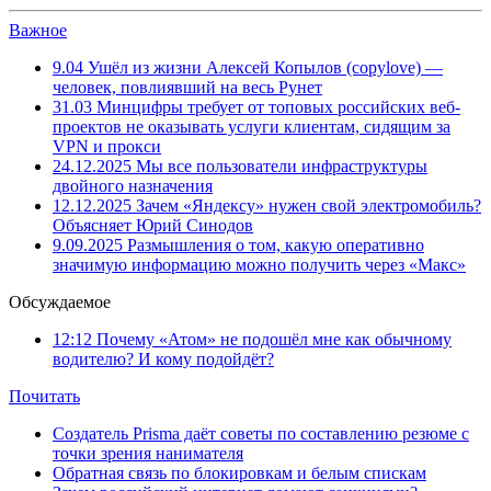
Важное
9.04
Ушёл из жизни Алексей Копылов (copylove) —
человек, повлиявший на весь Рунет
31.03
Минцифры требует от топовых российских веб-
проектов не оказывать услуги клиентам, сидящим за
VPN и прокси
24.12.2025
Мы все пользователи инфраструктуры
двойного назначения
12.12.2025
Зачем «Яндексу» нужен свой электромобиль?
Объясняет Юрий Синодов
9.09.2025
Размышления о том, какую оперативно
значимую информацию можно получить через «Макс»
Обсуждаемое
12:12
Почему «Атом» не подошёл мне как обычному
водителю? И кому подойдёт?
Почитать
Создатель Prisma даёт советы по составлению резюме с
точки зрения нанимателя
Обратная связь по блокировкам и белым спискам