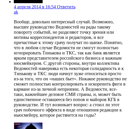
4 апреля 2014 в 16:54
Ответить
ak
Вообще, довольно интересный случай. Возможно,
высшее руководство Ведомостей на рады такому
повороту событий, не разделяют точку зрения или
мотивы корреспондентов и редакторов, и все
причастные к этому срачу получат по шапке. Понятно,
что в любом случае Ведомости не смогут полностью
игнорировать Тинькова и ТКС, так как банк является
ярким представителем российского бизнеса и важным
нюсмейкером. С другой стороны, внутри коллектива
Ведомостей наверняка есть некоторая солидарность и к
Тинькову и ТКС люди начнут хуже относиться просто
из-за того, что он «наших бьет». Никакое руководство не
сможет полностью контролировать и искоренить фиги в
кармане из-за личной неприязни. А Ведомости, все-
таки, важнейшее деловое СМИ страны, и, может быть
единственное оставшееся без попов и майоров КГБ в
руководстве. И тут возникает вопрос: а стоил ли этот
срач побочного эффекта в виде отношения редакции к
ньюсмейеру, которое растянется на годы?