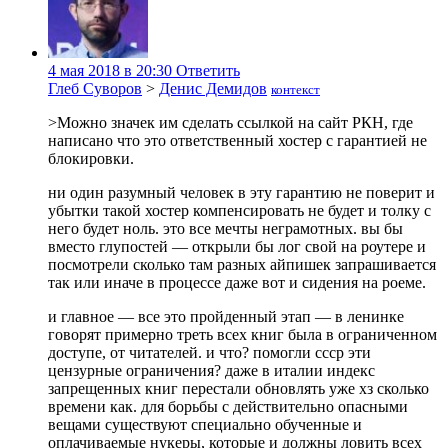
4 мая 2018 в 20:30
Ответить
Глеб Суворов
>
Денис Демидов
контекст
>Можно значек им сделать ссылкой на сайт РКН, где
написано что это ответственный хостер с гарантией не
блокировки.
ни один разумный человек в эту гарантию не поверит и
убытки такой хостер компенсировать не будет и толку с
него будет ноль. это все мечты неграмотных. вы бы
вместо глупостей — открыли бы лог свой на роутере и
посмотрели сколько там разных айпишек запрашивается
так или иначе в процессе даже вот и сидения на роеме.
и главное — все это пройденный этап — в ленинке
говорят примерно треть всех книг была в ограниченном
доступе, от читателей. и что? помогли ссср эти
цензурные ограничения? даже в италии индекс
запрещенных книг перестали обновлять уже хз сколько
времени как. для борьбы с действительно опасными
вещами существуют специально обученные и
оплачиваемые нукеры, которые и должны ловить всех