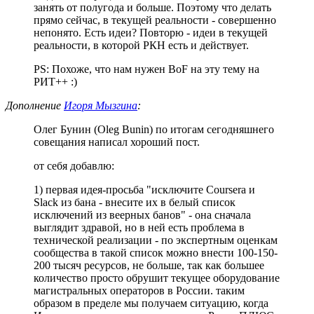
занять от полугода и больше. Поэтому что делать
прямо сейчас, в текущей реальности - совершенно
непонято. Есть идеи? Повторю - идеи в текущей
реальности, в которой РКН есть и действует.
PS: Похоже, что нам нужен BoF на эту тему на
РИТ++ :)
Дополнение
Игоря Мызгина
:
Олег Бунин (Oleg Bunin) по итогам сегодняшнего
совещания написал хороший пост.
от себя добавлю:
1) первая идея-просьба "исключите Coursera и
Slack из бана - внесите их в белый список
исключений из веерных банов" - она сначала
выглядит здравой, но в ней есть проблема в
технической реализации - по экспертным оценкам
сообщества в такой список можно внести 100-150-
200 тысяч ресурсов, не больше, так как большее
количество просто обрушит текущее оборудование
магистральных операторов в России. таким
образом в пределе мы получаем ситуацию, когда