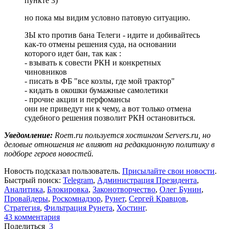
пункте 3)
но пока мы видим условно патовую ситуацию.
ЗЫ кто против бана Телеги - идите и добивайтесь
как-то отмены решения суда, на основании
которого идет бан, так как :
- взывать к совести РКН и конкретных
чиновников
- писать в ФБ "все козлы, где мой трактор"
- кидать в окошки бумажные самолетики
- прочие акции и перфомансы
они не приведут ни к чему, а вот только отмена
судебного решения позволит РКН остановиться.
Уведомление:
Roem.ru пользуется хостингом Servers.ru, но
деловые отношения не влияют на редакционную политику в
подборе героев новостей.
Новость подсказал пользователь.
Присылайте свои новости
.
Быстрый поиск:
Telegram
,
Администрация Президента
,
Аналитика
,
Блокировка
,
Законотворчество
,
Олег Бунин
,
Провайдеры
,
Роскомнадзор
,
Рунет
,
Сергей Кравцов
,
Стратегия
,
Фильтрация Рунета
,
Хостинг
.
43
комментария
Поделиться
3