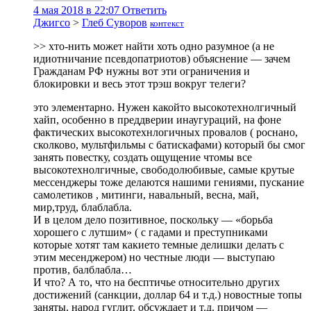
4 мая 2018 в 22:07
Ответить
Джигсо
>
Глеб Суворов
контекст
>> хто-нить может найти хоть одно разумное (а не
идиотничание псевдопатриотов) объяснение — зачем
Гражданам РФ нужны вот эти ограничения и
блокировки и весь этот трэш вокруг телеги?
это элементарно. Нужен какойто высокотехнолгичный
хайп, особенно в преддверии инаугураций, на фоне
фактических высокотехнлогичных провалов ( роснано,
сколково, мультфильмы с батискафами) который бы смог
занять повестку, создать ощущение чтомы все
высокотехнолгичные, свободолюбивые, самые крутые
мессенджеры тоже делаются нашими гениями, пускание
самолетиков , митинги, навальный, весна, май,
мир,труд, блаблабла.
И в целом дело позитивное, поскольку — «борьба
хорошего с лутшим» ( с гадами и преступниками
которые хотят там какието темные делишки делать с
этим месенджером) но честные люди — выступаю
против, балблабла…
И что? А то, что на бесптичье относительно других
достижений (санкции, доллар 64 и т.д.) новостные топы
заняты, народ гуглит, обсуждает и т.д. причом —