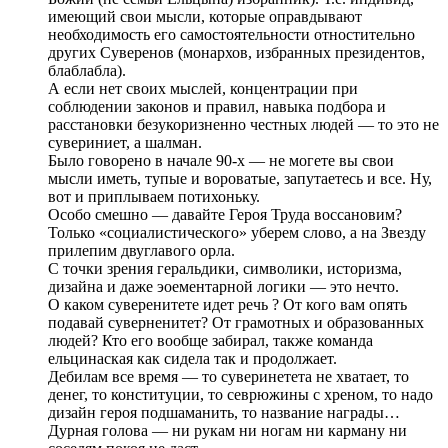
имеющий свои мысли, которые оправдывают
необходимость его самостоятельности отностительно
других Суверенов (монархов, избранных президентов,
блаблабла).
А если нет своих мыслей, концентрации при
соблюдении законов и правил, навыка подбора и
расстановки безукоризненно честных людей — то это не
сувериниет, а шалман.
Было говорено в начале 90-х — не могете вы свои
мысли иметь, тупые и вороватые, запутаетесь и все. Ну,
вот и приплываем потихоньку.
Особо смешно — давайте Героя Труда воссановим?
Только «социалистического» уберем слово, а на Звезду
прилепим двуглавого орла.
С точки зрения геральдики, символики, историзма,
дизайна и даже эоементарной логики — это нечто.
О каком суверенитете идет речь ? От кого вам опять
подавай суверненитет? От грамотных и образованных
людей? Кто его вообще забирал, также команда
ельцинаская как сидела так и продолжает.
Дебилам все время — то суверинетета не хватает, то
денег, то конституции, то севрюжины с хреном, то надо
дизайн героя подшаманить, то название награды…
Дурная голова — ни рукам ни ногам ни карману ни