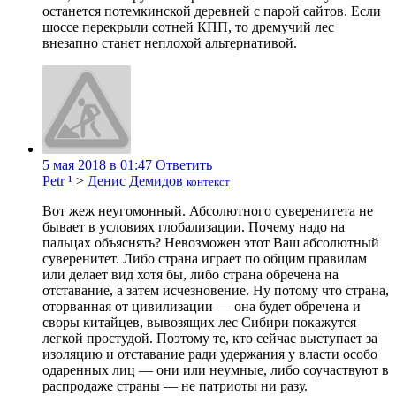
останется потемкинской деревней с парой сайтов. Если
шоссе перекрыли сотней КПП, то дремучий лес
внезапно станет неплохой альтернативой.
5 мая 2018 в 01:47
Ответить
Petr ¹
>
Денис Демидов
контекст
Вот жеж неугомонный. Абсолютного суверенитета не
бывает в условиях глобализации. Почему надо на
пальцах объяснять? Невозможен этот Ваш абсолютный
суверенитет. Либо страна играет по общим правилам
или делает вид хотя бы, либо страна обречена на
отставание, а затем исчезновение. Ну потому что страна,
оторванная от цивилизации — она будет обречена и
своры китайцев, вывозящих лес Сибири покажутся
легкой простудой. Поэтому те, кто сейчас выступает за
изоляцию и отставание ради удержания у власти особо
одаренных лиц — они или неумные, либо соучаствуют в
распродаже страны — не патриоты ни разу.