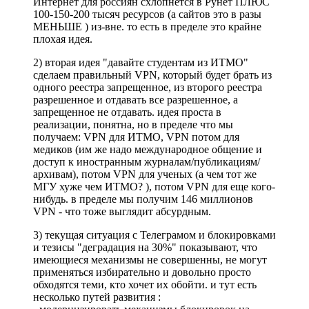
Интернет для россиян схлопнется в Рунет ПЛЮС
100-150-200 тысяч ресурсов (а сайтов это в разы
МЕНЬШЕ ) из-вне. то есть в пределе это крайне
плохая идея.
2) вторая идея "давайте студентам из ИТМО"
сделаем правильный VPN, который будет брать из
одного реестра запрещенное, из второго реестра
разрешенное и отдавать все разрешенное, а
запрещенное не отдавать. идея проста в
реализации, понятна, но в пределе что мы
получаем: VPN для ИТМО, VPN потом для
медиков (им же надо международное общение и
доступ к иностранным журналам/публикациям/
архивам), потом VPN для ученых (а чем тот же
МГУ хуже чем ИТМО? ), потом VPN для еще кого-
нибудь. в пределе мы получим 146 миллионов
VPN - что тоже выглядит абсурдным.
3) текущая ситуация с Телеграмом и блокировками
и тезисы "деградация на 30%" показывают, что
имеющиеся механизмы не совершенны, не могут
применяться избирательно и довольно просто
обходятся теми, кто хочет их обойти. и тут есть
несколько путей развития :