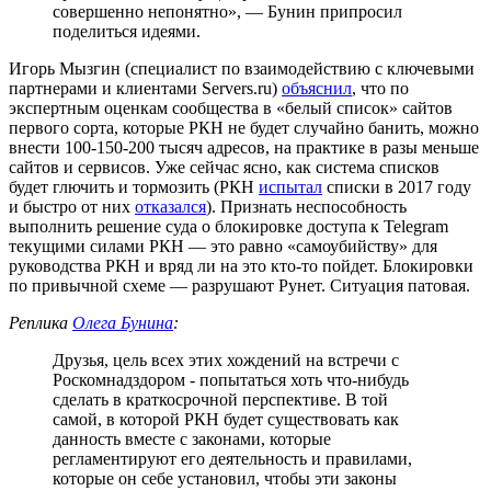
совершенно непонятно», — Бунин припросил
поделиться идеями.
Игорь Мызгин (специалист по взаимодействию с ключевыми
партнерами и клиентами Servers.ru)
объяснил
, что по
экспертным оценкам сообщества в «белый список» сайтов
первого сорта, которые РКН не будет случайно банить, можно
внести 100-150-200 тысяч адресов, на практике в разы меньше
сайтов и сервисов. Уже сейчас ясно, как система списков
будет глючить и тормозить (РКН
испытал
списки в 2017 году
и быстро от них
отказался
). Признать неспособность
выполнить решение суда о блокировке доступа к Telegram
текущими силами РКН — это равно «самоубийству» для
руководства РКН и вряд ли на это кто-то пойдет. Блокировки
по привычной схеме — разрушают Рунет. Ситуация патовая.
Реплика
Олега Бунина
:
Друзья, цель всех этих хождений на встречи с
Роскомнадздором - попытаться хоть что-нибудь
сделать в краткосрочной перспективе. В той
самой, в которой РКН будет существовать как
данность вместе с законами, которые
регламентируют его деятельность и правилами,
которые он себе установил, чтобы эти законы