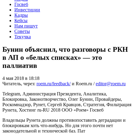
Госвеб
Инвестиции
Кадры
Кейсы
Нам пишут
Советы
Текучка
Бунин объяснил, что разговоры с РКН
в АП о «белых списках» — это
паллиатив
4 мая 2018 в 18:18
Читатель, через:
roem.ru/feedback/
и Roem.ru /
editor@roem.ru
Telegram, Администрация Президента, Аналитика,
Блокировка, Законотворчество, Олег Бунин, Провайдеры,
Роскомнадзор, Рунет, Сергей Кравцов, Стратегия, Фильтрация
Рунета, Хостинг
ru-RU
2018
ООО «Роем»
Госвеб
Владельцы Рунета должны противопоставить деградации и
блокировкам хоть что-нибудь. Но для этого почти нет
законодательной и технической баз. Пат