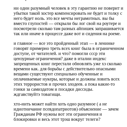
ни один разумный человек в эту гарантию не поверит и
убытки такой хостер компенсировать не будет и толку с
него будет ноль. это все мечты неграмотных. вы бы
вместо глупостей — открыли бы лог свой на роутере и
посмотрели сколько там разных айпишек запрашивается
так или иначе в процессе даже вот и сидения на роеме.
и главное — все это пройденный этап — в ленинке
говорят примерно треть всех книг была в ограниченном
доступе, от читателей. и что? помогли ссср эти
цензурные ограничения? даже в италии индекс
запрещенных книг перестали обновлять уже хз сколько
времени как. для борьбы с действительно опасными
вещами существуют специально обученные и
оплачиваемые нукеры, которые и должны ловить всех
этих террористов и прочих злодеев. а пока какие-то
гонки за самиздатом и посадки диссиды.
ждгавствуйтэ товагищи.
хто-нить может найти хоть одно разумное ( а не
идиотничание псевдопатриотов) объяснение — зачем
Гражданам РФ нужны вот эти ограничения и
блокировки и весь этот трэш вокруг телеги?