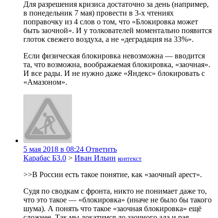
Для разрешения кризиса достаточно за день (например,
в понедельник 7 мая) провести в 3-х чтениях
поправочку из 4 слов о том, что «Блокировка может
быть заочной». И у толкователей моментально появится
глоток свежего воздуха, а не «деградация на 33%».
Если физическая блокировка невозможна — вводится
та, что возможна, воображаемая блокировка, «заочная».
И все рады. И не нужно даже «Яндекс» блокировать с
«Амазоном».
5 мая 2018 в 08:24
Ответить
Карабас Б3.0
>
Иван Ильин
контекст
>>В России есть такое понятие, как «заочный арест».
Судя по сводкам с фронта, никто не понимает даже то,
что это такое — «блокировка» (иначе не было бы такого
шума). А понять что такое «заочная блокировка» ещё
сложнее. Так мы докатимся до заочного ада и рая.