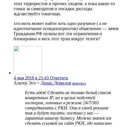
этих террористов и прочих злодеев. а пока какие-то
гонки за самиздатом и посадки диссиды.
ждгавствуйтэ товагищи.
хто-нить может найти хоть одно разумное ( а не
идиотничание псевдопатриотов) объяснение — зачем
Гражданам РФ нужны вот эти ограничения и
блокировки и весь этот трэш вокруг телеги?
4 мая 2018 в 21:43
Ответить
Альтер Эго
>
Денис Демидов
контекст
Есть идея! Сделать не только белый список
конкретных IP, но и целых подсетей
хостеров, готовых в режиме 24/7/365
сотрудничать с РКН. Они в своей рекламе
так и будут писать: хостинг у нас —
гарантия вашему бизнесу. Можно значек им
сделать ссылкой на сайт РКН, где написано