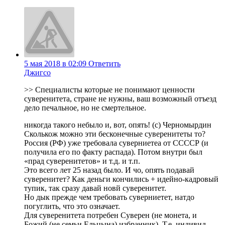
5 мая 2018 в 02:09
Ответить
Джигсо
>> Специалисты которые не понимают ценности
суверенитета, стране не нужны, ваш возможный отъезд
дело печальное, но не смертельное.
никогда такого небыло и, вот, опять! (с) Черномырдин
Сколькож можно эти бесконечные суверенитеты то?
Россия (РФ) уже требовала суверниетеа от ССССР (и
получила его по факту распада). Потом внутри был
«прад суверенитетов» и т.д. и т.п.
Это всего лет 25 назад было. И чо, опять подавай
суверенитет? Как деньги кончились + идейно-кадровый
тупик, так сразу давай новй суверенитет.
Но дык прежде чем требовать суверниетет, натдо
погуглить, что это означает.
Для суверенитета потребен Суверен (не монета, и
Божий (не семьи Ельцына) избранник). Т.е. индивид,