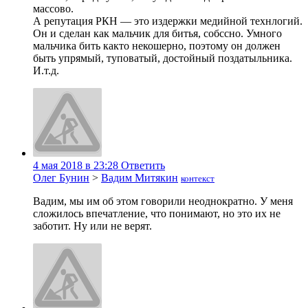
массово.
А репутация РКН — это издержки медийной технлогий.
Он и сделан как мальчик для битья, собссно. Умного
мальчика бить както некошерно, поэтому он должен
быть упрямый, туповатый, достойный поздатыльника.
И.т.д.
4 мая 2018 в 23:28
Ответить
Олег Бунин
>
Вадим Митякин
контекст
Вадим, мы им об этом говорили неоднократно. У меня
сложилось впечатление, что понимают, но это их не
заботит. Ну или не верят.