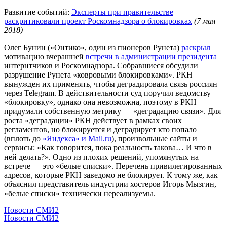
Развитие событий:
Эксперты при правительстве
раскритиковали проект Роскомнадзора о блокировках
(7 мая
2018)
Олег Бунин («Онтико», один из пионеров Рунета)
раскрыл
мотивацию вчерашней
встречи в администрации президента
интернтчиков и Роскомнадзора. Собравшиеся обсудили
разрушение Рунета «ковровыми блокировками». РКН
вынужден их применять, чтобы деградировала связь россиян
через Telegram. В действительности суд поручил ведомству
«блокировку», однако она невозможна, поэтому в РКН
придумали собственную метрику — «деградацию связи». Для
роста «деградации» РКН действует в рамках своих
регламентов, но блокируется и деградирует кто попало
(вплоть до
«Яндекса» и Mail.ru
), произвольные сайты и
сервисы: «Как говорится, пока реальность такова… И что в
ней делать?». Одно из плохих решений, упомянутых на
встрече — это «белые списки». Перечень привилегированных
адресов, которые РКН заведомо не блокирует. К тому же, как
объяснил представитель индустрии хостеров Игорь Мызгин,
«белые списки» технически нереализуемы.
Новости СМИ2
Новости СМИ2