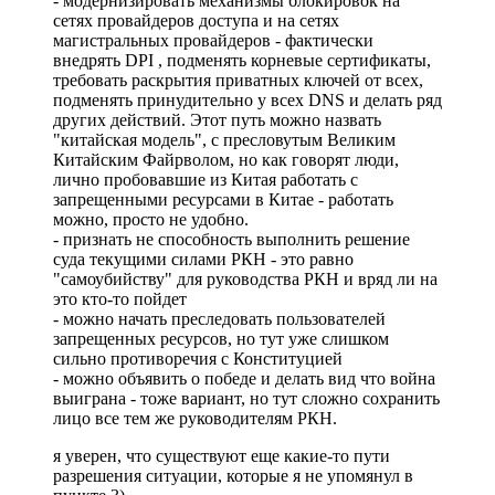
- модернизировать механизмы блокировок на
сетях провайдеров доступа и на сетях
магистральных провайдеров - фактически
внедрять DPI , подменять корневые сертификаты,
требовать раскрытия приватных ключей от всех,
подменять принудительно у всех DNS и делать ряд
других действий. Этот путь можно назвать
"китайская модель", с пресловутым Великим
Китайским Файрволом, но как говорят люди,
лично пробовавшие из Китая работать с
запрещенными ресурсами в Китае - работать
можно, просто не удобно.
- признать не способность выполнить решение
суда текущими силами РКН - это равно
"самоубийству" для руководства РКН и вряд ли на
это кто-то пойдет
- можно начать преследовать пользователей
запрещенных ресурсов, но тут уже слишком
сильно противоречия с Конституцией
- можно объявить о победе и делать вид что война
выиграна - тоже вариант, но тут сложно сохранить
лицо все тем же руководителям РКН.
я уверен, что существуют еще какие-то пути
разрешения ситуации, которые я не упомянул в