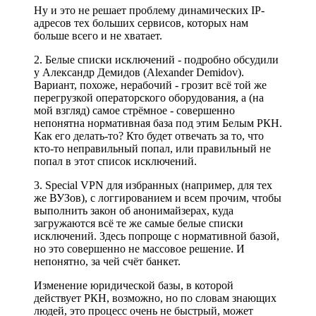
Ну и это не решает проблему динамических IP-
адресов тех больших сервисов, которых нам
больше всего и не хватает.
2. Белые списки исключений - подробно обсудили
у Александр Демидов (Alexander Demidov).
Вариант, похоже, нерабочий - грозит всё той же
перегрузкой операторского оборудования, а (на
мой взгляд) самое стрёмное - совершенно
непонятна нормативная база под этим Белым РКН.
Как его делать-то? Кто будет отвечать за то, что
кто-то неправильный попал, или правильный не
попал в этот список исключений.
3. Special VPN для избранных (например, для тех
же ВУЗов), с логгированием и всем прочим, чтобы
выполнить закон об анонимайзерах, куда
загружаются всё те же самые белые списки
исключений. Здесь попроще с нормативной базой,
но это совершенно не массовое решение. И
непонятно, за чей счёт банкет.
Изменение юридической базы, в которой
действует РКН, возможно, но по словам знающих
людей, это процесс очень не быстрый, может