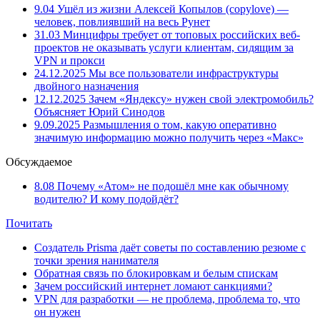
9.04
Ушёл из жизни Алексей Копылов (copylove) —
человек, повлиявший на весь Рунет
31.03
Минцифры требует от топовых российских веб-
проектов не оказывать услуги клиентам, сидящим за
VPN и прокси
24.12.2025
Мы все пользователи инфраструктуры
двойного назначения
12.12.2025
Зачем «Яндексу» нужен свой электромобиль?
Объясняет Юрий Синодов
9.09.2025
Размышления о том, какую оперативно
значимую информацию можно получить через «Макс»
Обсуждаемое
8.08
Почему «Атом» не подошёл мне как обычному
водителю? И кому подойдёт?
Почитать
Создатель Prisma даёт советы по составлению резюме с
точки зрения нанимателя
Обратная связь по блокировкам и белым спискам
Зачем российский интернет ломают санкциями?
VPN для разработки — не проблема, проблема то, что
он нужен