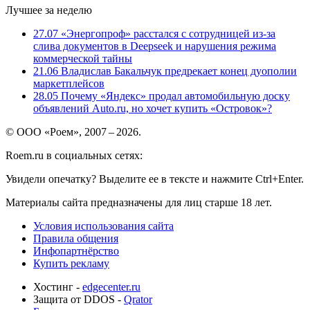
Лучшее за неделю
27.07
«Энергопроф» расстался с сотрудницей из-за
слива документов в Deepseek и нарушения режима
коммерческой тайны
21.06
Владислав Бакальчук предрекает конец дуополии
маркетплейсов
28.05
Почему «Яндекс» продал автомобильную доску
объявлений Auto.ru, но хочет купить «Островок»?
© ООО «Роем», 2007 – 2026.
Roem.ru в социальных сетях:
Увидели опечатку? Выделите ее в тексте и нажмите Ctrl+Enter.
Материалы сайта предназначены для лиц старше 18 лет.
Условия использования сайта
Правила общения
Инфопартнёрство
Купить рекламу
Хостинг -
edgecenter.ru
Защита от DDOS -
Qrator