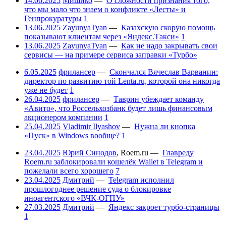
14.06.2025
Мишико
—
О сложности признания того,
что мы мало что знаем о конфликте «Лесты» и
Генпрокуратуры
1
13.06.2025
ZayunyaTyan
—
Казахскую скорую помощь
показывают клиентам через «Яндекс.Такси»
1
13.06.2025
ZayunyaTyan
—
Как не надо закрывать свои
сервисы — на примере сервиса заправки «Турбо»
6.05.2025
фрилансер
—
Скончался Вячеслав Варванин:
директор по развитию той Lenta.ru, которой она никогда
уже не будет
1
26.04.2025
фрилансер
—
Таврин убеждает команду
«Авито», что Россельхозбанк будет лишь финансовым
акционером компании
1
25.04.2025
Vladimir Ilyashov
—
Нужна ли кнопка
«Пуск» в Windows вообще?
1
23.04.2025
Юрий Синодов
,
Roem.ru
—
Главреду
Roem.ru заблокировали кошелёк Wallet в Telegram и
пожелали всего хорошего
7
23.04.2025
Дмитрий
—
Telegram исполнил
прошлогоднее решение суда о блокировке
иноагентского «ВЧК-ОГПУ»
27.03.2025
Дмитрий
—
Яндекс закроет турбо-страницы
1