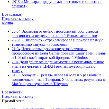
ФСБ и Минздрав предупреждают (только их никто не
слушает)
Все ссылки
Подсказать ссылку
Медиа
28.04
Эксперты отмечают постоянный рост стресса
россиян из-за вездесущих кликбейтных заголовков
26.04
«Кинопоиск» отрекламировал и показал прямую
трансляцию запуска «Роскосмоса»
21.04
Неизвестные узбекские разработчики с
продюссером из Lesta Games порвали Сашу Грей, Steam
и Ubisoft своей пиратской бродилкой Windrose
2.04
Доля денег от недвижимости на рекламном рынке
упала на четверть, ЦИАН рекламируется лишь по
телеку
31.03
Аккаунт «Кремля» набрал в Max в 5 раз больше
подписчиков, чем в Telegram. У остальных результаты в
Max’е в разы хуже чем в Telegram
Все новости
Подсказать ссылку
Прямой эфир