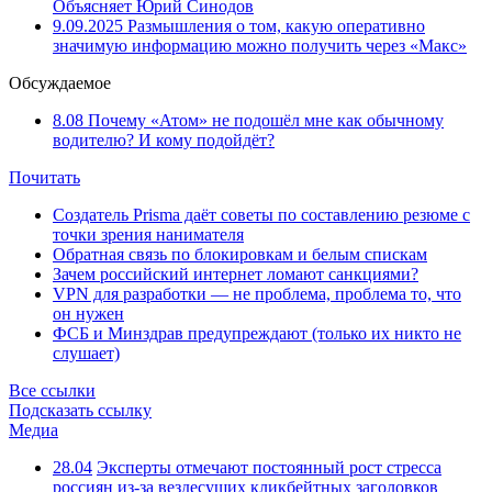
Объясняет Юрий Синодов
9.09.2025
Размышления о том, какую оперативно
значимую информацию можно получить через «Макс»
Обсуждаемое
8.08
Почему «Атом» не подошёл мне как обычному
водителю? И кому подойдёт?
Почитать
Создатель Prisma даёт советы по составлению резюме с
точки зрения нанимателя
Обратная связь по блокировкам и белым спискам
Зачем российский интернет ломают санкциями?
VPN для разработки — не проблема, проблема то, что
он нужен
ФСБ и Минздрав предупреждают (только их никто не
слушает)
Все ссылки
Подсказать ссылку
Медиа
28.04
Эксперты отмечают постоянный рост стресса
россиян из-за вездесущих кликбейтных заголовков