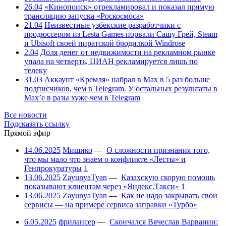
26.04
«Кинопоиск» отрекламировал и показал прямую
трансляцию запуска «Роскосмоса»
21.04
Неизвестные узбекские разработчики с
продюссером из Lesta Games порвали Сашу Грей, Steam
и Ubisoft своей пиратской бродилкой Windrose
2.04
Доля денег от недвижимости на рекламном рынке
упала на четверть, ЦИАН рекламируется лишь по
телеку
31.03
Аккаунт «Кремля» набрал в Max в 5 раз больше
подписчиков, чем в Telegram. У остальных результаты в
Max’е в разы хуже чем в Telegram
Все новости
Подсказать ссылку
Прямой эфир
14.06.2025
Мишико
—
О сложности признания того,
что мы мало что знаем о конфликте «Лесты» и
Генпрокуратуры
1
13.06.2025
ZayunyaTyan
—
Казахскую скорую помощь
показывают клиентам через «Яндекс.Такси»
1
13.06.2025
ZayunyaTyan
—
Как не надо закрывать свои
сервисы — на примере сервиса заправки «Турбо»
6.05.2025
фрилансер
—
Скончался Вячеслав Варванин: