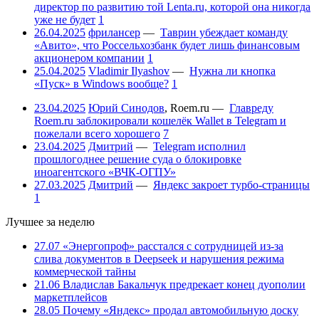
директор по развитию той Lenta.ru, которой она никогда
уже не будет
1
26.04.2025
фрилансер
—
Таврин убеждает команду
«Авито», что Россельхозбанк будет лишь финансовым
акционером компании
1
25.04.2025
Vladimir Ilyashov
—
Нужна ли кнопка
«Пуск» в Windows вообще?
1
23.04.2025
Юрий Синодов
,
Roem.ru
—
Главреду
Roem.ru заблокировали кошелёк Wallet в Telegram и
пожелали всего хорошего
7
23.04.2025
Дмитрий
—
Telegram исполнил
прошлогоднее решение суда о блокировке
иноагентского «ВЧК-ОГПУ»
27.03.2025
Дмитрий
—
Яндекс закроет турбо-страницы
1
Лучшее за неделю
27.07
«Энергопроф» расстался с сотрудницей из-за
слива документов в Deepseek и нарушения режима
коммерческой тайны
21.06
Владислав Бакальчук предрекает конец дуополии
маркетплейсов
28.05
Почему «Яндекс» продал автомобильную доску