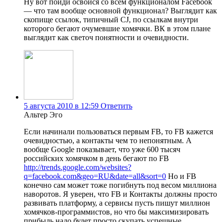
Ну вот пойди освойся со всем функционалом Facebook
— что там вообще основной функционал? Выглядит как
скопище ссылок, типичный CJ, по ссылкам внутри
которого бегают очумевшие хомячки. ВК в этом плане
выглядит как светоч понятности и очевидности.
5 августа 2010 в 12:59
Ответить
Альтер Эго
Если начинали пользоваться первым FB, то FB кажется
очевидностью, а контакты чем то непонятным. А
вообще Google показывает, что уже 600 тысяч
российских хомячком в день бегают по FB
http://trends.google.com/websites?
q=facebook.com&geo=RU&date=all&sort=0
Но и FB
конечно сам может тоже погибнуть под весом миллиона
наворотов. Я уверен, что FB и Контакты должны просто
развивать платформу, а сервисы пусть пишут миллион
хомячков-программистов, но что бы максимизировать
прибыль надо будет просто скупать успешные