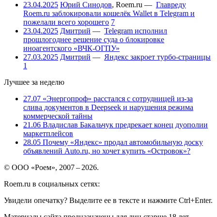
23.04.2025
Юрий Синодов
,
Roem.ru
—
Главреду
Roem.ru заблокировали кошелёк Wallet в Telegram и
пожелали всего хорошего
7
23.04.2025
Дмитрий
—
Telegram исполнил
прошлогоднее решение суда о блокировке
иноагентского «ВЧК-ОГПУ»
27.03.2025
Дмитрий
—
Яндекс закроет турбо-страницы
1
Лучшее за неделю
27.07
«Энергопроф» расстался с сотрудницей из-за
слива документов в Deepseek и нарушения режима
коммерческой тайны
21.06
Владислав Бакальчук предрекает конец дуополии
маркетплейсов
28.05
Почему «Яндекс» продал автомобильную доску
объявлений Auto.ru, но хочет купить «Островок»?
© ООО «Роем», 2007 – 2026.
Roem.ru в социальных сетях:
Увидели опечатку? Выделите ее в тексте и нажмите Ctrl+Enter.
Материалы сайта предназначены для лиц старше 18 лет.