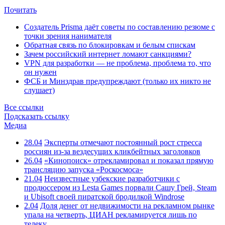
Почитать
Создатель Prisma даёт советы по составлению резюме с
точки зрения нанимателя
Обратная связь по блокировкам и белым спискам
Зачем российский интернет ломают санкциями?
VPN для разработки — не проблема, проблема то, что
он нужен
ФСБ и Минздрав предупреждают (только их никто не
слушает)
Все ссылки
Подсказать ссылку
Медиа
28.04
Эксперты отмечают постоянный рост стресса
россиян из-за вездесущих кликбейтных заголовков
26.04
«Кинопоиск» отрекламировал и показал прямую
трансляцию запуска «Роскосмоса»
21.04
Неизвестные узбекские разработчики с
продюссером из Lesta Games порвали Сашу Грей, Steam
и Ubisoft своей пиратской бродилкой Windrose
2.04
Доля денег от недвижимости на рекламном рынке
упала на четверть, ЦИАН рекламируется лишь по
телеку