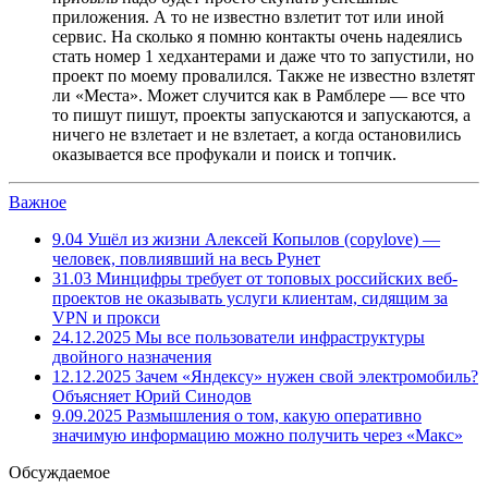
приложения. А то не известно взлетит тот или иной
сервис. На сколько я помню контакты очень надеялись
стать номер 1 хедхантерами и даже что то запустили, но
проект по моему провалился. Также не известно взлетят
ли «Места». Может случится как в Рамблере — все что
то пишут пишут, проекты запускаются и запускаются, а
ничего не взлетает и не взлетает, а когда остановились
оказывается все профукали и поиск и топчик.
Важное
9.04
Ушёл из жизни Алексей Копылов (copylove) —
человек, повлиявший на весь Рунет
31.03
Минцифры требует от топовых российских веб-
проектов не оказывать услуги клиентам, сидящим за
VPN и прокси
24.12.2025
Мы все пользователи инфраструктуры
двойного назначения
12.12.2025
Зачем «Яндексу» нужен свой электромобиль?
Объясняет Юрий Синодов
9.09.2025
Размышления о том, какую оперативно
значимую информацию можно получить через «Макс»
Обсуждаемое