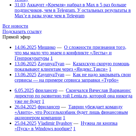
31.03
Аккаунт «Кремля» набрал в Max в 5 раз больше
подписчиков, чем в Telegram. У остальных результаты в
Max’е в разы хуже чем в Telegram
Все новости
Подсказать ссылку
Прямой эфир
14.06.2025
Мишико
—
О сложности признания того,
что мы мало что знаем о конфликте «Лесты» и
Генпрокуратуры
1
13.06.2025
ZayunyaTyan
—
Казахскую скорую помощь
показывают клиентам через «Яндекс.Такси»
1
13.06.2025
ZayunyaTyan
—
Как не надо закрывать свои
сервисы — на примере сервиса заправки «Турбо»
6.05.2025
фрилансер
—
Скончался Вячеслав Варванин:
директор по развитию той Lenta.ru, которой она никогда
уже не будет
1
26.04.2025
фрилансер
—
Таврин убеждает команду
«Авито», что Россельхозбанк будет лишь финансовым
акционером компании
1
25.04.2025
Vladimir Ilyashov
—
Нужна ли кнопка
«Пуск» в Windows вообще?
1