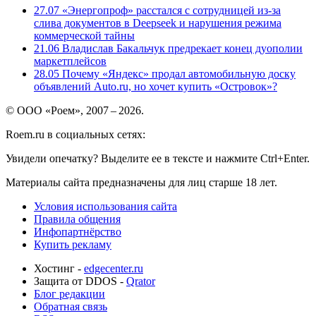
27.07
«Энергопроф» расстался с сотрудницей из-за
слива документов в Deepseek и нарушения режима
коммерческой тайны
21.06
Владислав Бакальчук предрекает конец дуополии
маркетплейсов
28.05
Почему «Яндекс» продал автомобильную доску
объявлений Auto.ru, но хочет купить «Островок»?
© ООО «Роем», 2007 – 2026.
Roem.ru в социальных сетях:
Увидели опечатку? Выделите ее в тексте и нажмите Ctrl+Enter.
Материалы сайта предназначены для лиц старше 18 лет.
Условия использования сайта
Правила общения
Инфопартнёрство
Купить рекламу
Хостинг -
edgecenter.ru
Защита от DDOS -
Qrator
Блог редакции
Обратная связь