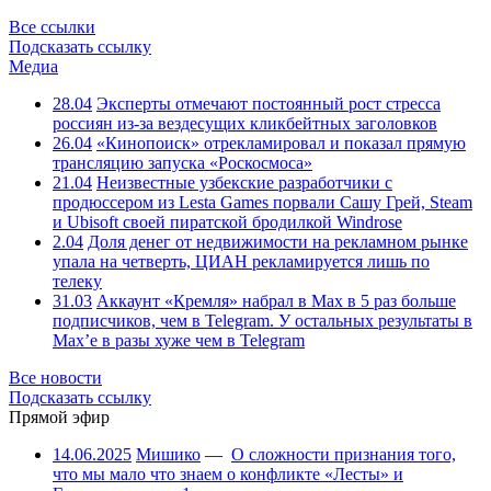
Все ссылки
Подсказать ссылку
Медиа
28.04
Эксперты отмечают постоянный рост стресса
россиян из-за вездесущих кликбейтных заголовков
26.04
«Кинопоиск» отрекламировал и показал прямую
трансляцию запуска «Роскосмоса»
21.04
Неизвестные узбекские разработчики с
продюссером из Lesta Games порвали Сашу Грей, Steam
и Ubisoft своей пиратской бродилкой Windrose
2.04
Доля денег от недвижимости на рекламном рынке
упала на четверть, ЦИАН рекламируется лишь по
телеку
31.03
Аккаунт «Кремля» набрал в Max в 5 раз больше
подписчиков, чем в Telegram. У остальных результаты в
Max’е в разы хуже чем в Telegram
Все новости
Подсказать ссылку
Прямой эфир
14.06.2025
Мишико
—
О сложности признания того,
что мы мало что знаем о конфликте «Лесты» и