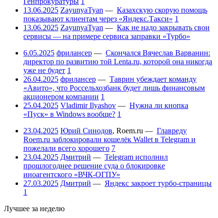
Генпрокуратуры
1
13.06.2025
ZayunyaTyan
—
Казахскую скорую помощь
показывают клиентам через «Яндекс.Такси»
1
13.06.2025
ZayunyaTyan
—
Как не надо закрывать свои
сервисы — на примере сервиса заправки «Турбо»
6.05.2025
фрилансер
—
Скончался Вячеслав Варванин:
директор по развитию той Lenta.ru, которой она никогда
уже не будет
1
26.04.2025
фрилансер
—
Таврин убеждает команду
«Авито», что Россельхозбанк будет лишь финансовым
акционером компании
1
25.04.2025
Vladimir Ilyashov
—
Нужна ли кнопка
«Пуск» в Windows вообще?
1
23.04.2025
Юрий Синодов
,
Roem.ru
—
Главреду
Roem.ru заблокировали кошелёк Wallet в Telegram и
пожелали всего хорошего
7
23.04.2025
Дмитрий
—
Telegram исполнил
прошлогоднее решение суда о блокировке
иноагентского «ВЧК-ОГПУ»
27.03.2025
Дмитрий
—
Яндекс закроет турбо-страницы
1
Лучшее за неделю