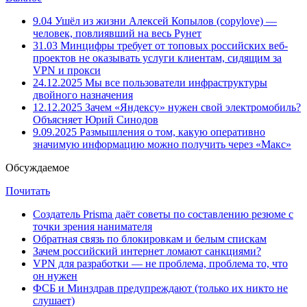
9.04
Ушёл из жизни Алексей Копылов (copylove) —
человек, повлиявший на весь Рунет
31.03
Минцифры требует от топовых российских веб-
проектов не оказывать услуги клиентам, сидящим за
VPN и прокси
24.12.2025
Мы все пользователи инфраструктуры
двойного назначения
12.12.2025
Зачем «Яндексу» нужен свой электромобиль?
Объясняет Юрий Синодов
9.09.2025
Размышления о том, какую оперативно
значимую информацию можно получить через «Макс»
Обсуждаемое
Почитать
Создатель Prisma даёт советы по составлению резюме с
точки зрения нанимателя
Обратная связь по блокировкам и белым спискам
Зачем российский интернет ломают санкциями?
VPN для разработки — не проблема, проблема то, что
он нужен
ФСБ и Минздрав предупреждают (только их никто не
слушает)