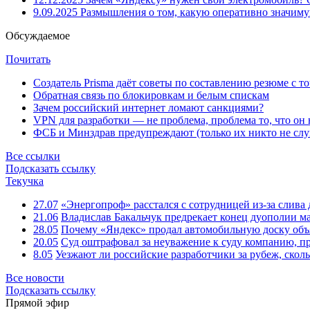
9.09.2025
Размышления о том, какую оперативно значим
Обсуждаемое
Почитать
Создатель Prisma даёт советы по составлению резюме с т
Обратная связь по блокировкам и белым спискам
Зачем российский интернет ломают санкциями?
VPN для разработки — не проблема, проблема то, что он
ФСБ и Минздрав предупреждают (только их никто не слу
Все ссылки
Подсказать ссылку
Текучка
27.07
«Энергопроф» расстался с сотрудницей из-за слив
21.06
Владислав Бакальчук предрекает конец дуополии м
28.05
Почему «Яндекс» продал автомобильную доску объя
20.05
Суд оштрафовал за неуважение к суду компанию, п
8.05
Уезжают ли российские разработчики за рубеж, скол
Все новости
Подсказать ссылку
Прямой эфир