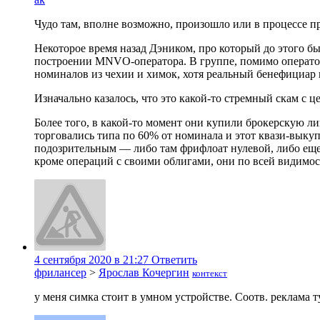
Чудо там, вполне возможно, произошло или в процессе п
Некоторое время назад Дэником, про который до этого бы
построении MNVO-оператора. В группе, помимо оператора
номиналов из чехии и химок, хотя реальный бенефициар г
Изначально казалось, что это какой-то стремный скам с ц
Более того, в какой-то момент они купили брокерскую л
торговались типа по 60% от номинала и этот квази-выкуп
подозрительным — либо там фрифлоат нулевой, либо еще
кроме операций с своими облигами, они по всей видимос
4 сентября 2020 в 21:27
Ответить
фрилансер
>
Ярослав Кочергин
контекст
у меня симка стоит в умном устройстве. Соотв. реклама т