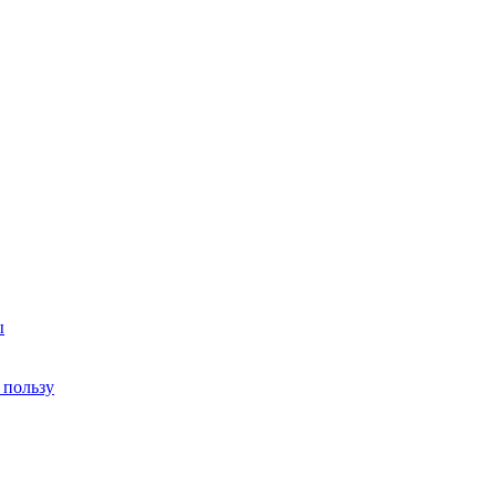
ы
 пользу