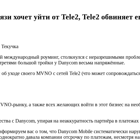
и хочет уйти от Tele2, Tele2 обвиняет е
Текучка
 международный роуминг, столкнулся с неразрешимыми проблема
 третями большой тройки у Danycom весьма напряжённые.
об уходе своего MVNO с сетей Tele2 (что может сопровождатьс
MVNO-рынку, а также всех желающих войти в этот бизнес на необ
ества с Danycom, упирая на неаккуратность партнёра в платежах
формируем вас о том, что Danycom Mobile систематически наруш
 неоднократно давала компании отсрочку по платежам, несмотря н