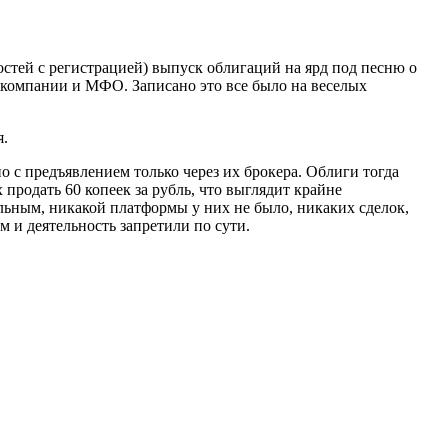
остей с регистрацией) выпуск облигаций на ярд под песню о
 компании и МФО. Записано это все было на веселых
я.
 с предъявлением только через их брокера. Облиги тогда
продать 60 копеек за рубль, что выглядит крайне
льным, никакой платформы у них не было, никаких сделок,
 и деятельность запретили по сути.