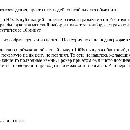
роисхождения, просто нет людей, способных его обьяснить.
ло НОЛЬ публикаций в прессе, зачем-то разместил (не без трудн
, был джентльменский набор из, кажется, ломбарда, страховой
углится за 10 минут.
елью собрать деньги и свалить. Но теория пока не подтверждаетс
ицензию и объявили обратный выкуп 100% выпуска облигаций, но
 почему-то на их цену не повлиял. То есть не нашлось желающих 
 какие-то подводные камни. Брокер при этом был чисто номина
ти не проводили и проводить возможности не имели. А теперь им
уда и шлется.