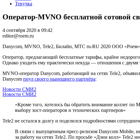
Текучка
Оператор-МVNO бесплатной сотовой связ
4 сентября 2020 в 09:42
editor@roem.ru
Danycom, MVNO, Tele2, Билайн, МТС
ru-RU
2020
ООО «Роем»
Оператор, предлагающий бесплатные тарифы, крайне недорогой
Однако уходить ему практически некуда — отношения с двумя
MVNO-оператор Danycom, работающий на сетях Tele2, объявил 
Danycom
пнул своего нынешнего партнёра
:
Новости СМИ2
Новости СМИ2
«Кроме того, хотелось бы обратить внимание коллег по 
выбору хост-операторов и технических партнеров»
Tele2 не остался в долгу и поделился подробностями сотруднич
В связи с выпущенным пресс-релизом Danycom Mobile, ин
за работу на сетях Tele2. По просьбе «Дэни колл» Tele2