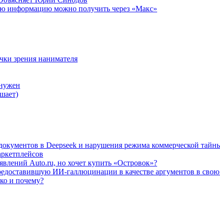
ую информацию можно получить через «Макс»
очки зрения нанимателя
 нужен
шает)
а документов в Deepseek и нарушения режима коммерческой тайн
аркетплейсов
влений Auto.ru, но хочет купить «Островок»?
редоставившую ИИ-галлюцинации в качестве аргументов в свою
ько и почему?