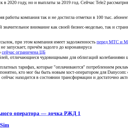
 в 2020 году, но и выплаты за 2019 год. Сейчас Tele2 рассматр
мя работы компания так и не достигла отметки в 100 тыс. абонен
 значительное внимание как своей бизнес-моделью, так и стр
сылок, при этом компания имеет задолженность
перед МТС и М
к не запускает, причём задолго до коронавируса
о
сейчас ограничена ЦБ
блей, отличающиеся чудовищными для облигаций колебаниями ц
есплатных тарифах, которые "оплачиваются" потреблением рекла
 непонятно, кто мог бы быть новым хост-оператором для Danyco
а сейчас находится в состоянии трансформации и достаточно акти
льного оператора — дочка РЖД
1
eSim