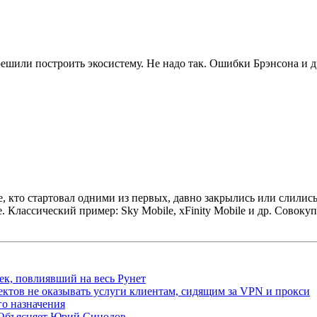
ешили построить экосистему. Не надо так. Ошибки Брэнсона и д
се, кто стартовал одними из первых, давно закрылись или слилис
. Классический пример: Sky Mobile, xFinity Mobile и др. Сово
ек, повлиявший на весь Рунет
ктов не оказывать услуги клиентам, сидящим за VPN и прокси
о назначения
 Объясняет Юрий Синодов