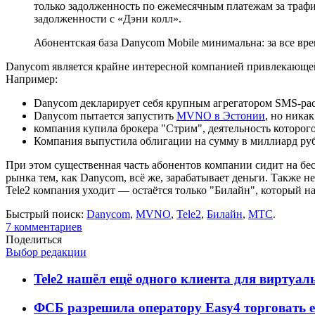
только задолженность по ежемесячным платежам за трафик
задолженности с «Дэни колл».
Абонентская база Danycom Mobile минимальна: за все вре
Danycom является крайне интересной компанией привлекающей
Например:
Danycom декларирует себя крупным агрегатором SMS-рас
Danycom пытается запустить
MVNO в Эстонии
, но ника
компания купила брокера "Стрим", деятельность которог
Компания выпустила облигации на сумму в миллиард ру
При этом существенная часть абонентов компании сидит на б
рынка тем, как Danycom, всё же, зарабатывает деньги. Также
Tele2 компания уходит — остаётся только "Билайн", который н
Быстрый поиск:
Danycom
,
MVNO
,
Tele2
,
Билайн
,
МТС
.
7
комментариев
Поделиться
Выбор редакции
Tele2 нашёл ещё одного клиента для виртуа
ФСБ разрешила оператору Easy4 торговать 