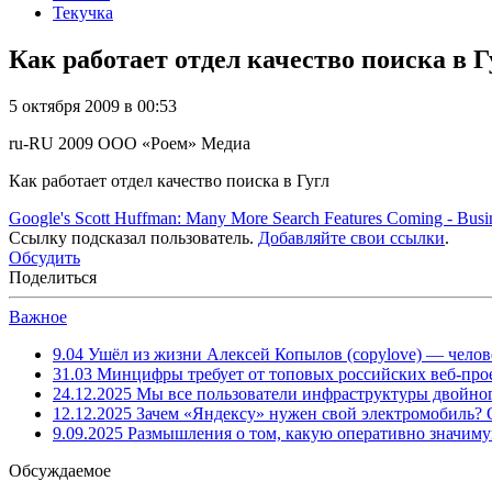
Текучка
Как работает отдел качество поиска в Г
5 октября 2009 в 00:53
ru-RU
2009
ООО «Роем»
Медиа
Как работает отдел качество поиска в Гугл
Google's Scott Huffman: Many More Search Features Coming - Bus
Ссылку подсказал пользователь.
Добавляйте свои ссылки
.
Обсудить
Поделиться
Важное
9.04
Ушёл из жизни Алексей Копылов (copylove) — челов
31.03
Минцифры требует от топовых российских веб-прое
24.12.2025
Мы все пользователи инфраструктуры двойног
12.12.2025
Зачем «Яндексу» нужен свой электромобиль?
9.09.2025
Размышления о том, какую оперативно значим
Обсуждаемое