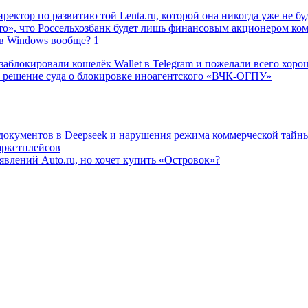
ректор по развитию той Lenta.ru, которой она никогда уже не бу
о», что Россельхозбанк будет лишь финансовым акционером ко
в Windows вообще?
1
заблокировали кошелёк Wallet в Telegram и пожелали всего хоро
 решение суда о блокировке иноагентского «ВЧК-ОГПУ»
 документов в Deepseek и нарушения режима коммерческой тайн
аркетплейсов
влений Auto.ru, но хочет купить «Островок»?