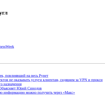
угл
inessWeek
ек, повлиявший на весь Рунет
ктов не оказывать услуги клиентам, сидящим за VPN и прокси
о назначения
 Объясняет Юрий Синодов
ую информацию можно получить через «Макс»