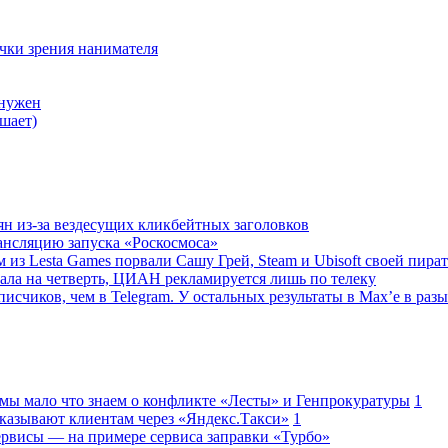
очки зрения нанимателя
 нужен
шает)
ян из-за вездесущих кликбейтных заголовков
ансляцию запуска «Роскосмоса»
 из Lesta Games порвали Сашу Грей, Steam и Ubisoft своей пира
ала на четверть, ЦИАН рекламируется лишь по телеку
исчиков, чем в Telegram. У остальных результаты в Max’е в разы
 мы мало что знаем о конфликте «Лесты» и Генпрокуратуры
1
казывают клиентам через «Яндекс.Такси»
1
сервисы — на примере сервиса заправки «Турбо»