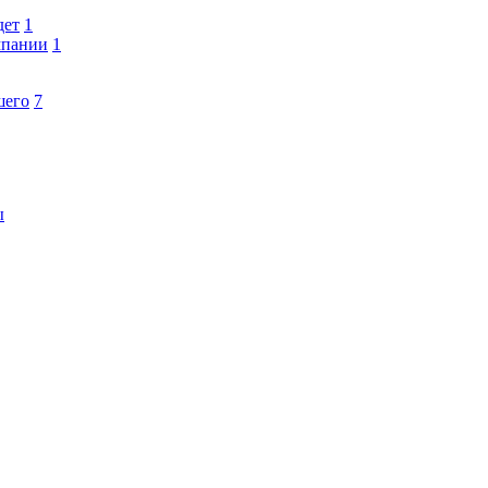
дет
1
мпании
1
шего
7
ы