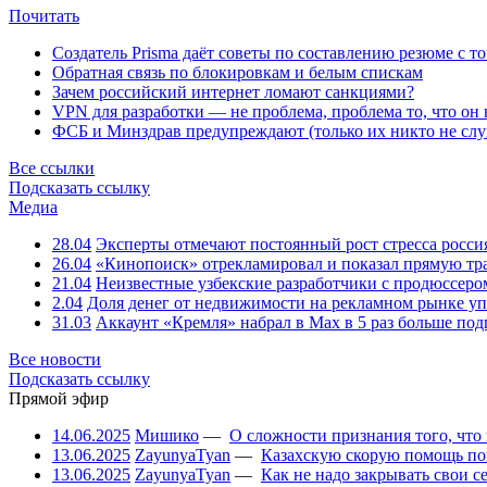
Почитать
Создатель Prisma даёт советы по составлению резюме с т
Обратная связь по блокировкам и белым спискам
Зачем российский интернет ломают санкциями?
VPN для разработки — не проблема, проблема то, что он
ФСБ и Минздрав предупреждают (только их никто не слу
Все ссылки
Подсказать ссылку
Медиа
28.04
Эксперты отмечают постоянный рост стресса росси
26.04
«Кинопоиск» отрекламировал и показал прямую тр
21.04
Неизвестные узбекские разработчики с продюссером
2.04
Доля денег от недвижимости на рекламном рынке уп
31.03
Аккаунт «Кремля» набрал в Max в 5 раз больше подп
Все новости
Подсказать ссылку
Прямой эфир
14.06.2025
Мишико
—
О сложности признания того, что
13.06.2025
ZayunyaTyan
—
Казахскую скорую помощь по
13.06.2025
ZayunyaTyan
—
Как не надо закрывать свои 