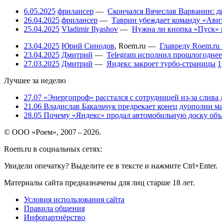
6.05.2025
фрилансер
—
Скончался Вячеслав Варванин: ди
26.04.2025
фрилансер
—
Таврин убеждает команду «Авит
25.04.2025
Vladimir Ilyashov
—
Нужна ли кнопка «Пуск» 
23.04.2025
Юрий Синодов
,
Roem.ru
—
Главреду Roem.ru 
23.04.2025
Дмитрий
—
Telegram исполнил прошлогоднее
27.03.2025
Дмитрий
—
Яндекс закроет турбо-страницы
1
Лучшее за неделю
27.07
«Энергопроф» расстался с сотрудницей из-за слива
21.06
Владислав Бакальчук предрекает конец дуополии м
28.05
Почему «Яндекс» продал автомобильную доску объя
© ООО «Роем», 2007 – 2026.
Roem.ru в социальных сетях:
Увидели опечатку? Выделите ее в тексте и нажмите Ctrl+Enter.
Материалы сайта предназначены для лиц старше 18 лет.
Условия использования сайта
Правила общения
Инфопартнёрство