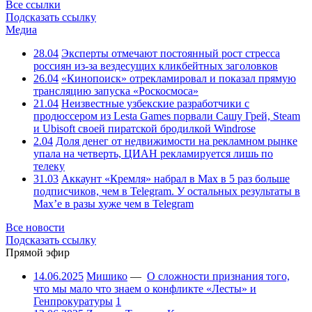
Все ссылки
Подсказать ссылку
Медиа
28.04
Эксперты отмечают постоянный рост стресса
россиян из-за вездесущих кликбейтных заголовков
26.04
«Кинопоиск» отрекламировал и показал прямую
трансляцию запуска «Роскосмоса»
21.04
Неизвестные узбекские разработчики с
продюссером из Lesta Games порвали Сашу Грей, Steam
и Ubisoft своей пиратской бродилкой Windrose
2.04
Доля денег от недвижимости на рекламном рынке
упала на четверть, ЦИАН рекламируется лишь по
телеку
31.03
Аккаунт «Кремля» набрал в Max в 5 раз больше
подписчиков, чем в Telegram. У остальных результаты в
Max’е в разы хуже чем в Telegram
Все новости
Подсказать ссылку
Прямой эфир
14.06.2025
Мишико
—
О сложности признания того,
что мы мало что знаем о конфликте «Лесты» и
Генпрокуратуры
1