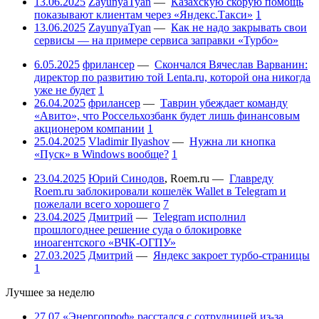
13.06.2025
ZayunyaTyan
—
Казахскую скорую помощь
показывают клиентам через «Яндекс.Такси»
1
13.06.2025
ZayunyaTyan
—
Как не надо закрывать свои
сервисы — на примере сервиса заправки «Турбо»
6.05.2025
фрилансер
—
Скончался Вячеслав Варванин:
директор по развитию той Lenta.ru, которой она никогда
уже не будет
1
26.04.2025
фрилансер
—
Таврин убеждает команду
«Авито», что Россельхозбанк будет лишь финансовым
акционером компании
1
25.04.2025
Vladimir Ilyashov
—
Нужна ли кнопка
«Пуск» в Windows вообще?
1
23.04.2025
Юрий Синодов
,
Roem.ru
—
Главреду
Roem.ru заблокировали кошелёк Wallet в Telegram и
пожелали всего хорошего
7
23.04.2025
Дмитрий
—
Telegram исполнил
прошлогоднее решение суда о блокировке
иноагентского «ВЧК-ОГПУ»
27.03.2025
Дмитрий
—
Яндекс закроет турбо-страницы
1
Лучшее за неделю
27.07
«Энергопроф» расстался с сотрудницей из-за