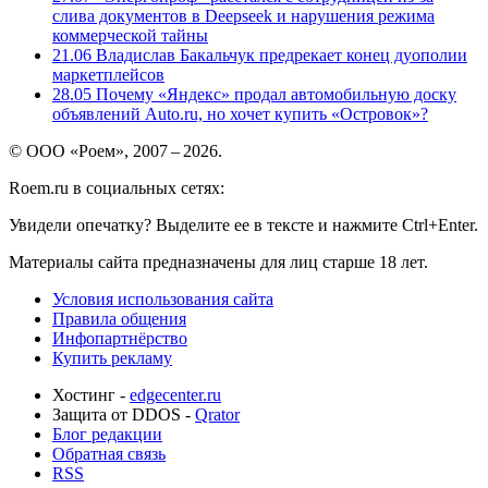
слива документов в Deepseek и нарушения режима
коммерческой тайны
21.06
Владислав Бакальчук предрекает конец дуополии
маркетплейсов
28.05
Почему «Яндекс» продал автомобильную доску
объявлений Auto.ru, но хочет купить «Островок»?
© ООО «Роем», 2007 – 2026.
Roem.ru в социальных сетях:
Увидели опечатку? Выделите ее в тексте и нажмите Ctrl+Enter.
Материалы сайта предназначены для лиц старше 18 лет.
Условия использования сайта
Правила общения
Инфопартнёрство
Купить рекламу
Хостинг -
edgecenter.ru
Защита от DDOS -
Qrator
Блог редакции
Обратная связь
RSS