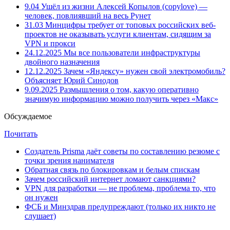
9.04
Ушёл из жизни Алексей Копылов (copylove) —
человек, повлиявший на весь Рунет
31.03
Минцифры требует от топовых российских веб-
проектов не оказывать услуги клиентам, сидящим за
VPN и прокси
24.12.2025
Мы все пользователи инфраструктуры
двойного назначения
12.12.2025
Зачем «Яндексу» нужен свой электромобиль?
Объясняет Юрий Синодов
9.09.2025
Размышления о том, какую оперативно
значимую информацию можно получить через «Макс»
Обсуждаемое
Почитать
Создатель Prisma даёт советы по составлению резюме с
точки зрения нанимателя
Обратная связь по блокировкам и белым спискам
Зачем российский интернет ломают санкциями?
VPN для разработки — не проблема, проблема то, что
он нужен
ФСБ и Минздрав предупреждают (только их никто не
слушает)