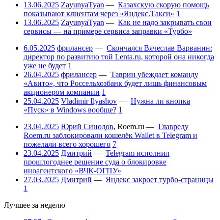
13.06.2025
ZayunyaTyan
—
Казахскую скорую помощь
показывают клиентам через «Яндекс.Такси»
1
13.06.2025
ZayunyaTyan
—
Как не надо закрывать свои
сервисы — на примере сервиса заправки «Турбо»
6.05.2025
фрилансер
—
Скончался Вячеслав Варванин:
директор по развитию той Lenta.ru, которой она никогда
уже не будет
1
26.04.2025
фрилансер
—
Таврин убеждает команду
«Авито», что Россельхозбанк будет лишь финансовым
акционером компании
1
25.04.2025
Vladimir Ilyashov
—
Нужна ли кнопка
«Пуск» в Windows вообще?
1
23.04.2025
Юрий Синодов
,
Roem.ru
—
Главреду
Roem.ru заблокировали кошелёк Wallet в Telegram и
пожелали всего хорошего
7
23.04.2025
Дмитрий
—
Telegram исполнил
прошлогоднее решение суда о блокировке
иноагентского «ВЧК-ОГПУ»
27.03.2025
Дмитрий
—
Яндекс закроет турбо-страницы
1
Лучшее за неделю