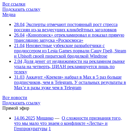
Все ссылки
Подсказать ссылку
Медиа
28.04
Эксперты отмечают постоянный рост стресса
россиян из-за вездесущих кликбейтных заголовков
26.04
«Кинопоиск» отрекламировал и показал прямую
трансляцию запуска «Роскосмоса»
21.04
Неизвестные узбекские разработчики с
продюссером из Lesta Games порвали Сашу Грей, Steam
и Ubisoft своей пиратской бродилкой Windrose
2.04
Доля денег от недвижимости на рекламном рынке
упала на четверть, ЦИАН рекламируется лишь по
телеку
31.03
Аккаунт «Кремля» набрал в Max в 5 раз больше
подписчиков, чем в Telegram. У остальных результаты в
Max’е в разы хуже чем в Telegram
Все новости
Подсказать ссылку
Прямой эфир
14.06.2025
Мишико
—
О сложности признания того,
что мы мало что знаем о конфликте «Лесты» и
Генпрокуратуры
1