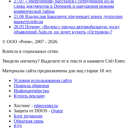
27.07
«Энергопроф» расстался с сотрудницей из-за
слива документов в Deepseek и нарушения режима
коммерческой тайны
21.06
Владислав Бакальчук предрекает конец дуополии
маркетплейсов
28.05
Почему «Яндекс» продал автомобильную доску
объявлений Auto.ru, но хочет купить «Островок»?
© ООО «Роем», 2007 – 2026.
Roem.ru в социальных сетях:
Увидели опечатку? Выделите ее в тексте и нажмите Ctrl+Enter.
Материалы сайта предназначены для лиц старше 18 лет.
Условия использования сайта
Правила общения
Инфопартнёрство
Купить рекламу
Хостинг -
edgecenter.ru
Защита от DDOS -
Qrator
Блог редакции
Обратная связь
RSS