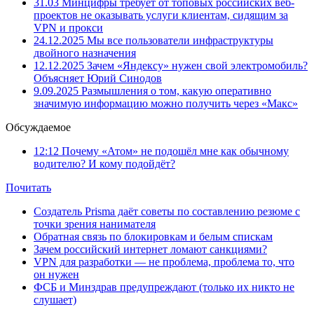
31.03
Минцифры требует от топовых российских веб-
проектов не оказывать услуги клиентам, сидящим за
VPN и прокси
24.12.2025
Мы все пользователи инфраструктуры
двойного назначения
12.12.2025
Зачем «Яндексу» нужен свой электромобиль?
Объясняет Юрий Синодов
9.09.2025
Размышления о том, какую оперативно
значимую информацию можно получить через «Макс»
Обсуждаемое
12:12
Почему «Атом» не подошёл мне как обычному
водителю? И кому подойдёт?
Почитать
Создатель Prisma даёт советы по составлению резюме с
точки зрения нанимателя
Обратная связь по блокировкам и белым спискам
Зачем российский интернет ломают санкциями?
VPN для разработки — не проблема, проблема то, что
он нужен
ФСБ и Минздрав предупреждают (только их никто не
слушает)