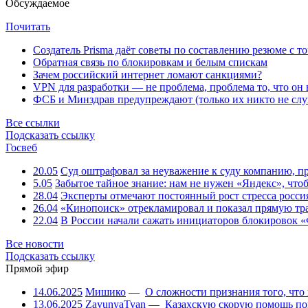
Обсуждаемое
Почитать
Создатель Prisma даёт советы по составлению резюме с т
Обратная связь по блокировкам и белым спискам
Зачем российский интернет ломают санкциями?
VPN для разработки — не проблема, проблема то, что он
ФСБ и Минздрав предупреждают (только их никто не слу
Все ссылки
Подсказать ссылку
Госвеб
20.05
Суд оштрафовал за неуважение к суду компанию, п
5.05
Забытое тайное знание: нам не нужен «Яндекс», чтоб
28.04
Эксперты отмечают постоянный рост стресса росси
26.04
«Кинопоиск» отрекламировал и показал прямую тр
22.04
В России начали сажать инициаторов блокировок «
Все новости
Подсказать ссылку
Прямой эфир
14.06.2025
Мишико
—
О сложности признания того, что
13.06.2025
ZayunyaTyan
—
Казахскую скорую помощь по