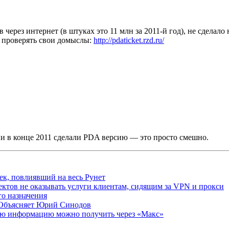
через интернет (в штуках это 11 млн за 2011-й год), не сделал
о проверять свои домыслы:
http://pdaticket.rzd.ru/
и в конце 2011 сделали PDA версию — это просто смешно.
ек, повлиявший на весь Рунет
ктов не оказывать услуги клиентам, сидящим за VPN и прокси
о назначения
 Объясняет Юрий Синодов
ую информацию можно получить через «Макс»