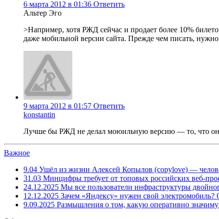
6 марта 2012 в 01:36
Ответить
Альтер Эго
>Например, хотя РЖД сейчас и продает более 10% билетов 
даже мобильной версии сайта. Прежде чем писать, нужн
9 марта 2012 в 01:57
Ответить
konstantin
Лучше бы РЖД не делал моюильную версию — то, что он
Важное
9.04
Ушёл из жизни Алексей Копылов (copylove) — челов
31.03
Минцифры требует от топовых российских веб-прое
24.12.2025
Мы все пользователи инфраструктуры двойног
12.12.2025
Зачем «Яндексу» нужен свой электромобиль?
9.09.2025
Размышления о том, какую оперативно значим