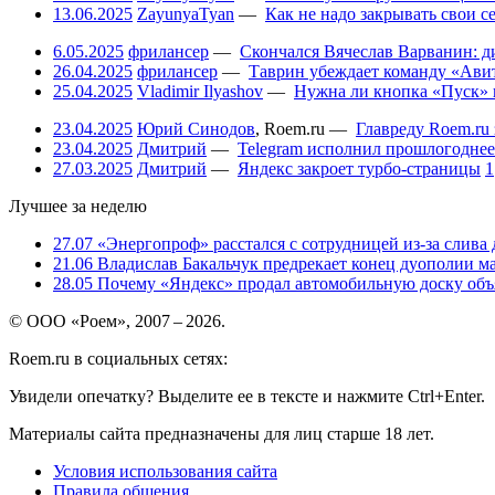
13.06.2025
ZayunyaTyan
—
Как не надо закрывать свои 
6.05.2025
фрилансер
—
Скончался Вячеслав Варванин: ди
26.04.2025
фрилансер
—
Таврин убеждает команду «Авит
25.04.2025
Vladimir Ilyashov
—
Нужна ли кнопка «Пуск» 
23.04.2025
Юрий Синодов
,
Roem.ru
—
Главреду Roem.ru 
23.04.2025
Дмитрий
—
Telegram исполнил прошлогоднее
27.03.2025
Дмитрий
—
Яндекс закроет турбо-страницы
1
Лучшее за неделю
27.07
«Энергопроф» расстался с сотрудницей из-за слива
21.06
Владислав Бакальчук предрекает конец дуополии м
28.05
Почему «Яндекс» продал автомобильную доску объя
© ООО «Роем», 2007 – 2026.
Roem.ru в социальных сетях:
Увидели опечатку? Выделите ее в тексте и нажмите Ctrl+Enter.
Материалы сайта предназначены для лиц старше 18 лет.
Условия использования сайта
Правила общения