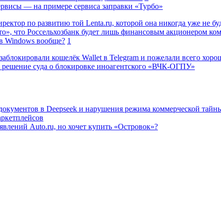
сервисы — на примере сервиса заправки «Турбо»
ректор по развитию той Lenta.ru, которой она никогда уже не бу
о», что Россельхозбанк будет лишь финансовым акционером ко
в Windows вообще?
1
заблокировали кошелёк Wallet в Telegram и пожелали всего хоро
 решение суда о блокировке иноагентского «ВЧК-ОГПУ»
 документов в Deepseek и нарушения режима коммерческой тайн
аркетплейсов
влений Auto.ru, но хочет купить «Островок»?