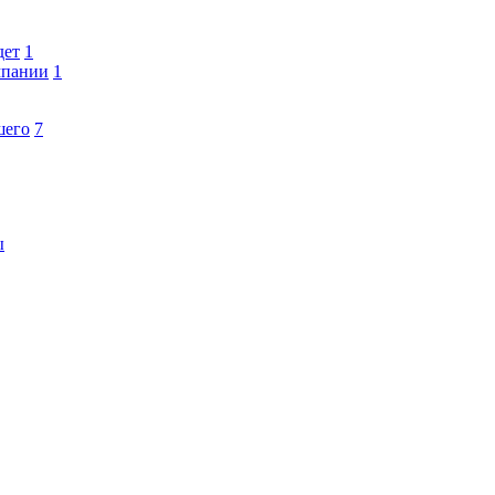
дет
1
мпании
1
шего
7
ы