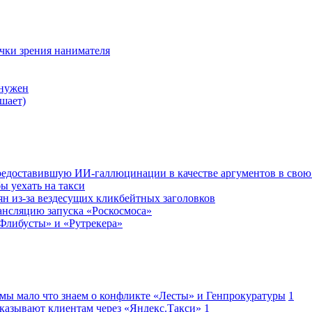
очки зрения нанимателя
 нужен
шает)
редоставившую ИИ-галлюцинации в качестве аргументов в свою
ы уехать на такси
ян из-за вездесущих кликбейтных заголовков
ансляцию запуска «Роскосмоса»
Флибусты» и «Рутрекера»
 мы мало что знаем о конфликте «Лесты» и Генпрокуратуры
1
казывают клиентам через «Яндекс.Такси»
1