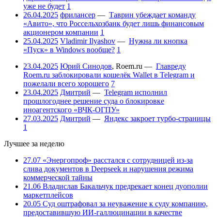
уже не будет
1
26.04.2025
фрилансер
—
Таврин убеждает команду
«Авито», что Россельхозбанк будет лишь финансовым
акционером компании
1
25.04.2025
Vladimir Ilyashov
—
Нужна ли кнопка
«Пуск» в Windows вообще?
1
23.04.2025
Юрий Синодов
,
Roem.ru
—
Главреду
Roem.ru заблокировали кошелёк Wallet в Telegram и
пожелали всего хорошего
7
23.04.2025
Дмитрий
—
Telegram исполнил
прошлогоднее решение суда о блокировке
иноагентского «ВЧК-ОГПУ»
27.03.2025
Дмитрий
—
Яндекс закроет турбо-страницы
1
Лучшее за неделю
27.07
«Энергопроф» расстался с сотрудницей из-за
слива документов в Deepseek и нарушения режима
коммерческой тайны
21.06
Владислав Бакальчук предрекает конец дуополии
маркетплейсов
20.05
Суд оштрафовал за неуважение к суду компанию,
предоставившую ИИ-галлюцинации в качестве