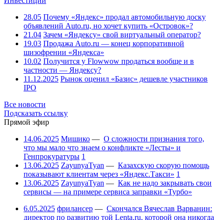
Инвестиции
28.05
Почему «Яндекс» продал автомобильную доску
объявлений Auto.ru, но хочет купить «Островок»?
21.04
Зачем «Яндексу» свой виртуальный оператор?
19.03
Продажа Auto.ru — конец корпоративной
шизофрении «Яндекса»
10.02
Получится у Flowwow продаться вообще и в
частности — Яндексу?
11.12.2025
Рынок оценил «Базис» дешевле участников
IPO
Все новости
Подсказать ссылку
Прямой эфир
14.06.2025
Мишико
—
О сложности признания того,
что мы мало что знаем о конфликте «Лесты» и
Генпрокуратуры
1
13.06.2025
ZayunyaTyan
—
Казахскую скорую помощь
показывают клиентам через «Яндекс.Такси»
1
13.06.2025
ZayunyaTyan
—
Как не надо закрывать свои
сервисы — на примере сервиса заправки «Турбо»
6.05.2025
фрилансер
—
Скончался Вячеслав Варванин:
директор по развитию той Lenta.ru, которой она никогда