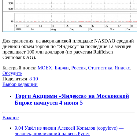
Для сравнения, на американской площадке NASDAQ средний
дневной объем торгов по "Яндексу" за последние 12 месяцев
превышает 100 млн долларов (по расчетам Raiffeisen
Centrobank AG).
Быстрый поиск:
MOEX
,
Биржи
,
Россия
,
Статистика
,
Яндекс
.
Обсудить
Поделиться
8
10
Выбор редакции
Торги Акциями «Яндекса» на Московской
Бирже начнутся 4 июня
5
Важное
9.04
Ушёл из жизни Алексей Копылов (copylove) —
человек, повлиявший на весь Рунет