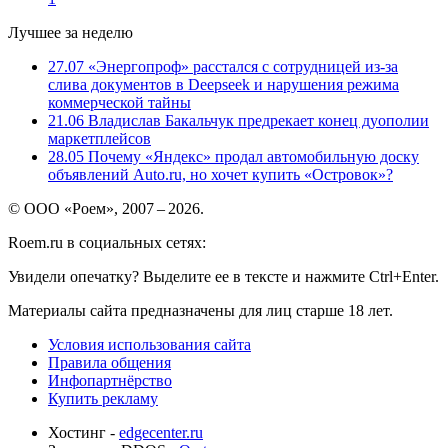
Лучшее за неделю
27.07
«Энергопроф» расстался с сотрудницей из-за
слива документов в Deepseek и нарушения режима
коммерческой тайны
21.06
Владислав Бакальчук предрекает конец дуополии
маркетплейсов
28.05
Почему «Яндекс» продал автомобильную доску
объявлений Auto.ru, но хочет купить «Островок»?
© ООО «Роем», 2007 – 2026.
Roem.ru в социальных сетях:
Увидели опечатку? Выделите ее в тексте и нажмите Ctrl+Enter.
Материалы сайта предназначены для лиц старше 18 лет.
Условия использования сайта
Правила общения
Инфопартнёрство
Купить рекламу
Хостинг -
edgecenter.ru