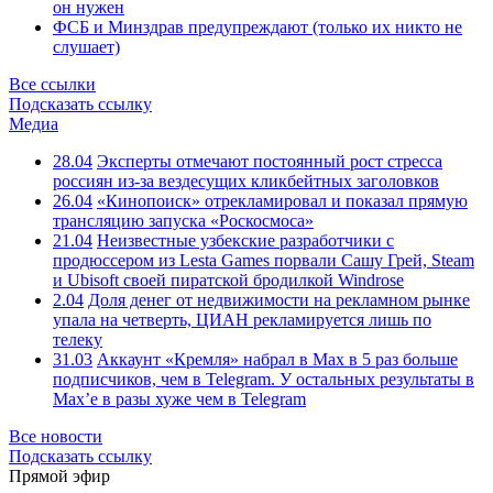
он нужен
ФСБ и Минздрав предупреждают (только их никто не
слушает)
Все ссылки
Подсказать ссылку
Медиа
28.04
Эксперты отмечают постоянный рост стресса
россиян из-за вездесущих кликбейтных заголовков
26.04
«Кинопоиск» отрекламировал и показал прямую
трансляцию запуска «Роскосмоса»
21.04
Неизвестные узбекские разработчики с
продюссером из Lesta Games порвали Сашу Грей, Steam
и Ubisoft своей пиратской бродилкой Windrose
2.04
Доля денег от недвижимости на рекламном рынке
упала на четверть, ЦИАН рекламируется лишь по
телеку
31.03
Аккаунт «Кремля» набрал в Max в 5 раз больше
подписчиков, чем в Telegram. У остальных результаты в
Max’е в разы хуже чем в Telegram
Все новости
Подсказать ссылку
Прямой эфир