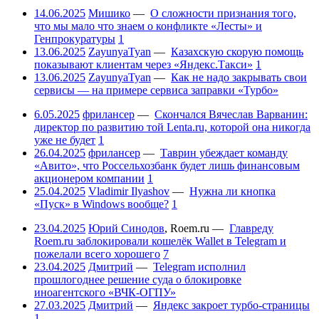
14.06.2025
Мишико
—
О сложности признания того,
что мы мало что знаем о конфликте «Лесты» и
Генпрокуратуры
1
13.06.2025
ZayunyaTyan
—
Казахскую скорую помощь
показывают клиентам через «Яндекс.Такси»
1
13.06.2025
ZayunyaTyan
—
Как не надо закрывать свои
сервисы — на примере сервиса заправки «Турбо»
6.05.2025
фрилансер
—
Скончался Вячеслав Варванин:
директор по развитию той Lenta.ru, которой она никогда
уже не будет
1
26.04.2025
фрилансер
—
Таврин убеждает команду
«Авито», что Россельхозбанк будет лишь финансовым
акционером компании
1
25.04.2025
Vladimir Ilyashov
—
Нужна ли кнопка
«Пуск» в Windows вообще?
1
23.04.2025
Юрий Синодов
,
Roem.ru
—
Главреду
Roem.ru заблокировали кошелёк Wallet в Telegram и
пожелали всего хорошего
7
23.04.2025
Дмитрий
—
Telegram исполнил
прошлогоднее решение суда о блокировке
иноагентского «ВЧК-ОГПУ»
27.03.2025
Дмитрий
—
Яндекс закроет турбо-страницы
1