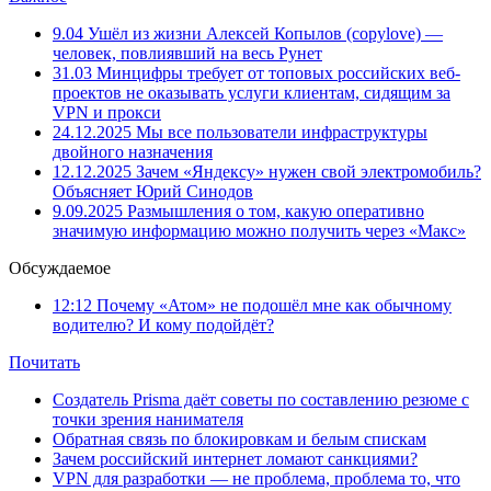
9.04
Ушёл из жизни Алексей Копылов (copylove) —
человек, повлиявший на весь Рунет
31.03
Минцифры требует от топовых российских веб-
проектов не оказывать услуги клиентам, сидящим за
VPN и прокси
24.12.2025
Мы все пользователи инфраструктуры
двойного назначения
12.12.2025
Зачем «Яндексу» нужен свой электромобиль?
Объясняет Юрий Синодов
9.09.2025
Размышления о том, какую оперативно
значимую информацию можно получить через «Макс»
Обсуждаемое
12:12
Почему «Атом» не подошёл мне как обычному
водителю? И кому подойдёт?
Почитать
Создатель Prisma даёт советы по составлению резюме с
точки зрения нанимателя
Обратная связь по блокировкам и белым спискам
Зачем российский интернет ломают санкциями?
VPN для разработки — не проблема, проблема то, что